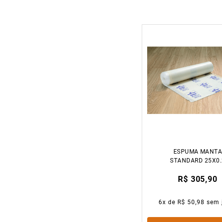
ESPUMA MANT
STANDARD 25X0.
METROS ROLO C
R$ 305,90
30M³ FLOOREST
6
x de
R$ 50,98
sem 