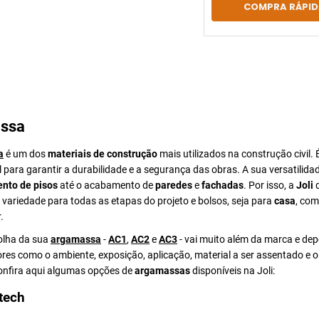
COMPRA RÁPID
ssa
a
é um dos
materiais de construção
mais utilizados na construção civil. 
para garantir a durabilidade e a segurança das obras. A sua versatilida
nto de pisos
até o acabamento de
paredes
e
fachadas
. Por isso, a
Joli
d
ariedade para todas as etapas do projeto e bolsos, seja para
casa
, com
.
colha da sua
argamassa
-
AC1
,
AC2
e
AC3
- vai muito além da marca e de
ores como o ambiente, exposição, aplicação, material a ser assentado e 
Confira aqui algumas opções de
argamassas
disponíveis na Joli:
tech