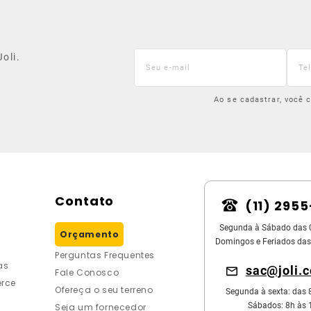
oli.
Ao se cadastrar, você
Contato
(11) 295
Segunda à Sábado das 
Orçamento
Domingos e Feriados das
Perguntas Frequentes
as
sac@joli.
Fale Conosco
rce
Ofereça o seu terreno
Segunda à sexta: das 
Sábados: 8h às 
Seja um fornecedor