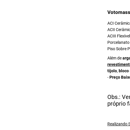
Votomass
ACI Cerâmica
ACII Cerâmic
ACIII Flexív
Porcelanato 
Piso Sobre P
Além de
arg
revestiment
tijolo
,
bloco
-
Preço Baix
Obs.: Ve
próprio f
Realizando S