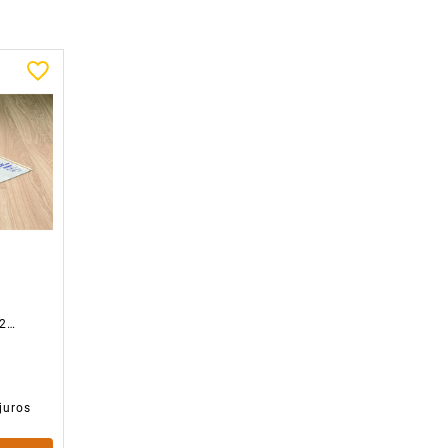
A
2
OM
juros