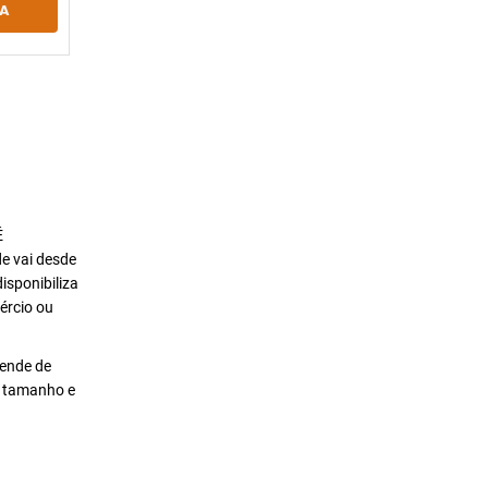
A
É
de vai desde
isponibiliza
ércio ou
pende de
o tamanho e