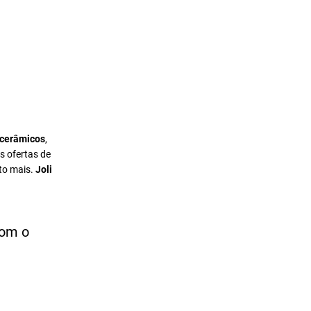
 cerâmicos
,
s ofertas de
to mais.
Joli
com o