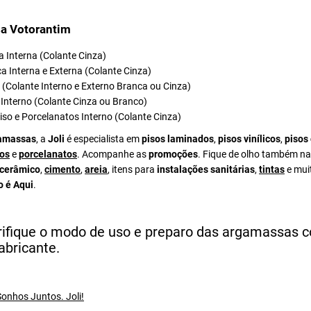
a Votorantim
 Interna (Colante Cinza)
a Interna e Externa (Colante Cinza)
el (Colante Interno e Externo Branca ou Cinza)
Interno (Colante Cinza ou Branco)
iso e Porcelanatos Interno (Colante Cinza)
amassas
, a
Joli
é especialista em
pisos laminados
,
pisos vinílicos
,
pisos
os
e
porcelanatos
. Acompanhe as
promoções
. Fique de olho também na
 cerâmico
,
cimento
,
areia
, itens para
instalações sanitárias
,
tintas
e mui
o é Aqui
.
rifique o modo de uso e preparo das argamassas 
abricante.
onhos Juntos. Joli!