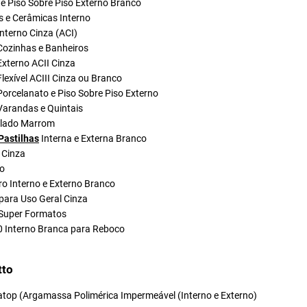
e Piso Sobre Piso Externo Branco
s e Cerâmicas Interno
nterno Cinza (ACI)
Cozinhas e Banheiros
xterno ACII Cinza
lexível ACIII Cinza ou Branco
orcelanato e Piso Sobre Piso Externo
Varandas e Quintais
olado Marrom
Pastilhas
Interna e Externa Branco
 Cinza
do
ro Interno e Externo Branco
para Uso Geral Cinza
Super Formatos
0 Interno Branca para Reboco
tto
atop (Argamassa Polimérica Impermeável (Interno e Externo)