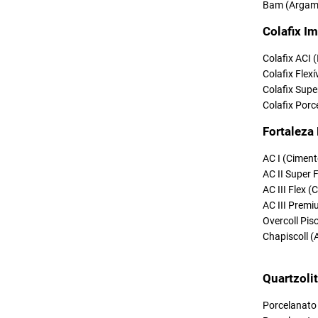
Bam (Argama
Colafix Im
Colafix ACI 
Colafix Flexí
Colafix Supe
Colafix Porc
Fortaleza
AC I (Ciment
AC II Super 
AC III Flex 
AC III Premi
Overcoll Pi
Chapiscoll (
Quartzoli
Porcelanato 