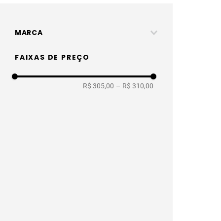
MARCA
Floorest
FAIXAS DE PREÇO
R$ 305,00
–
R$ 310,00