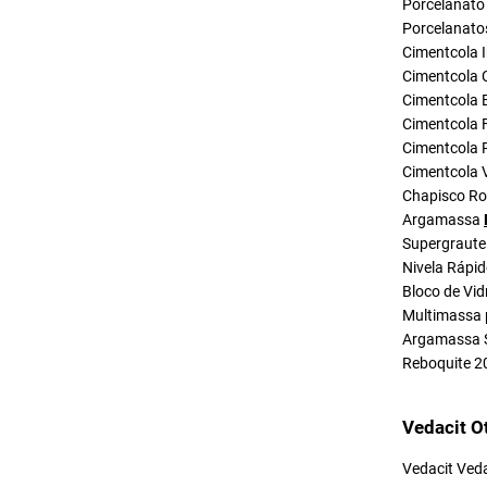
Porcelanato 
Porcelanato
Cimentcola I
Cimentcola 
Cimentcola E
Cimentcola F
Cimentcola P
Cimentcola 
Chapisco R
Argamassa
Supergraute
Nivela Rápi
Bloco de Vid
Multimassa 
Argamassa 
Reboquite 2
Vedacit O
Vedacit Ved