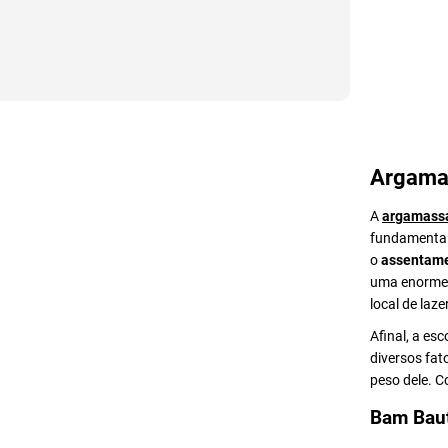
Argama
A
argamass
fundamental 
o
assentame
uma enorme v
local de lazer
Afinal, a es
diversos fat
peso dele. 
Bam Bau