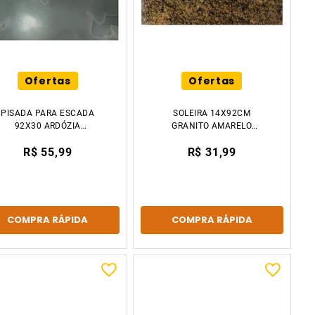
Ofertas
Ofertas
PISADA PARA ESCADA
SOLEIRA 14X92CM
92X30 ARDÓZIA
GRANITO AMARELO
DECCOR STONE
FLORENÇA DECCOR
R$ 55,99
R$ 31,99
STONE
COMPRA RÁPIDA
COMPRA RÁPIDA