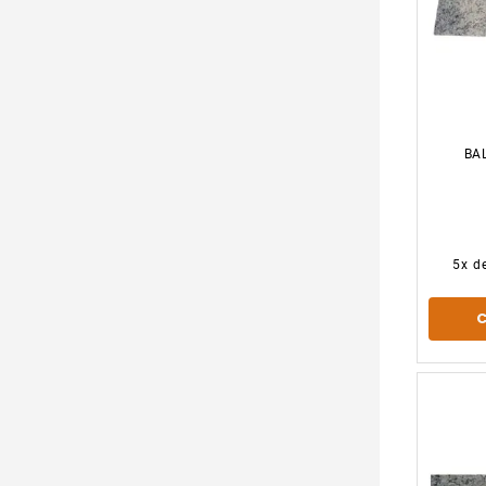
BA
5
x d