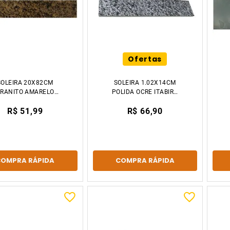
Ofertas
SOLEIRA 20X82CM
SOLEIRA 1.02X14CM
RANITO AMARELO
POLIDA OCRE ITABIRA
LORENÇA DECCOR
KASA GRANITO
R$ 51,99
R$ 66,90
STONE
COMPRA RÁPIDA
COMPRA RÁPIDA