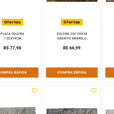
Ofertas
Ofertas
PLACA SOLEIRA
SOLEIRA 20X100CM
1.02X14CM
GRANITO AMARELO
TRAVERTINO
FLORENÇA DECCOR
R$ 77,90
R$ 66,99
VENTURINI
STONE
COMPRA RÁPIDA
COMPRA RÁPIDA