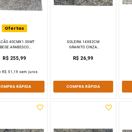
Ofertas
LCÃO 40CMX1.50MT
SOLEIRA 14X82CM
BEGE ARABESCO
GRANITO CINZA
DECCOR STONE
CORUMBA DECCOR
R$ 255,99
R$ 26,99
STONE
e
R$ 51,19
sem juros
COMPRA RÁPIDA
COMPRA RÁPIDA