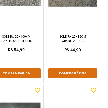
SOLEIRA 20X100CM
SOLEIRA 20X82CM
GRANITO OCRE ITABIRA
GRANITO BEGE
DECCOR STONE
ARABESCO DECCOR
R$ 54,99
R$ 44,99
STONE
COMPRA RÁPIDA
COMPRA RÁPIDA