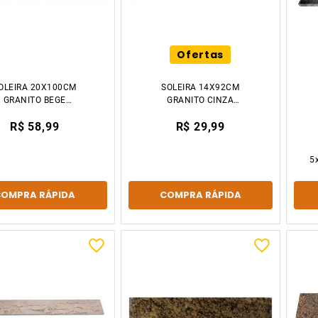
Ofertas
OLEIRA 20X100CM
SOLEIRA 14X92CM
GRANITO BEGE
GRANITO CINZA
RABESCO DECCOR
CORUMBA DECCOR
R$ 58,99
R$ 29,99
STONE
STONE
5
COMPRA RÁPIDA
COMPRA RÁPIDA