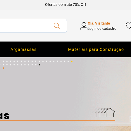
Ofertas com até 70% Off
Olá, Visitante
Login ou cadastro
Argamassas
Materiais para Construção
as