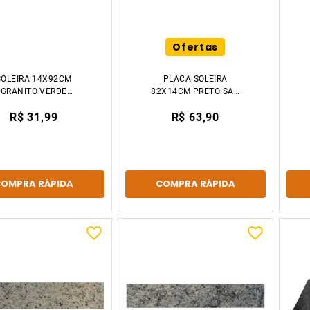
Ofertas
SOLEIRA 14X92CM
PLACA SOLEIRA
GRANITO VERDE
82X14CM PRETO SAO
UBATUBA DECCOR
GABRIEL VENTURINI
R$ 31,99
R$ 63,90
STONE
COMPRA RÁPIDA
COMPRA RÁPIDA