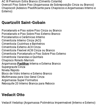
AC III Premium Extra Branco (Cimento Colante)
Overcoll Piso Sobre Piso (Argamassa de Sobreposição Cinza ou Branco)
Chapiscoll (Adesivo Plastificante para Chapiscos e Argamassas Interno e
Externo)
Quartzolit Saint-Gobain
Porcelanato e Piso sobre Piso Cinza ou Branco
Porcelanato e Piso Sobre Piso Externo Branco
Porcelanatos e Cerâmicas Interno
Cimentcola Interno Cinza (ACI)
Cimentcola Cozinhas e Banheiros
Cimentcola Externo ACII Cinza
Cimentcola Flexível ACIII Cinza ou Branco
Cimentcola Porcelanato e Piso Sobre Piso Externo
Cimentcola Varandas e Quintais
Chapisco Rolado Marrom
Argamassa
Pastilhas
Interna e Externa Branco
Supergraute Cinza
Nivela Rápido
Bloco de Vidro Interno e Externo Branco
Multimassa para Uso Geral Cinza
Argamassa Super Formatos
Reboquite 20 Interno Branca para Reboco
Vedacit Otto
Vedacit Vedatop (Argamassa Polimérica Impermeável (Interno e Externo)