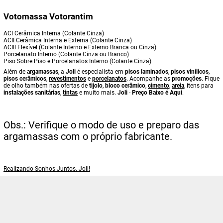
Votomassa Votorantim
ACI Cerâmica Interna (Colante Cinza)
ACII Cerâmica Interna e Externa (Colante Cinza)
ACIII Flexível (Colante Interno e Externo Branca ou Cinza)
Porcelanato Interno (Colante Cinza ou Branco)
Piso Sobre Piso e Porcelanatos Interno (Colante Cinza)
Além de
argamassas
, a
Joli
é especialista em
pisos laminados
,
pisos vinílicos
,
pisos cerâmicos
,
revestimentos
e
porcelanatos
. Acompanhe as
promoções
. Fique
de olho também nas ofertas de
tijolo
,
bloco cerâmico
,
cimento
,
areia
, itens para
instalações sanitárias
,
tintas
e muito mais.
Joli
-
Preço Baixo é Aqui
.
Obs.: Verifique o modo de uso e preparo das
argamassas com o próprio fabricante.
Realizando Sonhos Juntos. Joli!