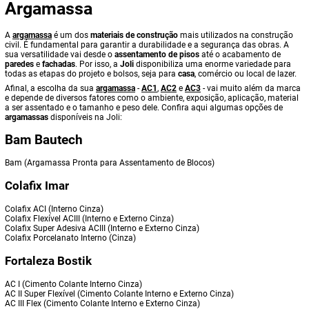
Argamassa
A
argamassa
é um dos
materiais de construção
mais utilizados na construção
civil. É fundamental para garantir a durabilidade e a segurança das obras. A
sua versatilidade vai desde o
assentamento de pisos
até o acabamento de
paredes
e
fachadas
. Por isso, a
Joli
disponibiliza uma enorme variedade para
todas as etapas do projeto e bolsos, seja para
casa
, comércio ou local de lazer.
Afinal, a escolha da sua
argamassa
-
AC1
,
AC2
e
AC3
- vai muito além da marca
e depende de diversos fatores como o ambiente, exposição, aplicação, material
a ser assentado e o tamanho e peso dele. Confira aqui algumas opções de
argamassas
disponíveis na Joli:
Bam Bautech
Bam (Argamassa Pronta para Assentamento de Blocos)
Colafix Imar
Colafix ACI (Interno Cinza)
Colafix Flexível ACIII (Interno e Externo Cinza)
Colafix Super Adesiva ACIII (Interno e Externo Cinza)
Colafix Porcelanato Interno (Cinza)
Fortaleza Bostik
AC I (Cimento Colante Interno Cinza)
AC II Super Flexível (Cimento Colante Interno e Externo Cinza)
AC III Flex (Cimento Colante Interno e Externo Cinza)