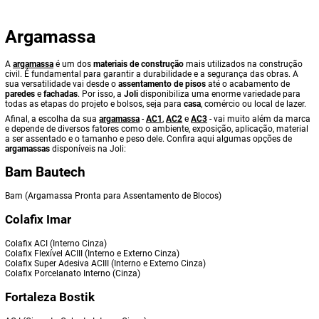
Argamassa
A
argamassa
é um dos
materiais de construção
mais utilizados na construção
civil. É fundamental para garantir a durabilidade e a segurança das obras. A
sua versatilidade vai desde o
assentamento de pisos
até o acabamento de
paredes
e
fachadas
. Por isso, a
Joli
disponibiliza uma enorme variedade para
todas as etapas do projeto e bolsos, seja para
casa
, comércio ou local de lazer.
Afinal, a escolha da sua
argamassa
-
AC1
,
AC2
e
AC3
- vai muito além da marca
e depende de diversos fatores como o ambiente, exposição, aplicação, material
a ser assentado e o tamanho e peso dele. Confira aqui algumas opções de
argamassas
disponíveis na Joli:
Bam Bautech
Bam (Argamassa Pronta para Assentamento de Blocos)
Colafix Imar
Colafix ACI (Interno Cinza)
Colafix Flexível ACIII (Interno e Externo Cinza)
Colafix Super Adesiva ACIII (Interno e Externo Cinza)
Colafix Porcelanato Interno (Cinza)
Fortaleza Bostik