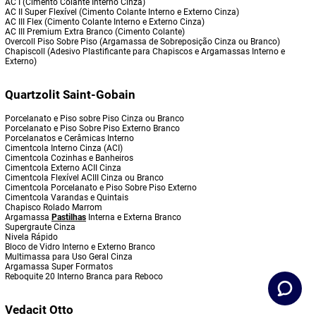
AC I (Cimento Colante Interno Cinza)
AC II Super Flexível (Cimento Colante Interno e Externo Cinza)
AC III Flex (Cimento Colante Interno e Externo Cinza)
AC III Premium Extra Branco (Cimento Colante)
Overcoll Piso Sobre Piso (Argamassa de Sobreposição Cinza ou Branco)
Chapiscoll (Adesivo Plastificante para Chapiscos e Argamassas Interno e
Externo)
Quartzolit Saint-Gobain
Porcelanato e Piso sobre Piso Cinza ou Branco
Porcelanato e Piso Sobre Piso Externo Branco
Porcelanatos e Cerâmicas Interno
Cimentcola Interno Cinza (ACI)
Cimentcola Cozinhas e Banheiros
Cimentcola Externo ACII Cinza
Cimentcola Flexível ACIII Cinza ou Branco
Cimentcola Porcelanato e Piso Sobre Piso Externo
Cimentcola Varandas e Quintais
Chapisco Rolado Marrom
Argamassa
Pastilhas
Interna e Externa Branco
Supergraute Cinza
Nivela Rápido
Bloco de Vidro Interno e Externo Branco
Multimassa para Uso Geral Cinza
Argamassa Super Formatos
Reboquite 20 Interno Branca para Reboco
Vedacit Otto