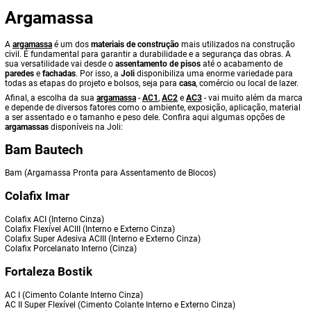
Argamassa
A
argamassa
é um dos
materiais de construção
mais utilizados na construção
civil. É fundamental para garantir a durabilidade e a segurança das obras. A
sua versatilidade vai desde o
assentamento de pisos
até o acabamento de
paredes
e
fachadas
. Por isso, a
Joli
disponibiliza uma enorme variedade para
todas as etapas do projeto e bolsos, seja para
casa
, comércio ou local de lazer.
Afinal, a escolha da sua
argamassa
-
AC1
,
AC2
e
AC3
- vai muito além da marca
e depende de diversos fatores como o ambiente, exposição, aplicação, material
a ser assentado e o tamanho e peso dele. Confira aqui algumas opções de
argamassas
disponíveis na Joli:
Bam Bautech
Bam (Argamassa Pronta para Assentamento de Blocos)
Colafix Imar
Colafix ACI (Interno Cinza)
Colafix Flexível ACIII (Interno e Externo Cinza)
Colafix Super Adesiva ACIII (Interno e Externo Cinza)
Colafix Porcelanato Interno (Cinza)
Fortaleza Bostik
AC I (Cimento Colante Interno Cinza)
AC II Super Flexível (Cimento Colante Interno e Externo Cinza)