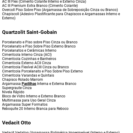
AC III Flex (Cimento Colante Interno e Externo Cinza)
AC III Premium Extra Branco (Cimento Colante)
Overcoll Piso Sobre Piso (Argamassa de Sobreposição Cinza ou Branco)
Chapiscoll (Adesivo Plastificante para Chapiscos e Argamassas Interno e
Externo)
Quartzolit Saint-Gobain
Porcelanato e Piso sobre Piso Cinza ou Branco
Porcelanato e Piso Sobre Piso Externo Branco
Porcelanatos e Cerâmicas Interno
Cimentcola Interno Cinza (ACI)
Cimentcola Cozinhas e Banheiros
Cimentcola Externo ACII Cinza
Cimentcola Flexível ACIII Cinza ou Branco
Cimentcola Porcelanato e Piso Sobre Piso Externo
Cimentcola Varandas e Quintais
Chapisco Rolado Marrom
Argamassa
Pastilhas
Interna e Externa Branco
Supergraute Cinza
Nivela Rápido
Bloco de Vidro Interno e Externo Branco
Multimassa para Uso Geral Cinza
Argamassa Super Formatos
Reboquite 20 Interno Branca para Reboco
Vedacit Otto
Vedacit Vedatop (Argamassa Polimérica Impermeável (Interno e Externo)