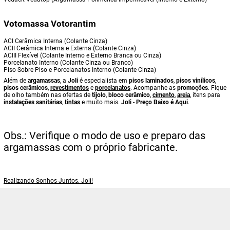
Votomassa Votorantim
ACI Cerâmica Interna (Colante Cinza)
ACII Cerâmica Interna e Externa (Colante Cinza)
ACIII Flexível (Colante Interno e Externo Branca ou Cinza)
Porcelanato Interno (Colante Cinza ou Branco)
Piso Sobre Piso e Porcelanatos Interno (Colante Cinza)
Além de
argamassas
, a
Joli
é especialista em
pisos laminados
,
pisos vinílicos
,
pisos cerâmicos
,
revestimentos
e
porcelanatos
. Acompanhe as
promoções
. Fique
de olho também nas ofertas de
tijolo
,
bloco cerâmico
,
cimento
,
areia
, itens para
instalações sanitárias
,
tintas
e muito mais.
Joli
-
Preço Baixo é Aqui
.
Obs.: Verifique o modo de uso e preparo das
argamassas com o próprio fabricante.
Realizando Sonhos Juntos. Joli!