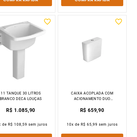
11 TANQUE 30 LITROS
CAIXA ACOPLADA COM
BRANCO DECA LOUÇAS
ACIONAMENTO DUO
DUNA/MONTE
R$ 1.085,90
R$ 659,90
CARLO/VOGUE
PLUS/LEVEL/ FLEX/
CLEAN BRANCO DECA
x de
R$ 108,59
sem juros
10
x de
R$ 65,99
sem juros