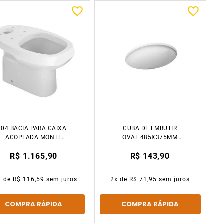
04 BACIA PARA CAIXA
CUBA DE EMBUTIR
ACOPLADA MONTE
OVAL 485X375MM
CARLO BRANCO DECA
BRANCO DECA
R$ 1.165,90
R$ 143,90
LOUÇAS
x de
R$ 116,59
sem juros
2
x de
R$ 71,95
sem juros
COMPRA RÁPIDA
COMPRA RÁPIDA