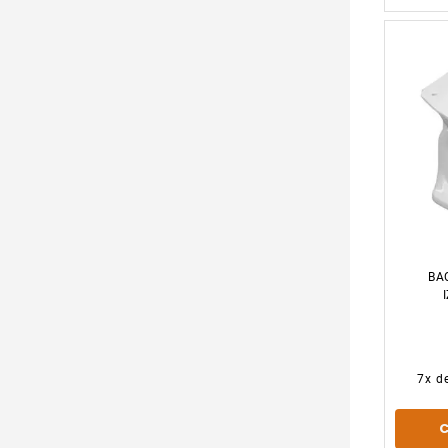
BA
7
x d