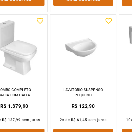
COMBO COMPLETO
LAVATÓRIO SUSPENSO
BACIA COM CAIXA
PEQUENO
COPLADA QUADRA
390X310X165MM
R$ 1.379,90
R$ 122,90
BRANCO DECA
BRANCO DECA
e
R$ 137,99
sem juros
2
x de
R$ 61,45
sem juros
10