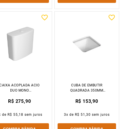
CAIXA ACOPLADA ACIO
CUBA DE EMBUTIR
DUO MONO
QUADRADA 350MM
IZY/RAV/ASP/FLEX BR
BRANCO GELO DECA
R$ 275,90
R$ 153,90
DECA
x de
R$ 55,18
sem juros
3
x de
R$ 51,30
sem juros
COMPRA RÁPIDA
COMPRA RÁPIDA