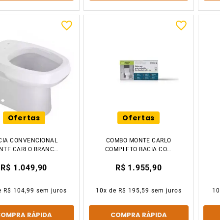
Ofertas
Ofertas
CIA CONVENCIONAL
COMBO MONTE CARLO
NTE CARLO BRANCO
COMPLETO BACIA COM
DECA LOUÇAS
CAIXA ACOPLADA
R$ 1.049,90
R$ 1.955,90
BRANCO DECA
e
R$ 104,99
sem juros
10
x de
R$ 195,59
sem juros
1
COMPRA RÁPIDA
COMPRA RÁPIDA