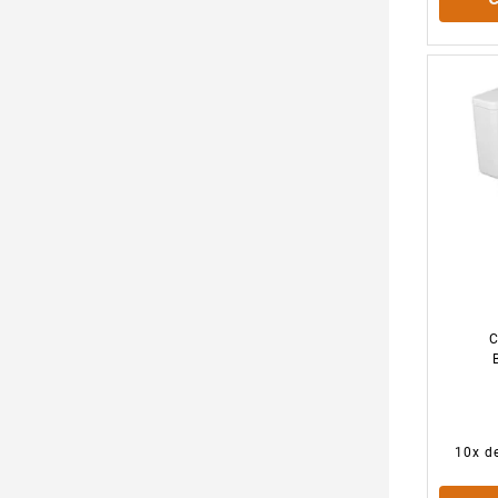
A
10
x d