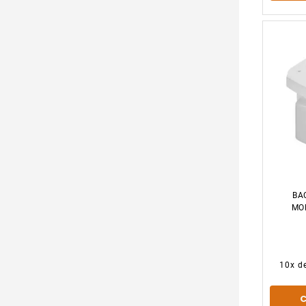
BA
MO
10
x d