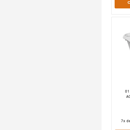
01
A
7
x d