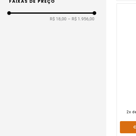
FAIXAS DE PREÇO
Assentos polipropileno (pvc)
Caixa Acoplada
Kits
Combo
R$ 18,00
–
R$ 1.956,00
Assentos poliester / plastico
Mictório
I
BR
2
x d