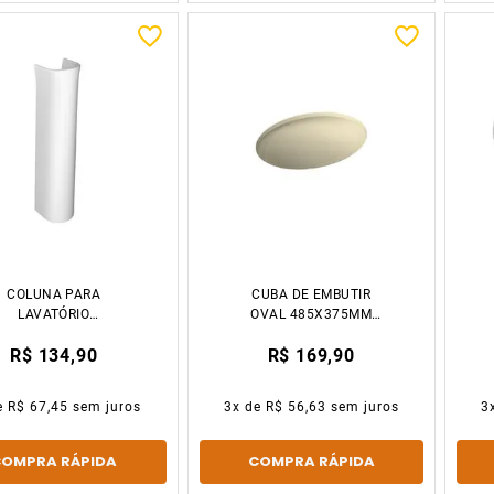
COLUNA PARA
CUBA DE EMBUTIR
LAVATÓRIO
OVAL 485X375MM
ZY/ASPEN/RAVENA
CREME DECA
R$ 134,90
R$ 169,90
ANCO DECA LOUÇAS
e
R$ 67,45
sem juros
3
x de
R$ 56,63
sem juros
3
COMPRA RÁPIDA
COMPRA RÁPIDA