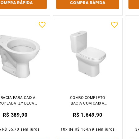
COMPRA RÁPIDA
COMPRA RÁPIDA
 BACIA PARA CAIXA
COMBO COMPLETO
COPLADA IZY DECA
BACIA COM CAIXA
LOUÇAS
ACOPLADA FLEX BR
R$ 389,90
R$ 1.649,90
DECA
e
R$ 55,70
sem juros
10
x de
R$ 164,99
sem juros
3