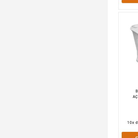
B
AÇ
10
x 