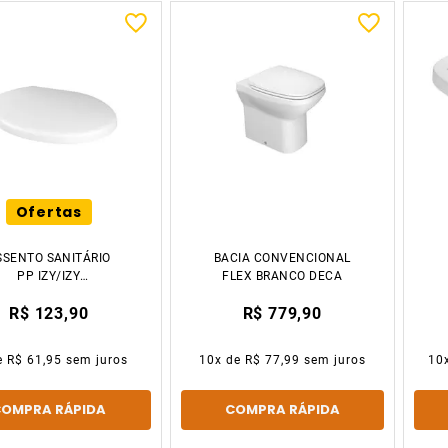
Ofertas
SSENTO SANITÁRIO
BACIA CONVENCIONAL
PP IZY/IZY
FLEX BRANCO DECA
ONFORTO/RAVENA
R$ 123,90
R$ 779,90
BRANCO DECA
e
R$ 61,95
sem juros
10
x de
R$ 77,99
sem juros
10
COMPRA RÁPIDA
COMPRA RÁPIDA