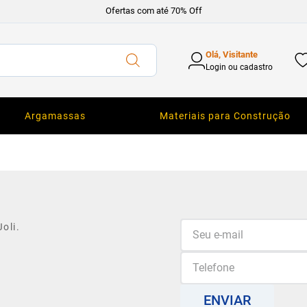
Ofertas com até 70% Off
Olá, Visitante
Login ou cadastro
Argamassas
Materiais para Construção
oli.
ENVIAR