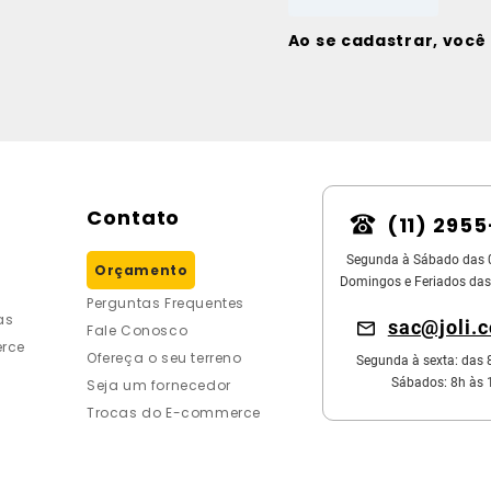
Ao se cadastrar, voc
Contato
(11) 295
Segunda à Sábado das 
Orçamento
Domingos e Feriados das
Perguntas Frequentes
as
sac@joli.
Fale Conosco
rce
Ofereça o seu terreno
Segunda à sexta: das 
Sábados: 8h às 
Seja um fornecedor
Trocas do E-commerce