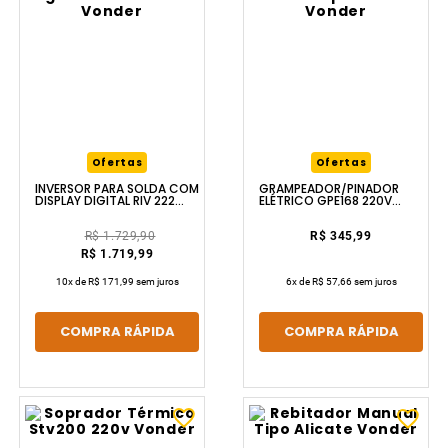
Ofertas
Ofertas
INVERSOR PARA SOLDA COM
GRAMPEADOR/PINADOR
DISPLAY DIGITAL RIV 222
ELÉTRICO GPE168 220V
BIVOLT VONDER
VONDER
R$ 1.729,90
R$ 345,99
R$ 1.719,99
10
x de
R$ 171,99
sem juros
6
x de
R$ 57,66
sem juros
COMPRA RÁPIDA
COMPRA RÁPIDA