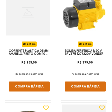
Ofertas
Ofertas
CORRENTE PLÁSTICA 08MM
BOMBA PERIFÉRICA 1/2CV
AMARELO/PRETO COM 10 M
BPV375 127/220V VONDER
VONDER
R$ 155,90
R$ 379,90
3
x de
R$ 51,96
sem juros
7
x de
R$ 54,27
sem juros
COMPRA RÁPIDA
COMPRA RÁPIDA