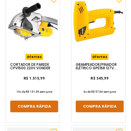
Ofertas
Ofertas
CORTADOR DE PAREDE
GRAMPEADOR/PINADOR
CPV1500 220V VONDER
ELÉTRICO GPE168 127V
VONDER
R$ 1.515,99
R$ 345,99
10
x de
R$ 151,59
sem juros
6
x de
R$ 57,66
sem juros
COMPRA RÁPIDA
COMPRA RÁPIDA