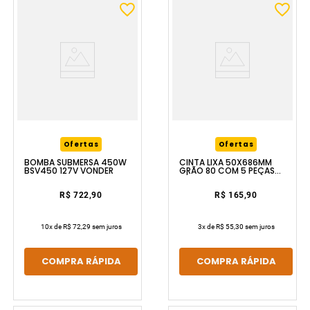
Ofertas
Ofertas
BOMBA SUBMERSA 450W
CINTA LIXA 50X686MM
BSV450 127V VONDER
GRÃO 80 COM 5 PEÇAS
P/MLV370 VONDER
R$ 722,90
R$ 165,90
10
x de
R$ 72,29
sem juros
3
x de
R$ 55,30
sem juros
COMPRA RÁPIDA
COMPRA RÁPIDA