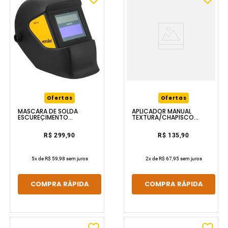
Ofertas
Ofertas
MÁSCARA DE SOLDA
APLICADOR MANUAL
ESCURECIMENTO
TEXTURA/CHAPISCO
AUTOMÁTICO TON 12
VONDER
VONDER
R$ 299,90
R$ 135,90
5
x de
R$ 59,98
sem juros
2
x de
R$ 67,95
sem juros
COMPRA RÁPIDA
COMPRA RÁPIDA