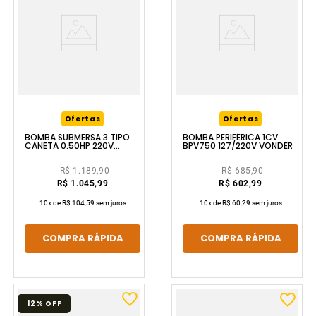
Ofertas
Ofertas
BOMBA SUBMERSA 3 TIPO
BOMBA PERIFÉRICA 1CV
CANETA 0.50HP 220V
BPV750 127/220V VONDER
VONDER
R$ 1.189,90
R$ 685,90
R$ 1.045,99
R$ 602,99
10
x de
R$ 104,59
sem juros
10
x de
R$ 60,29
sem juros
COMPRA RÁPIDA
COMPRA RÁPIDA
12%
OFF