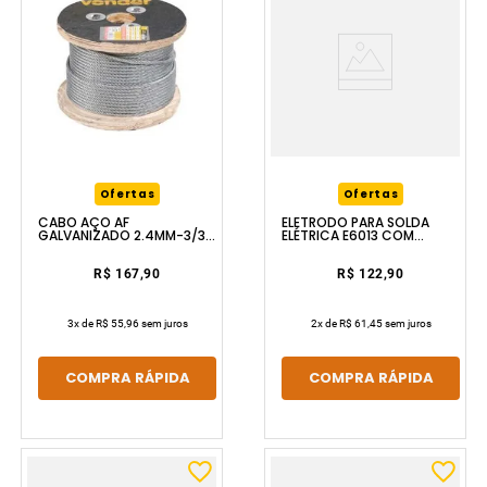
Ofertas
Ofertas
CABO AÇO AF
ELETRODO PARA SOLDA
GALVANIZADO 2.4MM-3/32
ELÉTRICA E6013 COM
6X7 100M VONDER
3.25MM COM 5KG VONDER
R$ 167,90
R$ 122,90
3
x de
R$ 55,96
sem juros
2
x de
R$ 61,45
sem juros
COMPRA RÁPIDA
COMPRA RÁPIDA