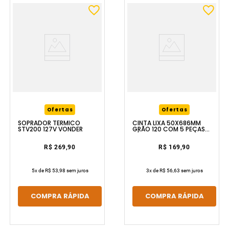
Ofertas
Ofertas
SOPRADOR TÉRMICO
CINTA LIXA 50X686MM
STV200 127V VONDER
GRÃO 120 COM 5 PEÇAS
P/MLV370 VONDER
R$ 269,90
R$ 169,90
5
x de
R$ 53,98
sem juros
3
x de
R$ 56,63
sem juros
COMPRA RÁPIDA
COMPRA RÁPIDA