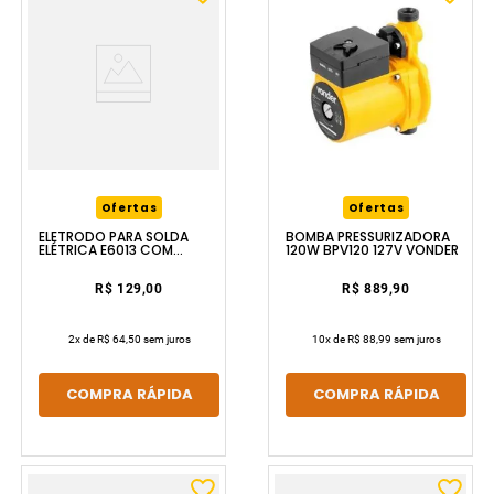
Ofertas
Ofertas
ELETRODO PARA SOLDA
BOMBA PRESSURIZADORA
ELÉTRICA E6013 COM
120W BPV120 127V VONDER
2.50MM COM 5KG VONDER
R$ 129,00
R$ 889,90
2
x de
R$ 64,50
sem juros
10
x de
R$ 88,99
sem juros
COMPRA RÁPIDA
COMPRA RÁPIDA