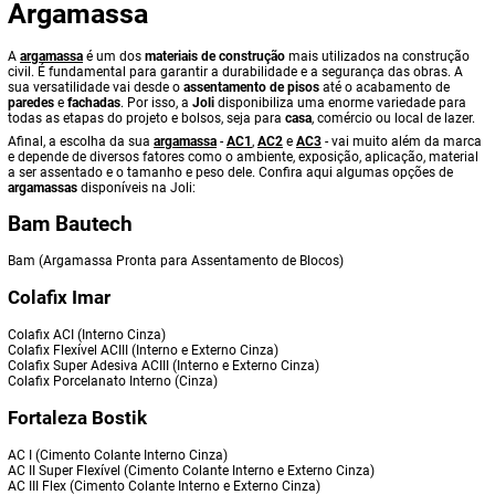
Argamassa
A
argamassa
é um dos
materiais de construção
mais utilizados na construção
civil. É fundamental para garantir a durabilidade e a segurança das obras. A
sua versatilidade vai desde o
assentamento de pisos
até o acabamento de
paredes
e
fachadas
. Por isso, a
Joli
disponibiliza uma enorme variedade para
todas as etapas do projeto e bolsos, seja para
casa
, comércio ou local de lazer.
Afinal, a escolha da sua
argamassa
-
AC1
,
AC2
e
AC3
- vai muito além da marca
e depende de diversos fatores como o ambiente, exposição, aplicação, material
a ser assentado e o tamanho e peso dele. Confira aqui algumas opções de
argamassas
disponíveis na Joli:
Bam Bautech
Bam (Argamassa Pronta para Assentamento de Blocos)
Colafix Imar
Colafix ACI (Interno Cinza)
Colafix Flexível ACIII (Interno e Externo Cinza)
Colafix Super Adesiva ACIII (Interno e Externo Cinza)
Colafix Porcelanato Interno (Cinza)
Fortaleza Bostik
AC I (Cimento Colante Interno Cinza)
AC II Super Flexível (Cimento Colante Interno e Externo Cinza)
AC III Flex (Cimento Colante Interno e Externo Cinza)