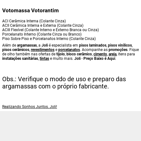
Votomassa Votorantim
ACI Cerâmica Interna (Colante Cinza)
ACII Cerâmica Interna e Externa (Colante Cinza)
ACIII Flexível (Colante Interno e Externo Branca ou Cinza)
Porcelanato Interno (Colante Cinza ou Branco)
Piso Sobre Piso e Porcelanatos Interno (Colante Cinza)
Além de
argamassas
, a
Joli
é especialista em
pisos laminados
,
pisos vinílicos
,
pisos cerâmicos
,
revestimentos
e
porcelanatos
. Acompanhe as
promoções
. Fique
de olho também nas ofertas de
tijolo
,
bloco cerâmico
,
cimento
,
areia
, itens para
instalações sanitárias
,
tintas
e muito mais.
Joli
-
Preço Baixo é Aqui
.
Obs.: Verifique o modo de uso e preparo das
argamassas com o próprio fabricante.
Realizando Sonhos Juntos. Joli!