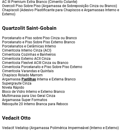
AC III Premium Extra Branco (Cimento Colante)
Overcoll Piso Sobre Piso (Argamassa de Sobreposição Cinza ou Branco)
Chapiscoll (Adesivo Plastificante para Chapiscos e Argamassas Interno e
Externo)
Quartzolit Saint-Gobain
Porcelanato e Piso sobre Piso Cinza ou Branco
Porcelanato e Piso Sobre Piso Externo Branco
Porcelanatos e Cerâmicas Interno
Cimentcola Interno Cinza (ACI)
Cimentcola Cozinhas e Banheiros
Cimentcola Externo ACII Cinza
Cimentcola Flexível ACIII Cinza ou Branco
Cimentcola Porcelanato e Piso Sobre Piso Externo
Cimentcola Varandas e Quintais
Chapisco Rolado Marrom
Argamassa
Pastilhas
Interna e Externa Branco
Supergraute Cinza
Nivela Rápido
Bloco de Vidro Interno e Externo Branco
Multimassa para Uso Geral Cinza
Argamassa Super Formatos
Reboquite 20 Interno Branca para Reboco
Vedacit Otto
Vedacit Vedatop (Argamassa Polimérica Impermeável (Interno e Externo)