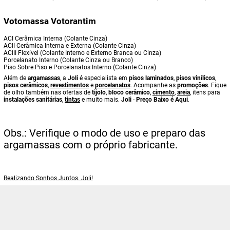
Votomassa Votorantim
ACI Cerâmica Interna (Colante Cinza)
ACII Cerâmica Interna e Externa (Colante Cinza)
ACIII Flexível (Colante Interno e Externo Branca ou Cinza)
Porcelanato Interno (Colante Cinza ou Branco)
Piso Sobre Piso e Porcelanatos Interno (Colante Cinza)
Além de
argamassas
, a
Joli
é especialista em
pisos laminados
,
pisos vinílicos
,
pisos cerâmicos
,
revestimentos
e
porcelanatos
. Acompanhe as
promoções
. Fique
de olho também nas ofertas de
tijolo
,
bloco cerâmico
,
cimento
,
areia
, itens para
instalações sanitárias
,
tintas
e muito mais.
Joli
-
Preço Baixo é Aqui
.
Obs.: Verifique o modo de uso e preparo das
argamassas com o próprio fabricante.
Realizando Sonhos Juntos. Joli!