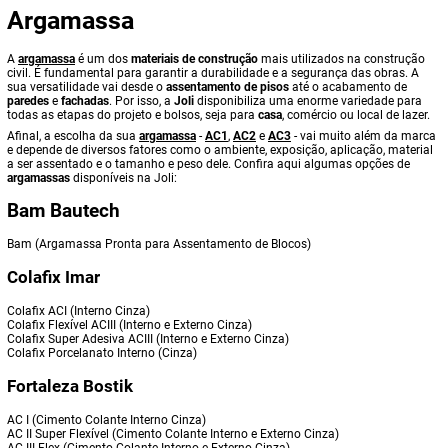
Argamassa
A
argamassa
é um dos
materiais de construção
mais utilizados na construção
civil. É fundamental para garantir a durabilidade e a segurança das obras. A
sua versatilidade vai desde o
assentamento de pisos
até o acabamento de
paredes
e
fachadas
. Por isso, a
Joli
disponibiliza uma enorme variedade para
todas as etapas do projeto e bolsos, seja para
casa
, comércio ou local de lazer.
Afinal, a escolha da sua
argamassa
-
AC1
,
AC2
e
AC3
- vai muito além da marca
e depende de diversos fatores como o ambiente, exposição, aplicação, material
a ser assentado e o tamanho e peso dele. Confira aqui algumas opções de
argamassas
disponíveis na Joli:
Bam Bautech
Bam (Argamassa Pronta para Assentamento de Blocos)
Colafix Imar
Colafix ACI (Interno Cinza)
Colafix Flexível ACIII (Interno e Externo Cinza)
Colafix Super Adesiva ACIII (Interno e Externo Cinza)
Colafix Porcelanato Interno (Cinza)
Fortaleza Bostik
AC I (Cimento Colante Interno Cinza)
AC II Super Flexível (Cimento Colante Interno e Externo Cinza)