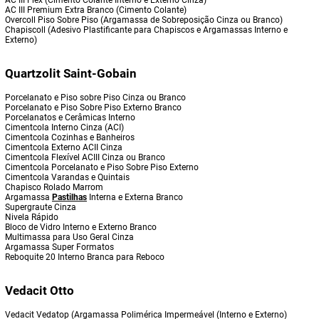
AC III Flex (Cimento Colante Interno e Externo Cinza)
AC III Premium Extra Branco (Cimento Colante)
Overcoll Piso Sobre Piso (Argamassa de Sobreposição Cinza ou Branco)
Chapiscoll (Adesivo Plastificante para Chapiscos e Argamassas Interno e
Externo)
Quartzolit Saint-Gobain
Porcelanato e Piso sobre Piso Cinza ou Branco
Porcelanato e Piso Sobre Piso Externo Branco
Porcelanatos e Cerâmicas Interno
Cimentcola Interno Cinza (ACI)
Cimentcola Cozinhas e Banheiros
Cimentcola Externo ACII Cinza
Cimentcola Flexível ACIII Cinza ou Branco
Cimentcola Porcelanato e Piso Sobre Piso Externo
Cimentcola Varandas e Quintais
Chapisco Rolado Marrom
Argamassa
Pastilhas
Interna e Externa Branco
Supergraute Cinza
Nivela Rápido
Bloco de Vidro Interno e Externo Branco
Multimassa para Uso Geral Cinza
Argamassa Super Formatos
Reboquite 20 Interno Branca para Reboco
Vedacit Otto
Vedacit Vedatop (Argamassa Polimérica Impermeável (Interno e Externo)