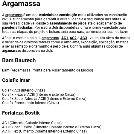
Argamassa
A
argamassa
é um dos
materiais de construção
mais utilizados na construção
civil. É fundamental para garantir a durabilidade e a segurança das obras. A
sua versatilidade vai desde o
assentamento de pisos
até o acabamento de
paredes
e
fachadas
. Por isso, a
Joli
disponibiliza uma enorme variedade para
todas as etapas do projeto e bolsos, seja para
casa
, comércio ou local de lazer.
Afinal, a escolha da sua
argamassa
-
AC1
,
AC2
e
AC3
- vai muito além da marca
e depende de diversos fatores como o ambiente, exposição, aplicação, material
a ser assentado e o tamanho e peso dele. Confira aqui algumas opções de
argamassas
disponíveis na Joli:
Bam Bautech
Bam (Argamassa Pronta para Assentamento de Blocos)
Colafix Imar
Colafix ACI (Interno Cinza)
Colafix Flexível ACIII (Interno e Externo Cinza)
Colafix Super Adesiva ACIII (Interno e Externo Cinza)
Colafix Porcelanato Interno (Cinza)
Fortaleza Bostik
AC I (Cimento Colante Interno Cinza)
AC II Super Flexível (Cimento Colante Interno e Externo Cinza)
AC III Flex (Cimento Colante Interno e Externo Cinza)