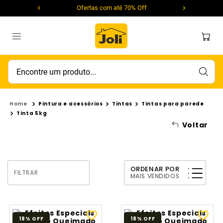
Ofertas com até 70% Off
Encontre um produto...
Pintura e acessórios
Tintas
Tintas para parede
Tinta 5kg
Voltar
ORDENAR POR
FILTRAR
MAIS VENDIDOS
18%
OFF
18%
OFF