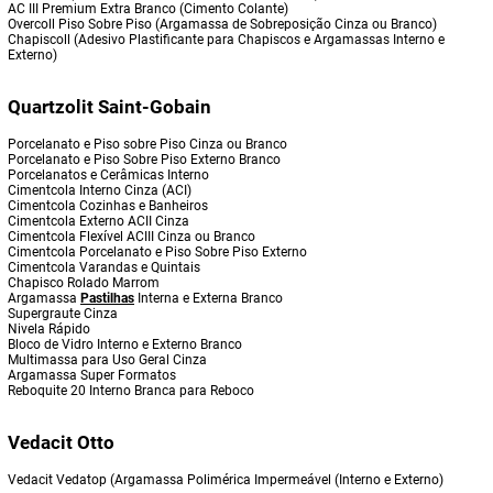
AC III Premium Extra Branco (Cimento Colante)
Overcoll Piso Sobre Piso (Argamassa de Sobreposição Cinza ou Branco)
Chapiscoll (Adesivo Plastificante para Chapiscos e Argamassas Interno e
Externo)
Quartzolit Saint-Gobain
Porcelanato e Piso sobre Piso Cinza ou Branco
Porcelanato e Piso Sobre Piso Externo Branco
Porcelanatos e Cerâmicas Interno
Cimentcola Interno Cinza (ACI)
Cimentcola Cozinhas e Banheiros
Cimentcola Externo ACII Cinza
Cimentcola Flexível ACIII Cinza ou Branco
Cimentcola Porcelanato e Piso Sobre Piso Externo
Cimentcola Varandas e Quintais
Chapisco Rolado Marrom
Argamassa
Pastilhas
Interna e Externa Branco
Supergraute Cinza
Nivela Rápido
Bloco de Vidro Interno e Externo Branco
Multimassa para Uso Geral Cinza
Argamassa Super Formatos
Reboquite 20 Interno Branca para Reboco
Vedacit Otto
Vedacit Vedatop (Argamassa Polimérica Impermeável (Interno e Externo)