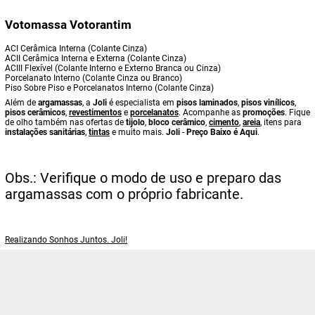
Votomassa Votorantim
ACI Cerâmica Interna (Colante Cinza)
ACII Cerâmica Interna e Externa (Colante Cinza)
ACIII Flexível (Colante Interno e Externo Branca ou Cinza)
Porcelanato Interno (Colante Cinza ou Branco)
Piso Sobre Piso e Porcelanatos Interno (Colante Cinza)
Além de
argamassas
, a
Joli
é especialista em
pisos laminados
,
pisos vinílicos
,
pisos cerâmicos
,
revestimentos
e
porcelanatos
. Acompanhe as
promoções
. Fique
de olho também nas ofertas de
tijolo
,
bloco cerâmico
,
cimento
,
areia
, itens para
instalações sanitárias
,
tintas
e muito mais.
Joli
-
Preço Baixo é Aqui
.
Obs.: Verifique o modo de uso e preparo das
argamassas com o próprio fabricante.
Realizando Sonhos Juntos. Joli!