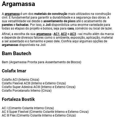
Argamassa
A
argamassa
é um dos
materiais de construção
mais utilizados na construção
civil. É fundamental para garantir a durabilidade e a segurança das obras. A
sua versatilidade vai desde o
assentamento de pisos
até o acabamento de
paredes
e
fachadas
. Por isso, a
Joli
disponibiliza uma enorme variedade para
todas as etapas do projeto e bolsos, seja para
casa
, comércio ou local de lazer.
Afinal, a escolha da sua
argamassa
-
AC1
,
AC2
e
AC3
- vai muito além da marca
e depende de diversos fatores como o ambiente, exposição, aplicação, material
a ser assentado e o tamanho e peso dele. Confira aqui algumas opções de
argamassas
disponíveis na Joli:
Bam Bautech
Bam (Argamassa Pronta para Assentamento de Blocos)
Colafix Imar
Colafix ACI (Interno Cinza)
Colafix Flexível ACIII (Interno e Externo Cinza)
Colafix Super Adesiva ACIII (Interno e Externo Cinza)
Colafix Porcelanato Interno (Cinza)
Fortaleza Bostik
AC I (Cimento Colante Interno Cinza)
AC II Super Flexível (Cimento Colante Interno e Externo Cinza)
AC III Flex (Cimento Colante Interno e Externo Cinza)