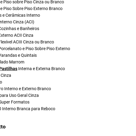
e Piso sobre Piso Cinza ou Branco
e Piso Sobre Piso Externo Branco
s e Cerâmicas Interno
nterno Cinza (ACI)
Cozinhas e Banheiros
xterno ACII Cinza
lexível ACIII Cinza ou Branco
orcelanato e Piso Sobre Piso Externo
Varandas e Quintais
olado Marrom
Pastilhas
Interna e Externa Branco
 Cinza
do
ro Interno e Externo Branco
para Uso Geral Cinza
Super Formatos
0 Interno Branca para Reboco
tto