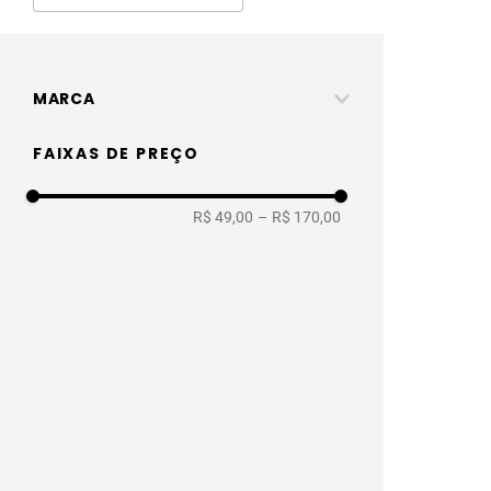
MARCA
Lukscolor fora de linha
FAIXAS DE PREÇO
R$ 49,00
–
R$ 170,00