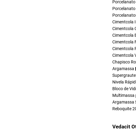
Porcelanato 
Porcelanato 
Porcelanato
Cimentcola I
Cimentcola 
Cimentcola E
Cimentcola F
Cimentcola P
Cimentcola 
Chapisco R
Argamassa
Supergraute
Nivela Rápi
Bloco de Vid
Multimassa 
Argamassa 
Reboquite 2
Vedacit O