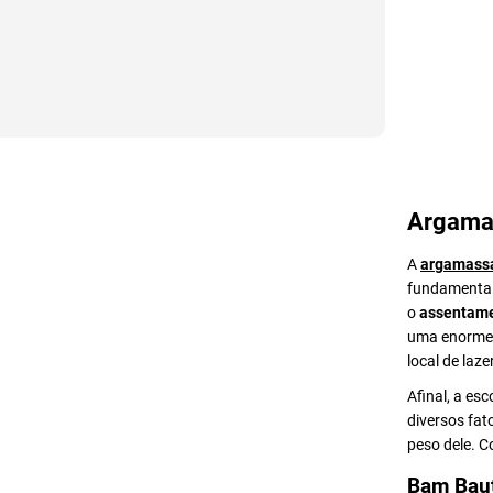
Argama
A
argamass
fundamental 
o
assentame
uma enorme v
local de lazer
Afinal, a es
diversos fat
peso dele. 
Bam Bau