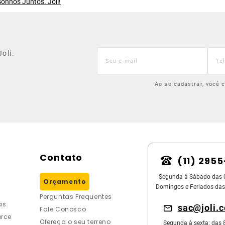
onhos Juntos. Joli!
oli.
Ao se cadastrar, você
Contato
(11) 295
Segunda à Sábado das 
Orçamento
Domingos e Feriados das
Perguntas Frequentes
as
sac@joli.
Fale Conosco
rce
Ofereça o seu terreno
Segunda à sexta: das 