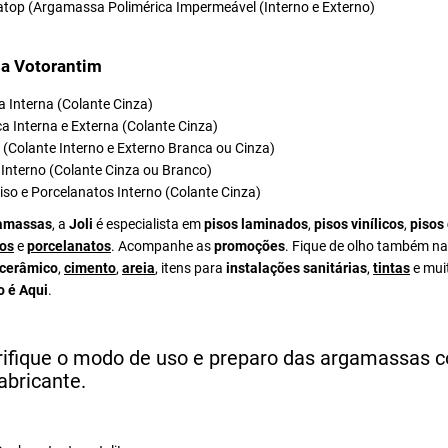
atop (Argamassa Polimérica Impermeável (Interno e Externo)
a Votorantim
 Interna (Colante Cinza)
a Interna e Externa (Colante Cinza)
el (Colante Interno e Externo Branca ou Cinza)
Interno (Colante Cinza ou Branco)
iso e Porcelanatos Interno (Colante Cinza)
amassas
, a
Joli
é especialista em
pisos laminados
,
pisos vinílicos
,
pisos
os
e
porcelanatos
. Acompanhe as
promoções
. Fique de olho também na
 cerâmico
,
cimento
,
areia
, itens para
instalações sanitárias
,
tintas
e mui
o é Aqui
.
rifique o modo de uso e preparo das argamassas 
abricante.