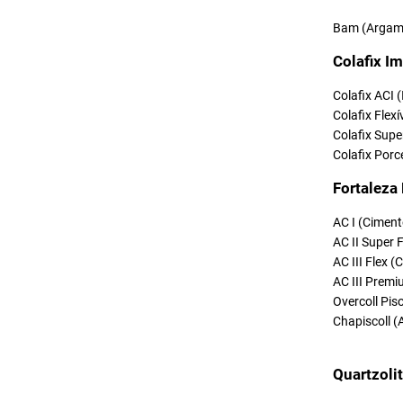
Bam (Argama
Colafix Im
Colafix ACI 
Colafix Flexí
Colafix Supe
Colafix Porc
Fortaleza
AC I (Ciment
AC II Super 
AC III Flex 
AC III Premi
Overcoll Pi
Chapiscoll (
Quartzoli