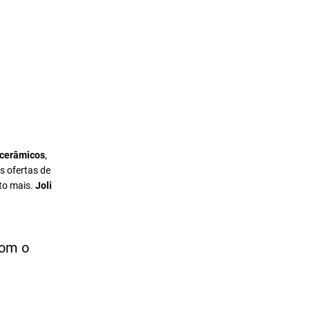
 cerâmicos
,
s ofertas de
to mais.
Joli
com o