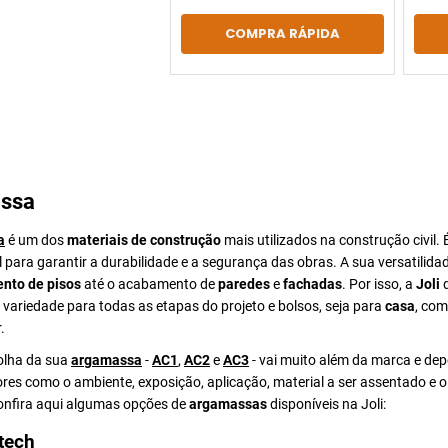
COMPRA RÁPIDA
ssa
a
é um dos
materiais de construção
mais utilizados na construção civil. 
para garantir a durabilidade e a segurança das obras. A sua versatilida
nto de pisos
até o acabamento de
paredes
e
fachadas
. Por isso, a
Joli
d
ariedade para todas as etapas do projeto e bolsos, seja para
casa
, com
.
colha da sua
argamassa
-
AC1
,
AC2
e
AC3
- vai muito além da marca e de
ores como o ambiente, exposição, aplicação, material a ser assentado e 
Confira aqui algumas opções de
argamassas
disponíveis na Joli:
tech