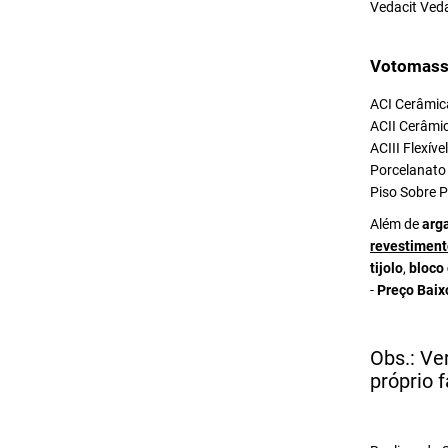
Vedacit Ved
Votomass
ACI Cerâmica
ACII Cerâmic
ACIII Flexív
Porcelanato 
Piso Sobre P
Além de
arg
revestiment
tijolo
,
bloco
-
Preço Baix
Obs.: Ve
próprio f