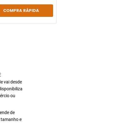
COMPRA RÁPIDA
É
de vai desde
isponibiliza
ércio ou
pende de
o tamanho e