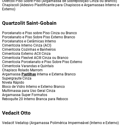
Overcoll Piso Sobre Piso (Argamassa de Sobreposição Cinza ou Branco)
Chapiscoll (Adesivo Plastificante para Chapiscos e Argamassas Interno e
Externo)
Quartzolit Saint-Gobain
Porcelanato e Piso sobre Piso Cinza ou Branco
Porcelanato e Piso Sobre Piso Externo Branco
Porcelanatos e Cerâmicas Interno
Cimentcola Interno Cinza (ACI)
Cimentcola Cozinhas e Banheiros
Cimentcola Externo ACII Cinza
Cimentcola Flexível ACIII Cinza ou Branco
Cimentcola Porcelanato e Piso Sobre Piso Externo
Cimentcola Varandas e Quintais
Chapisco Rolado Marrom
Argamassa
Pastilhas
Interna e Externa Branco
Supergraute Cinza
Nivela Rápido
Bloco de Vidro Interno e Externo Branco
Multimassa para Uso Geral Cinza
Argamassa Super Formatos
Reboquite 20 Interno Branca para Reboco
Vedacit Otto
Vedacit Vedatop (Argamassa Polimérica Impermeável (Interno e Externo)