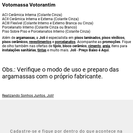
Votomassa Votorantim
ACI Cerâmica Interna (Colante Cinza)
ACII Cerâmica Interna e Externa (Colante Cinza)
ACIII Flexível (Colante Interno e Externo Branca ou Cinza)
Porcelanato Interno (Colante Cinza ou Branco)
Piso Sobre Piso e Porcelanatos Interno (Colante Cinza)
Além de
argamassas
, a
Joli
é especialista em
pisos laminados
,
pisos vinílicos
,
pisos cerâmicos
,
revestimentos
e
porcelanatos
. Acompanhe as
promoções
. Fique
de olho também nas ofertas de
tijolo
,
bloco cerâmico
,
cimento
,
areia
, itens para
instalações sanitárias
,
tintas
e muito mais.
Joli
-
Preço Baixo é Aqui
.
Obs.: Verifique o modo de uso e preparo das
argamassas com o próprio fabricante.
Realizando Sonhos Juntos. Joli!
Cadastre-se e fique por dentro do que acontece na