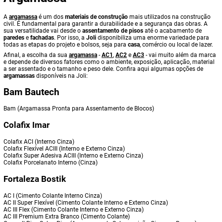
A
argamassa
é um dos
materiais de construção
mais utilizados na construção
civil. É fundamental para garantir a durabilidade e a segurança das obras. A
sua versatilidade vai desde o
assentamento de pisos
até o acabamento de
paredes
e
fachadas
. Por isso, a
Joli
disponibiliza uma enorme variedade para
todas as etapas do projeto e bolsos, seja para
casa
, comércio ou local de lazer.
Afinal, a escolha da sua
argamassa
-
AC1
,
AC2
e
AC3
- vai muito além da marca
e depende de diversos fatores como o ambiente, exposição, aplicação, material
a ser assentado e o tamanho e peso dele. Confira aqui algumas opções de
argamassas
disponíveis na Joli:
Bam Bautech
Bam (Argamassa Pronta para Assentamento de Blocos)
Colafix Imar
Colafix ACI (Interno Cinza)
Colafix Flexível ACIII (Interno e Externo Cinza)
Colafix Super Adesiva ACIII (Interno e Externo Cinza)
Colafix Porcelanato Interno (Cinza)
Fortaleza Bostik
AC I (Cimento Colante Interno Cinza)
AC II Super Flexível (Cimento Colante Interno e Externo Cinza)
AC III Flex (Cimento Colante Interno e Externo Cinza)
AC III Premium Extra Branco (Cimento Colante)