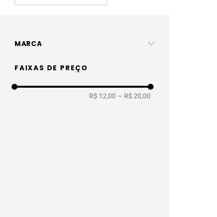
MARCA
Norton
FAIXAS DE PREÇO
R$ 12,00
–
R$ 20,00