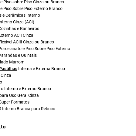
e Piso sobre Piso Cinza ou Branco
e Piso Sobre Piso Externo Branco
s e Cerâmicas Interno
nterno Cinza (ACI)
Cozinhas e Banheiros
xterno ACII Cinza
lexível ACIII Cinza ou Branco
orcelanato e Piso Sobre Piso Externo
Varandas e Quintais
olado Marrom
Pastilhas
Interna e Externa Branco
 Cinza
do
ro Interno e Externo Branco
para Uso Geral Cinza
Super Formatos
0 Interno Branca para Reboco
tto