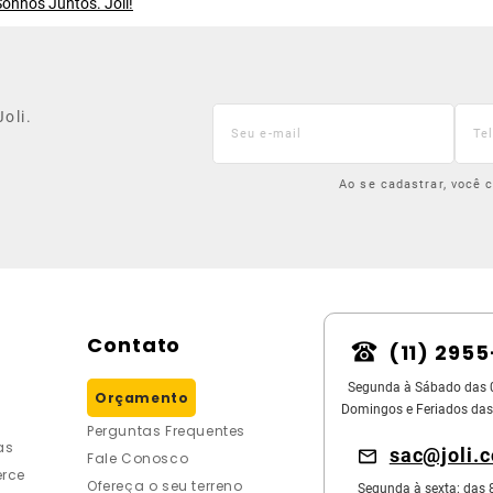
onhos Juntos. Joli!
oli.
Ao se cadastrar, você
Contato
(11) 295
Segunda à Sábado das 
Orçamento
Domingos e Feriados das
Perguntas Frequentes
as
sac@joli.
Fale Conosco
rce
Ofereça o seu terreno
Segunda à sexta: das 