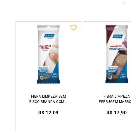
FIBRA LIMPEZA SEM
FIBRA LIMPEZA
RISCO BRANCA COM 2
FERRUGEM MARR
UNIDADES NORTON
COM 2 UNIDADE
R$ 12,09
R$ 17,90
NORTON