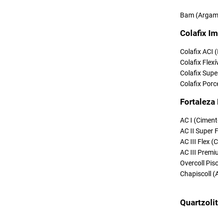
Bam (Argama
Colafix Im
Colafix ACI 
Colafix Flexí
Colafix Supe
Colafix Porc
Fortaleza
AC I (Ciment
AC II Super 
AC III Flex 
AC III Premi
Overcoll Pi
Chapiscoll (
Quartzoli