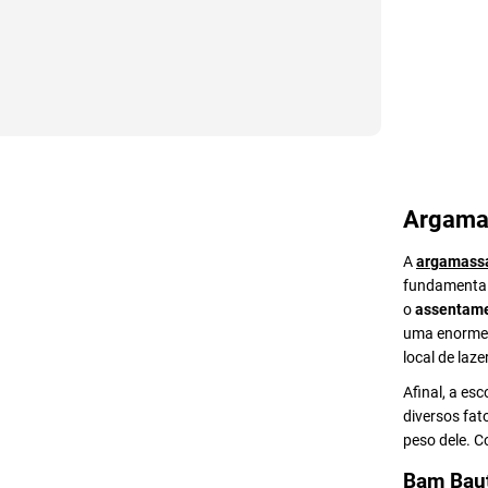
Argama
A
argamass
fundamental 
o
assentame
uma enorme v
local de lazer
Afinal, a es
diversos fat
peso dele. 
Bam Bau