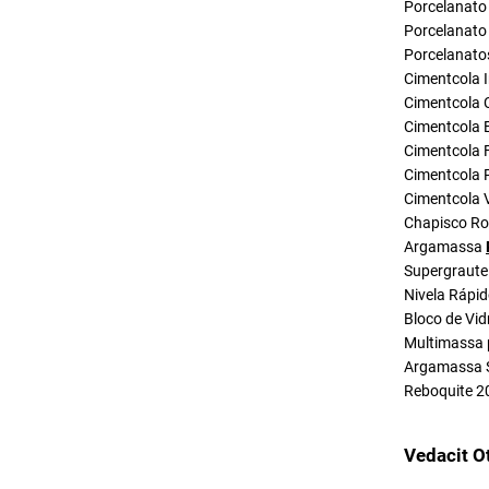
Porcelanato 
Porcelanato 
Porcelanato
Cimentcola I
Cimentcola 
Cimentcola E
Cimentcola F
Cimentcola P
Cimentcola 
Chapisco R
Argamassa
Supergraute
Nivela Rápi
Bloco de Vid
Multimassa 
Argamassa 
Reboquite 2
Vedacit O