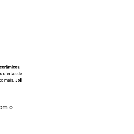
 cerâmicos
,
s ofertas de
to mais.
Joli
com o