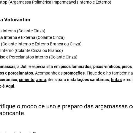
atop (Argamassa Polimérica Impermeável (Interno e Externo)
a Votorantim
 Interna (Colante Cinza)
a Interna e Externa (Colante Cinza)
el (Colante Interno e Externo Branca ou Cinza)
Interno (Colante Cinza ou Branco)
iso e Porcelanatos Interno (Colante Cinza)
amassas
, a
Joli
é especialista em
pisos laminados
,
pisos vinílicos
,
pisos
os
e
porcelanatos
. Acompanhe as
promoções
. Fique de olho também na
 cerâmico
,
cimento
,
areia
, itens para
instalações sanitárias
,
tintas
e mui
o é Aqui
.
rifique o modo de uso e preparo das argamassas 
abricante.