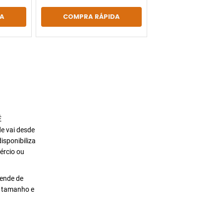
A
COMPRA RÁPIDA
É
de vai desde
isponibiliza
ércio ou
pende de
o tamanho e