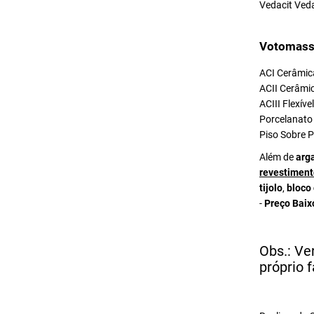
Vedacit Ved
Votomass
ACI Cerâmica
ACII Cerâmic
ACIII Flexív
Porcelanato 
Piso Sobre P
Além de
arg
revestiment
tijolo
,
bloco
-
Preço Baix
Obs.: Ve
próprio f