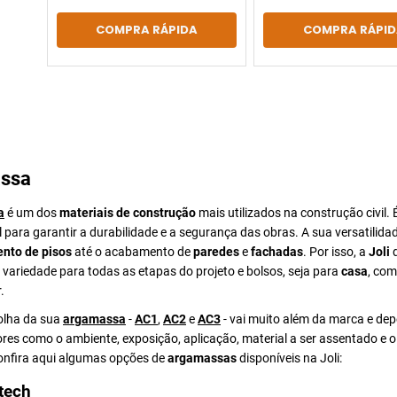
COMPRA RÁPIDA
COMPRA RÁPID
ssa
a
é um dos
materiais de construção
mais utilizados na construção civil. 
para garantir a durabilidade e a segurança das obras. A sua versatilida
nto de pisos
até o acabamento de
paredes
e
fachadas
. Por isso, a
Joli
d
ariedade para todas as etapas do projeto e bolsos, seja para
casa
, com
.
colha da sua
argamassa
-
AC1
,
AC2
e
AC3
- vai muito além da marca e de
ores como o ambiente, exposição, aplicação, material a ser assentado e 
Confira aqui algumas opções de
argamassas
disponíveis na Joli:
tech