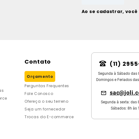
Ao se cadastrar, voc
Contato
(11) 295
Segunda à Sábado das 
Orçamento
Domingos e Feriados das
Perguntas Frequentes
as
sac@joli.
Fale Conosco
rce
Ofereça o seu terreno
Segunda à sexta: das 
Sábados: 8h às 
Seja um fornecedor
Trocas do E-commerce