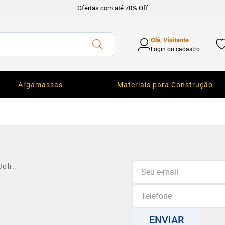
Ofertas com até 70% Off
Olá, Visitante
Login ou cadastro
Argamassas
Materiais para Construção
oli.
ENVIAR