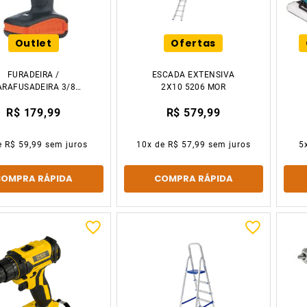
Outlet
Ofertas
FURADEIRA /
ESCADA EXTENSIVA
ARAFUSADEIRA 3/8
2X10 5206 MOR
V COM ACESSÓRIOS
R$ 179,99
R$ 579,99
BIVOLT LD12S-BR
BLACK&DECKER
e
R$ 59,99
sem juros
10
x de
R$ 57,99
sem juros
5
COMPRA RÁPIDA
COMPRA RÁPIDA