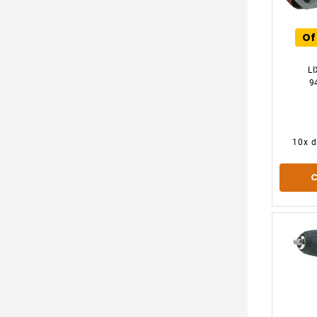
Teste
Pá e Cavadeira
Irwin
Parafusadeira e Furadeira
Picareta e Foice
Of
Ferraplus
Serra Circular
Riscador e Cortador
Uniao mundial
L
Serra Copo
Serra e Serrote
9
Vonder
Pé de Cabra
Fixtil
Black&decker
10
x 