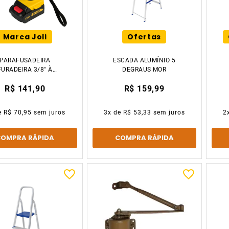
Marca Joli
Ofertas
PARAFUSADEIRA
ESCADA ALUMÍNIO 5
FURADEIRA 3/8" À
DEGRAUS MOR
ATERIA 12V BIVOLT
R$ 141,90
R$ 159,99
FERRAPLUS
e
R$ 70,95
sem juros
3
x de
R$ 53,33
sem juros
2
COMPRA RÁPIDA
COMPRA RÁPIDA