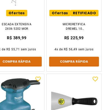
Ofertas
Ofertas
RETIFICADO
ESCADA EXTENSIVA
MICRORETIFICA
2X06 5202 MOR
DREMEL 10
ACESSORIOS 127V
R$ 389,99
R$ 225,99
BOSCH
x de
R$ 55,71
sem juros
4
x de
R$ 56,49
sem juros
COMPRA RÁPIDA
COMPRA RÁPIDA