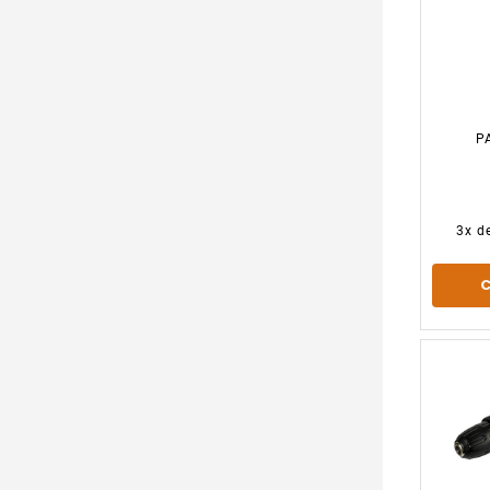
P
12
3
x d