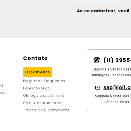
Ao se cadastrar, voc
Contato
(11) 295
Segunda à Sábado das 
Orçamento
Domingos e Feriados das
Perguntas Frequentes
as
sac@joli.
Fale Conosco
rce
Ofereça o seu terreno
Segunda à sexta: das 
Sábados: 8h às 
Seja um fornecedor
Trocas do E-commerce