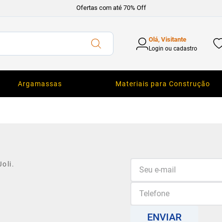
Ofertas com até 70% Off
Olá, Visitante
Login ou cadastro
Argamassas
Materiais para Construção
oli.
ENVIAR