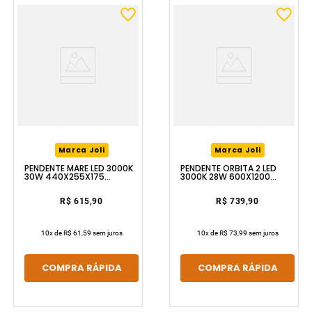
Marca Joli
Marca Joli
PENDENTE MARÉ LED 3000K
PENDENTE ÓRBITA 2 LED
30W 440X255X175
3000K 28W 600X1200
DOURADO LUZIC
DOURADO LUZIC
R$ 615,90
R$ 739,90
10
x de
R$ 61,59
sem juros
10
x de
R$ 73,99
sem juros
COMPRA RÁPIDA
COMPRA RÁPIDA