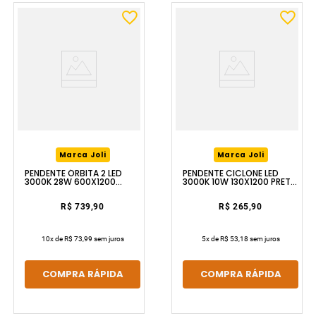
Marca Joli
Marca Joli
PENDENTE ÓRBITA 2 LED
PENDENTE CICLONE LED
3000K 28W 600X1200
3000K 10W 130X1200 PRETO
PRETO LUZIC
LUZIC
R$ 739,90
R$ 265,90
10
x de
R$ 73,99
sem juros
5
x de
R$ 53,18
sem juros
COMPRA RÁPIDA
COMPRA RÁPIDA