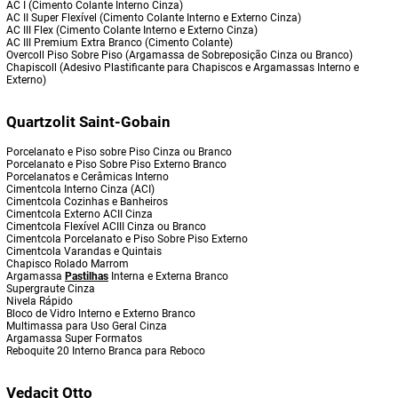
AC I (Cimento Colante Interno Cinza)
AC II Super Flexível (Cimento Colante Interno e Externo Cinza)
AC III Flex (Cimento Colante Interno e Externo Cinza)
AC III Premium Extra Branco (Cimento Colante)
Overcoll Piso Sobre Piso (Argamassa de Sobreposição Cinza ou Branco)
Chapiscoll (Adesivo Plastificante para Chapiscos e Argamassas Interno e
Externo)
Quartzolit Saint-Gobain
Porcelanato e Piso sobre Piso Cinza ou Branco
Porcelanato e Piso Sobre Piso Externo Branco
Porcelanatos e Cerâmicas Interno
Cimentcola Interno Cinza (ACI)
Cimentcola Cozinhas e Banheiros
Cimentcola Externo ACII Cinza
Cimentcola Flexível ACIII Cinza ou Branco
Cimentcola Porcelanato e Piso Sobre Piso Externo
Cimentcola Varandas e Quintais
Chapisco Rolado Marrom
Argamassa
Pastilhas
Interna e Externa Branco
Supergraute Cinza
Nivela Rápido
Bloco de Vidro Interno e Externo Branco
Multimassa para Uso Geral Cinza
Argamassa Super Formatos
Reboquite 20 Interno Branca para Reboco
Vedacit Otto