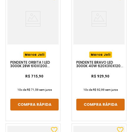
Marca Joli
Marca Joli
PENDENTE ÓRBITA 1 LED
PENDENTE BRAVO LED
3000K 28W 610X1200
3000K 40W 620X310X1200
DOURADO LUZIC
DOURADO LUZIC
R$ 715,90
R$ 929,90
10
x de
R$ 71,59
sem juros
10
x de
R$ 92,99
sem juros
COMPRA RÁPIDA
COMPRA RÁPIDA