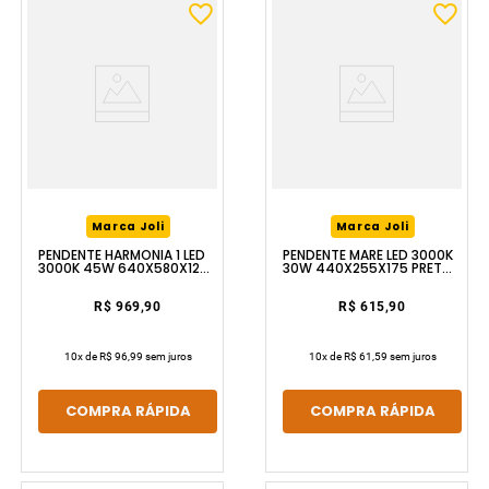
Marca Joli
Marca Joli
PENDENTE HARMONIA 1 LED
PENDENTE MARÉ LED 3000K
3000K 45W 640X580X120
30W 440X255X175 PRETO
DOURADO LUZIC
LUZIC
R$ 969,90
R$ 615,90
10
x de
R$ 96,99
sem juros
10
x de
R$ 61,59
sem juros
COMPRA RÁPIDA
COMPRA RÁPIDA