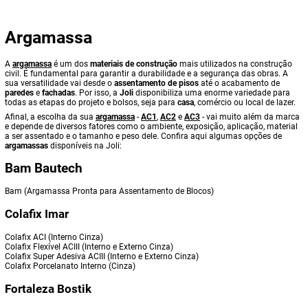
Argamassa
A
argamassa
é um dos
materiais de construção
mais utilizados na construção
civil. É fundamental para garantir a durabilidade e a segurança das obras. A
sua versatilidade vai desde o
assentamento de pisos
até o acabamento de
paredes
e
fachadas
. Por isso, a
Joli
disponibiliza uma enorme variedade para
todas as etapas do projeto e bolsos, seja para
casa
, comércio ou local de lazer.
Afinal, a escolha da sua
argamassa
-
AC1
,
AC2
e
AC3
- vai muito além da marca
e depende de diversos fatores como o ambiente, exposição, aplicação, material
a ser assentado e o tamanho e peso dele. Confira aqui algumas opções de
argamassas
disponíveis na Joli:
Bam Bautech
Bam (Argamassa Pronta para Assentamento de Blocos)
Colafix Imar
Colafix ACI (Interno Cinza)
Colafix Flexível ACIII (Interno e Externo Cinza)
Colafix Super Adesiva ACIII (Interno e Externo Cinza)
Colafix Porcelanato Interno (Cinza)
Fortaleza Bostik