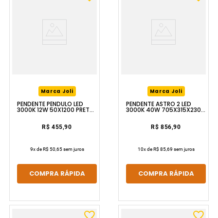
Marca Joli
Marca Joli
PENDENTE PÊNDULO LED
PENDENTE ASTRO 2 LED
3000K 12W 50X1200 PRETO
3000K 40W 705X315X230
LUZIC
PRETO LUZIC
R$ 455,90
R$ 856,90
9
x de
R$ 50,65
sem juros
10
x de
R$ 85,69
sem juros
COMPRA RÁPIDA
COMPRA RÁPIDA