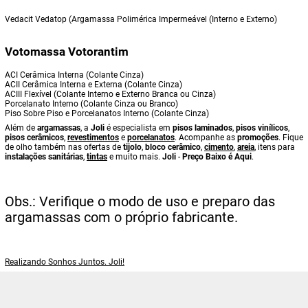
Vedacit Vedatop (Argamassa Polimérica Impermeável (Interno e Externo)
Votomassa Votorantim
ACI Cerâmica Interna (Colante Cinza)
ACII Cerâmica Interna e Externa (Colante Cinza)
ACIII Flexível (Colante Interno e Externo Branca ou Cinza)
Porcelanato Interno (Colante Cinza ou Branco)
Piso Sobre Piso e Porcelanatos Interno (Colante Cinza)
Além de
argamassas
, a
Joli
é especialista em
pisos laminados
,
pisos vinílicos
,
pisos cerâmicos
,
revestimentos
e
porcelanatos
. Acompanhe as
promoções
. Fique
de olho também nas ofertas de
tijolo
,
bloco cerâmico
,
cimento
,
areia
, itens para
instalações sanitárias
,
tintas
e muito mais.
Joli
-
Preço Baixo é Aqui
.
Obs.: Verifique o modo de uso e preparo das
argamassas com o próprio fabricante.
Realizando Sonhos Juntos. Joli!