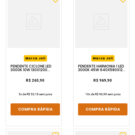
Marca Joli
Marca Joli
PENDENTE CICLONE LED
PENDENTE HARMONIA 1 LED
3000K 10W 130X1200
3000K 45W 640X580X1200
DOURADO LUZIC
PRETO LUZIC
R$ 265,90
R$ 969,90
5
x de
R$ 53,18
sem juros
10
x de
R$ 96,99
sem juros
COMPRA RÁPIDA
COMPRA RÁPIDA