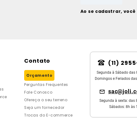
Ao se cadastrar, voc
Contato
(11) 295
Segunda à Sábado das 
Orçamento
Domingos e Feriados das
Perguntas Frequentes
as
sac@joli.
Fale Conosco
rce
Ofereça o seu terreno
Segunda à sexta: das 
Sábados: 8h às 
Seja um fornecedor
Trocas do E-commerce