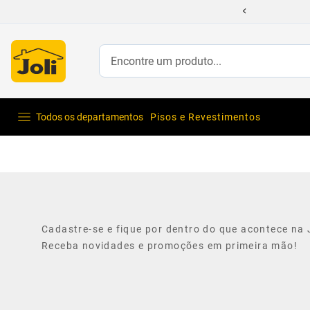
 com até 70% Off
Encontre um produto...
Todos os departamentos
Pisos e Revestimentos
Cadastre-se e fique por dentro do que acontece na J
Receba novidades e promoções em primeira mão!