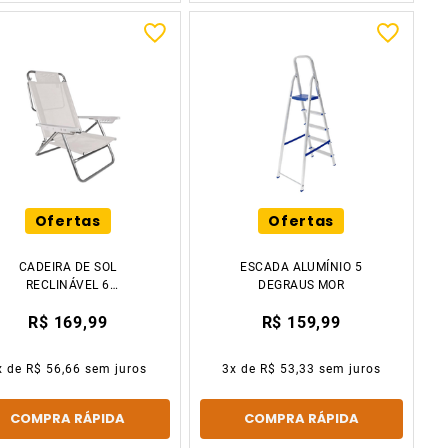
Ofertas
Ofertas
CADEIRA DE SOL
ESCADA ALUMÍNIO 5
RECLINÁVEL 6
DEGRAUS MOR
POSIÇÕES BRANCA
R$ 169,99
R$ 159,99
2107 MOR
x de
R$ 56,66
sem juros
3
x de
R$ 53,33
sem juros
COMPRA RÁPIDA
COMPRA RÁPIDA