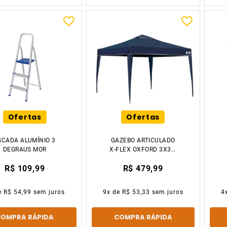
Ofertas
Ofertas
SCADA ALUMÍNIO 3
GAZEBO ARTICULADO
DEGRAUS MOR
X-FLEX OXFORD 3X3M
AZUL 3531 MOR
R$ 109,99
R$ 479,99
e
R$ 54,99
sem juros
9
x de
R$ 53,33
sem juros
4
COMPRA RÁPIDA
COMPRA RÁPIDA