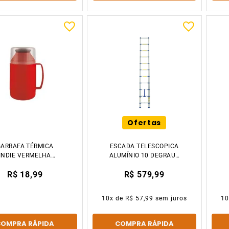
Ofertas
GARRAFA TÉRMICA
ESCADA TELESCOPICA
INDIE VERMELHA
ALUMÍNIO 10 DEGRAUS
500ML MOR
5121 MOR
R$ 18,99
R$ 579,99
10
x de
R$ 57,99
sem juros
1
COMPRA RÁPIDA
COMPRA RÁPIDA