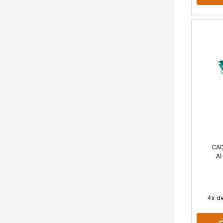
CAD
A
4
x d