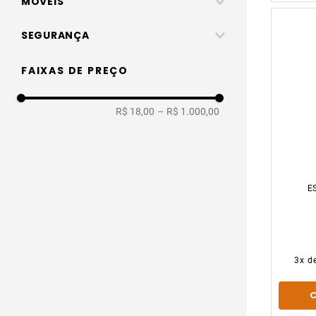
MÓVEIS
Lixeiras inox
Extensiva
Churrasqueiras
Sapateira
SEGURANÇA
Lanterna
Multifucional
Inflaveis e boias
Telescopica
Lanterna
FAIXAS DE PREÇO
Espreguiçadeira
R$ 18,00
–
R$ 1.000,00
E
3
x d