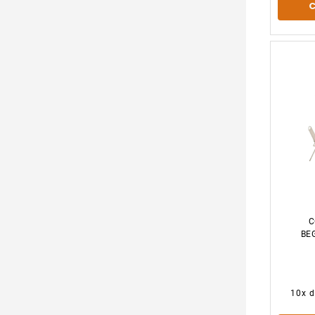
C
BE
10
x 