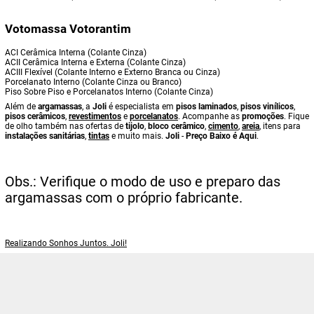
Votomassa Votorantim
ACI Cerâmica Interna (Colante Cinza)
ACII Cerâmica Interna e Externa (Colante Cinza)
ACIII Flexível (Colante Interno e Externo Branca ou Cinza)
Porcelanato Interno (Colante Cinza ou Branco)
Piso Sobre Piso e Porcelanatos Interno (Colante Cinza)
Além de
argamassas
, a
Joli
é especialista em
pisos laminados
,
pisos vinílicos
,
pisos cerâmicos
,
revestimentos
e
porcelanatos
. Acompanhe as
promoções
. Fique
de olho também nas ofertas de
tijolo
,
bloco cerâmico
,
cimento
,
areia
, itens para
instalações sanitárias
,
tintas
e muito mais.
Joli
-
Preço Baixo é Aqui
.
Obs.: Verifique o modo de uso e preparo das
argamassas com o próprio fabricante.
Realizando Sonhos Juntos. Joli!