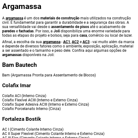
Argamassa
A
argamassa
é um dos
materiais de construção
mais utilizados na construção
civil. É fundamental para garantir a durabilidade e a segurança das obras. A
sua versatilidade vai desde o
assentamento de pisos
até o acabamento de
paredes
e
fachadas
. Por isso, a
Joli
disponibiliza uma enorme variedade para
todas as etapas do projeto e bolsos, seja para
casa
, comércio ou local de lazer.
Afinal, a escolha da sua
argamassa
-
AC1
,
AC2
e
AC3
- vai muito além da marca
e depende de diversos fatores como o ambiente, exposição, aplicação, material
a ser assentado e o tamanho e peso dele. Confira aqui algumas opções de
argamassas
disponíveis na Joli:
Bam Bautech
Bam (Argamassa Pronta para Assentamento de Blocos)
Colafix Imar
Colafix ACI (Interno Cinza)
Colafix Flexível ACIII (Interno e Externo Cinza)
Colafix Super Adesiva ACIII (Interno e Externo Cinza)
Colafix Porcelanato Interno (Cinza)
Fortaleza Bostik
AC I (Cimento Colante Interno Cinza)
AC II Super Flexível (Cimento Colante Interno e Externo Cinza)