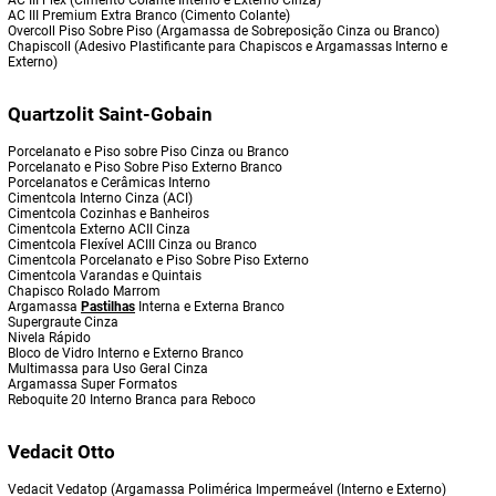
AC III Flex (Cimento Colante Interno e Externo Cinza)
AC III Premium Extra Branco (Cimento Colante)
Overcoll Piso Sobre Piso (Argamassa de Sobreposição Cinza ou Branco)
Chapiscoll (Adesivo Plastificante para Chapiscos e Argamassas Interno e
Externo)
Quartzolit Saint-Gobain
Porcelanato e Piso sobre Piso Cinza ou Branco
Porcelanato e Piso Sobre Piso Externo Branco
Porcelanatos e Cerâmicas Interno
Cimentcola Interno Cinza (ACI)
Cimentcola Cozinhas e Banheiros
Cimentcola Externo ACII Cinza
Cimentcola Flexível ACIII Cinza ou Branco
Cimentcola Porcelanato e Piso Sobre Piso Externo
Cimentcola Varandas e Quintais
Chapisco Rolado Marrom
Argamassa
Pastilhas
Interna e Externa Branco
Supergraute Cinza
Nivela Rápido
Bloco de Vidro Interno e Externo Branco
Multimassa para Uso Geral Cinza
Argamassa Super Formatos
Reboquite 20 Interno Branca para Reboco
Vedacit Otto
Vedacit Vedatop (Argamassa Polimérica Impermeável (Interno e Externo)