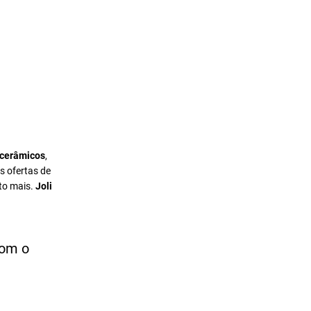
 cerâmicos
,
s ofertas de
to mais.
Joli
com o