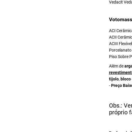
Vedacit Ved
Votomass
ACI Cerâmica
ACII Cerâmic
ACIII Flexív
Porcelanato 
Piso Sobre P
Além de
arg
revestiment
tijolo
,
bloco
-
Preço Baix
Obs.: Ve
próprio f