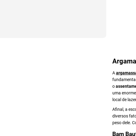
Argama
A
argamass
fundamental 
o
assentame
uma enorme v
local de lazer
Afinal, a es
diversos fat
peso dele. 
Bam Bau