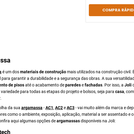
COMPRA RÁPID
ssa
a
é um dos
materiais de construção
mais utilizados na construção civil. 
para garantir a durabilidade e a segurança das obras. A sua versatilida
nto de pisos
até o acabamento de
paredes
e
fachadas
. Por isso, a
Joli
d
ariedade para todas as etapas do projeto e bolsos, seja para
casa
, com
.
colha da sua
argamassa
-
AC1
,
AC2
e
AC3
- vai muito além da marca e de
ores como o ambiente, exposição, aplicação, material a ser assentado e 
Confira aqui algumas opções de
argamassas
disponíveis na Joli:
tech