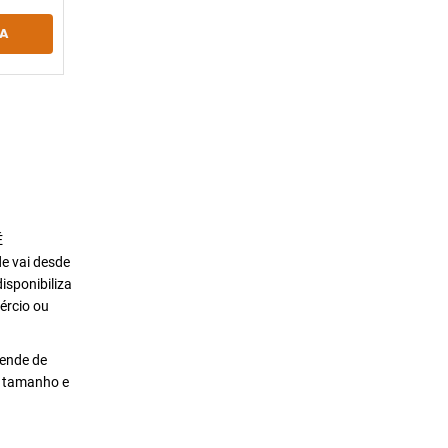
A
É
de vai desde
isponibiliza
ércio ou
pende de
o tamanho e