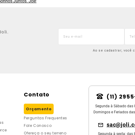
onhos Juntos. Joli!
oli.
Ao se cadastrar, você
Contato
(11) 295
Segunda à Sábado das 
Orçamento
Domingos e Feriados das
Perguntas Frequentes
as
sac@joli.
Fale Conosco
rce
Ofereça o seu terreno
Segunda à sexta: das 