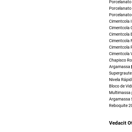
Porcelanato 
Porcelanato 
Porcelanato
Cimentcola I
Cimentcola 
Cimentcola E
Cimentcola F
Cimentcola P
Cimentcola 
Chapisco R
Argamassa
Supergraute
Nivela Rápi
Bloco de Vid
Multimassa 
Argamassa 
Reboquite 2
Vedacit O