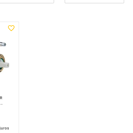
R
O
IRO
juros