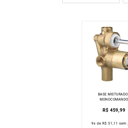
BASE MISTURADO
MONOCOMAND
BANHEIRA/CHUVE
R$ 459,99
1/2 DOCOL
9
x de
R$ 51,11
sem 