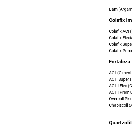
Bam (Argama
Colafix Im
Colafix ACI 
Colafix Flexí
Colafix Supe
Colafix Porc
Fortaleza
AC I (Ciment
AC II Super 
AC III Flex 
AC III Premi
Overcoll Pi
Chapiscoll (
Quartzoli