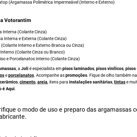
atop (Argamassa Polimérica Impermeável (Interno e Externo)
a Votorantim
 Interna (Colante Cinza)
a Interna e Externa (Colante Cinza)
el (Colante Interno e Externo Branca ou Cinza)
Interno (Colante Cinza ou Branco)
iso e Porcelanatos Interno (Colante Cinza)
amassas
, a
Joli
é especialista em
pisos laminados
,
pisos vinílicos
,
pisos
os
e
porcelanatos
. Acompanhe as
promoções
. Fique de olho também na
 cerâmico
,
cimento
,
areia
, itens para
instalações sanitárias
,
tintas
e mui
o é Aqui
.
rifique o modo de uso e preparo das argamassas 
abricante.