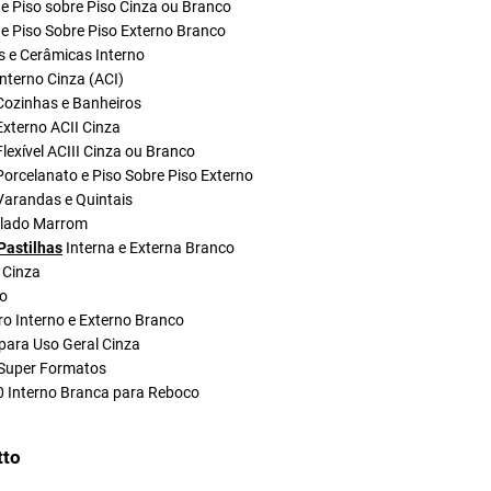
e Piso sobre Piso Cinza ou Branco
e Piso Sobre Piso Externo Branco
s e Cerâmicas Interno
nterno Cinza (ACI)
Cozinhas e Banheiros
xterno ACII Cinza
lexível ACIII Cinza ou Branco
orcelanato e Piso Sobre Piso Externo
Varandas e Quintais
olado Marrom
Pastilhas
Interna e Externa Branco
 Cinza
do
ro Interno e Externo Branco
para Uso Geral Cinza
Super Formatos
0 Interno Branca para Reboco
tto