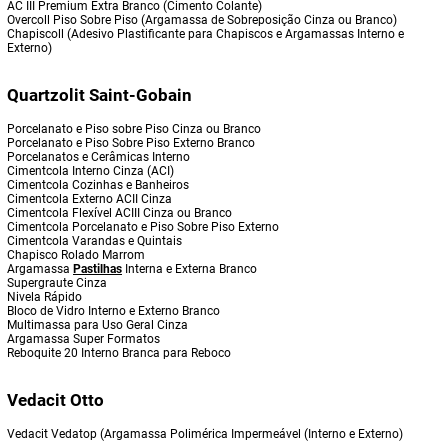
AC III Premium Extra Branco (Cimento Colante)
Overcoll Piso Sobre Piso (Argamassa de Sobreposição Cinza ou Branco)
Chapiscoll (Adesivo Plastificante para Chapiscos e Argamassas Interno e
Externo)
Quartzolit Saint-Gobain
Porcelanato e Piso sobre Piso Cinza ou Branco
Porcelanato e Piso Sobre Piso Externo Branco
Porcelanatos e Cerâmicas Interno
Cimentcola Interno Cinza (ACI)
Cimentcola Cozinhas e Banheiros
Cimentcola Externo ACII Cinza
Cimentcola Flexível ACIII Cinza ou Branco
Cimentcola Porcelanato e Piso Sobre Piso Externo
Cimentcola Varandas e Quintais
Chapisco Rolado Marrom
Argamassa
Pastilhas
Interna e Externa Branco
Supergraute Cinza
Nivela Rápido
Bloco de Vidro Interno e Externo Branco
Multimassa para Uso Geral Cinza
Argamassa Super Formatos
Reboquite 20 Interno Branca para Reboco
Vedacit Otto
Vedacit Vedatop (Argamassa Polimérica Impermeável (Interno e Externo)