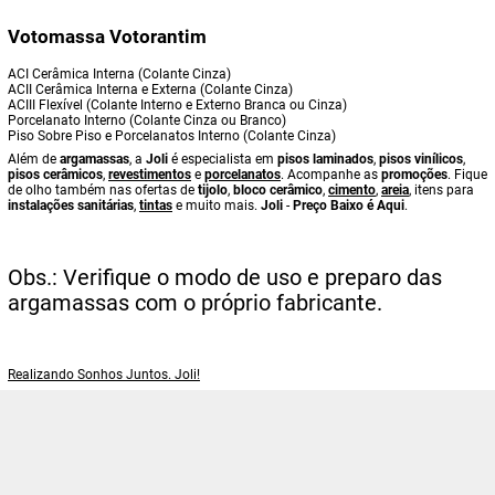
Votomassa Votorantim
ACI Cerâmica Interna (Colante Cinza)
ACII Cerâmica Interna e Externa (Colante Cinza)
ACIII Flexível (Colante Interno e Externo Branca ou Cinza)
Porcelanato Interno (Colante Cinza ou Branco)
Piso Sobre Piso e Porcelanatos Interno (Colante Cinza)
Além de
argamassas
, a
Joli
é especialista em
pisos laminados
,
pisos vinílicos
,
pisos cerâmicos
,
revestimentos
e
porcelanatos
. Acompanhe as
promoções
. Fique
de olho também nas ofertas de
tijolo
,
bloco cerâmico
,
cimento
,
areia
, itens para
instalações sanitárias
,
tintas
e muito mais.
Joli
-
Preço Baixo é Aqui
.
Obs.: Verifique o modo de uso e preparo das
argamassas com o próprio fabricante.
Realizando Sonhos Juntos. Joli!