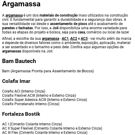
Argamassa
A
argamassa
é um dos
materiais de construção
mais utilizados na construção
civil. É fundamental para garantir a durabilidade e a segurança das obras. A
sua versatilidade vai desde o
assentamento de pisos
até o acabamento de
paredes
e
fachadas
. Por isso, a
Joli
disponibiliza uma enorme variedade para
todas as etapas do projeto e bolsos, seja para
casa
, comércio ou local de lazer.
Afinal, a escolha da sua
argamassa
-
AC1
,
AC2
e
AC3
- vai muito além da marca
e depende de diversos fatores como o ambiente, exposição, aplicação, material
a ser assentado e o tamanho e peso dele. Confira aqui algumas opções de
argamassas
disponíveis na Joli:
Bam Bautech
Bam (Argamassa Pronta para Assentamento de Blocos)
Colafix Imar
Colafix ACI (Interno Cinza)
Colafix Flexível ACIII (Interno e Externo Cinza)
Colafix Super Adesiva ACIII (Interno e Externo Cinza)
Colafix Porcelanato Interno (Cinza)
Fortaleza Bostik
AC I (Cimento Colante Interno Cinza)
AC II Super Flexível (Cimento Colante Interno e Externo Cinza)
AC III Flex (Cimento Colante Interno e Externo Cinza)