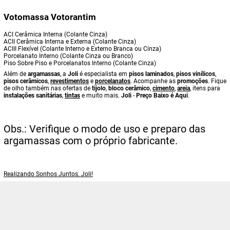
Votomassa Votorantim
ACI Cerâmica Interna (Colante Cinza)
ACII Cerâmica Interna e Externa (Colante Cinza)
ACIII Flexível (Colante Interno e Externo Branca ou Cinza)
Porcelanato Interno (Colante Cinza ou Branco)
Piso Sobre Piso e Porcelanatos Interno (Colante Cinza)
Além de
argamassas
, a
Joli
é especialista em
pisos laminados
,
pisos vinílicos
,
pisos cerâmicos
,
revestimentos
e
porcelanatos
. Acompanhe as
promoções
. Fique
de olho também nas ofertas de
tijolo
,
bloco cerâmico
,
cimento
,
areia
, itens para
instalações sanitárias
,
tintas
e muito mais.
Joli
-
Preço Baixo é Aqui
.
Obs.: Verifique o modo de uso e preparo das
argamassas com o próprio fabricante.
Realizando Sonhos Juntos. Joli!