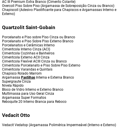
AC III Premium Extra Branco (Cimento Colante)
Overcoll Piso Sobre Piso (Argamassa de Sobreposição Cinza ou Branco)
Chapiscoll (Adesivo Plastificante para Chapiscos e Argamassas Interno e
Externo)
Quartzolit Saint-Gobain
Porcelanato e Piso sobre Piso Cinza ou Branco
Porcelanato e Piso Sobre Piso Externo Branco
Porcelanatos e Cerâmicas Interno
Cimentcola Interno Cinza (ACI)
Cimentcola Cozinhas e Banheiros
Cimentcola Externo ACII Cinza
Cimentcola Flexível ACIII Cinza ou Branco
Cimentcola Porcelanato e Piso Sobre Piso Externo
Cimentcola Varandas e Quintais
Chapisco Rolado Marrom
Argamassa
Pastilhas
Interna e Externa Branco
Supergraute Cinza
Nivela Rápido
Bloco de Vidro Interno e Externo Branco
Multimassa para Uso Geral Cinza
Argamassa Super Formatos
Reboquite 20 Interno Branca para Reboco
Vedacit Otto
Vedacit Vedatop (Argamassa Polimérica Impermeável (Interno e Externo)