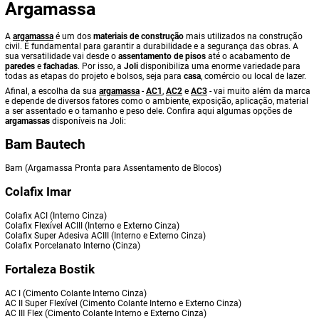
Argamassa
A
argamassa
é um dos
materiais de construção
mais utilizados na construção
civil. É fundamental para garantir a durabilidade e a segurança das obras. A
sua versatilidade vai desde o
assentamento de pisos
até o acabamento de
paredes
e
fachadas
. Por isso, a
Joli
disponibiliza uma enorme variedade para
todas as etapas do projeto e bolsos, seja para
casa
, comércio ou local de lazer.
Afinal, a escolha da sua
argamassa
-
AC1
,
AC2
e
AC3
- vai muito além da marca
e depende de diversos fatores como o ambiente, exposição, aplicação, material
a ser assentado e o tamanho e peso dele. Confira aqui algumas opções de
argamassas
disponíveis na Joli:
Bam Bautech
Bam (Argamassa Pronta para Assentamento de Blocos)
Colafix Imar
Colafix ACI (Interno Cinza)
Colafix Flexível ACIII (Interno e Externo Cinza)
Colafix Super Adesiva ACIII (Interno e Externo Cinza)
Colafix Porcelanato Interno (Cinza)
Fortaleza Bostik
AC I (Cimento Colante Interno Cinza)
AC II Super Flexível (Cimento Colante Interno e Externo Cinza)
AC III Flex (Cimento Colante Interno e Externo Cinza)