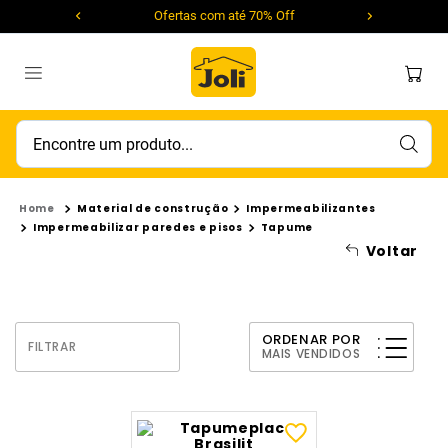
Ofertas com até 70% Off
Encontre um produto...
Material de construção
Impermeabilizantes
Impermeabilizar paredes e pisos
Tapume
Voltar
ORDENAR POR
FILTRAR
MAIS VENDIDOS