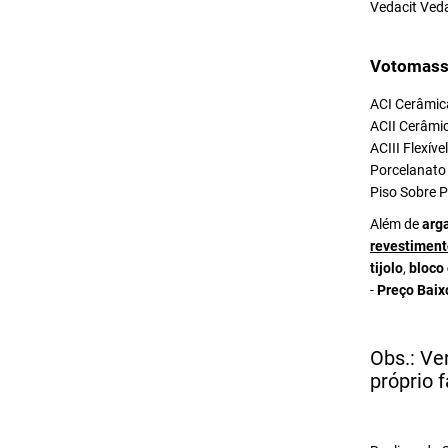
Vedacit Ved
Votomass
ACI Cerâmica
ACII Cerâmic
ACIII Flexív
Porcelanato 
Piso Sobre P
Além de
arg
revestiment
tijolo
,
bloco
-
Preço Baix
Obs.: Ve
próprio f