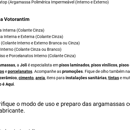
atop (Argamassa Polimérica Impermeável (Interno e Externo)
a Votorantim
 Interna (Colante Cinza)
a Interna e Externa (Colante Cinza)
el (Colante Interno e Externo Branca ou Cinza)
Interno (Colante Cinza ou Branco)
iso e Porcelanatos Interno (Colante Cinza)
amassas
, a
Joli
é especialista em
pisos laminados
,
pisos vinílicos
,
pisos
os
e
porcelanatos
. Acompanhe as
promoções
. Fique de olho também na
 cerâmico
,
cimento
,
areia
, itens para
instalações sanitárias
,
tintas
e mui
o é Aqui
.
rifique o modo de uso e preparo das argamassas 
abricante.