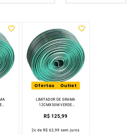
Ofertas
Outlet
AMA
LIMITADOR DE GRAMA
E
12CMX50M VERDE
ROMA
R$ 125,99
2
x de
R$ 62,99
sem juros