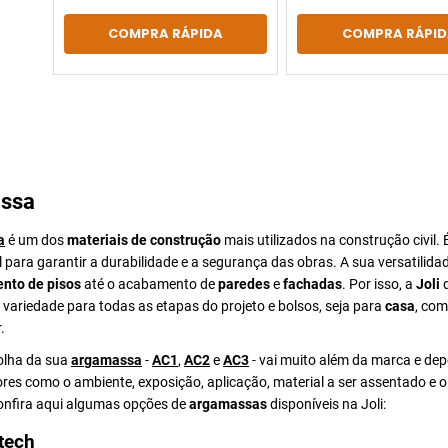
COMPRA RÁPIDA
COMPRA RÁPID
ssa
a
é um dos
materiais de construção
mais utilizados na construção civil. 
para garantir a durabilidade e a segurança das obras. A sua versatilida
nto de pisos
até o acabamento de
paredes
e
fachadas
. Por isso, a
Joli
d
ariedade para todas as etapas do projeto e bolsos, seja para
casa
, com
.
colha da sua
argamassa
-
AC1
,
AC2
e
AC3
- vai muito além da marca e de
ores como o ambiente, exposição, aplicação, material a ser assentado e 
Confira aqui algumas opções de
argamassas
disponíveis na Joli:
tech