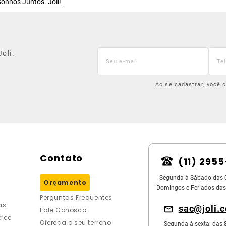
onhos Juntos. Joli!
oli.
Ao se cadastrar, você
Contato
(11) 295
Segunda à Sábado das 
Orçamento
Domingos e Feriados das
Perguntas Frequentes
as
sac@joli.
Fale Conosco
rce
Ofereça o seu terreno
Segunda à sexta: das 