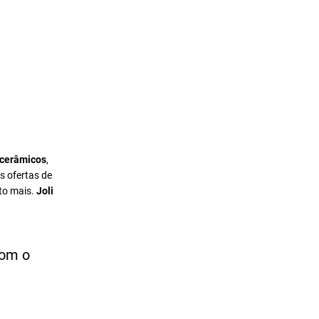
 cerâmicos
,
s ofertas de
to mais.
Joli
com o