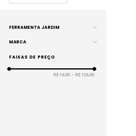
FERRAMENTA JARDIM
Limitador
MARCA
Roma fora de linha
FAIXAS DE PREÇO
R$ 16,00
–
R$ 126,00