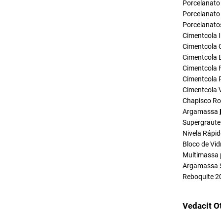
Porcelanato 
Porcelanato 
Porcelanato
Cimentcola I
Cimentcola 
Cimentcola E
Cimentcola F
Cimentcola P
Cimentcola 
Chapisco R
Argamassa
Supergraute
Nivela Rápi
Bloco de Vid
Multimassa 
Argamassa 
Reboquite 2
Vedacit O