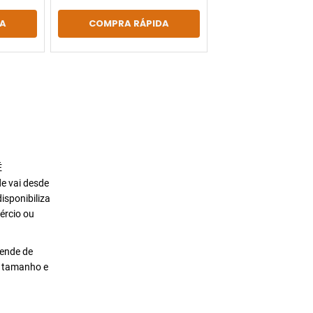
A
COMPRA RÁPIDA
É
de vai desde
isponibiliza
ércio ou
pende de
o tamanho e