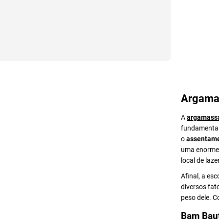
Argama
A
argamass
fundamental 
o
assentame
uma enorme v
local de lazer
Afinal, a es
diversos fat
peso dele. 
Bam Bau