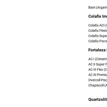
Bam (Argama
Colafix Im
Colafix ACI 
Colafix Flexí
Colafix Supe
Colafix Porc
Fortaleza
AC I (Ciment
AC II Super 
AC III Flex 
AC III Premi
Overcoll Pi
Chapiscoll (
Quartzoli