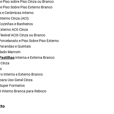
e Piso sobre Piso Cinza ou Branco
e Piso Sobre Piso Externo Branco
s e Cerâmicas Interno
nterno Cinza (ACI)
Cozinhas e Banheiros
xterno ACII Cinza
lexível ACIII Cinza ou Branco
orcelanato e Piso Sobre Piso Externo
Varandas e Quintais
olado Marrom
Pastilhas
Interna e Externa Branco
 Cinza
do
ro Interno e Externo Branco
para Uso Geral Cinza
Super Formatos
0 Interno Branca para Reboco
tto