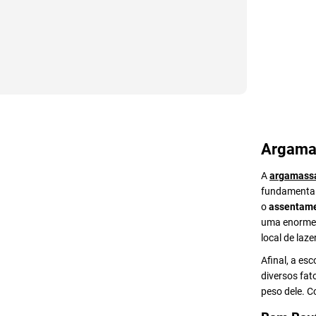
Argama
A
argamass
fundamental 
o
assentame
uma enorme v
local de lazer
Afinal, a es
diversos fat
peso dele. 