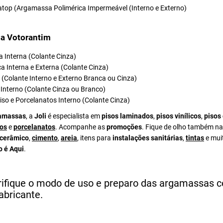
atop (Argamassa Polimérica Impermeável (Interno e Externo)
a Votorantim
 Interna (Colante Cinza)
a Interna e Externa (Colante Cinza)
el (Colante Interno e Externo Branca ou Cinza)
Interno (Colante Cinza ou Branco)
iso e Porcelanatos Interno (Colante Cinza)
amassas
, a
Joli
é especialista em
pisos laminados
,
pisos vinílicos
,
pisos
os
e
porcelanatos
. Acompanhe as
promoções
. Fique de olho também na
 cerâmico
,
cimento
,
areia
, itens para
instalações sanitárias
,
tintas
e mui
o é Aqui
.
rifique o modo de uso e preparo das argamassas 
abricante.