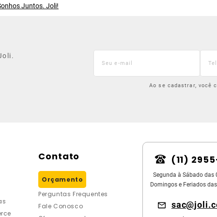
onhos Juntos. Joli!
oli.
Ao se cadastrar, você
Contato
(11) 295
Segunda à Sábado das 
Orçamento
Domingos e Feriados das
Perguntas Frequentes
as
sac@joli.
Fale Conosco
rce