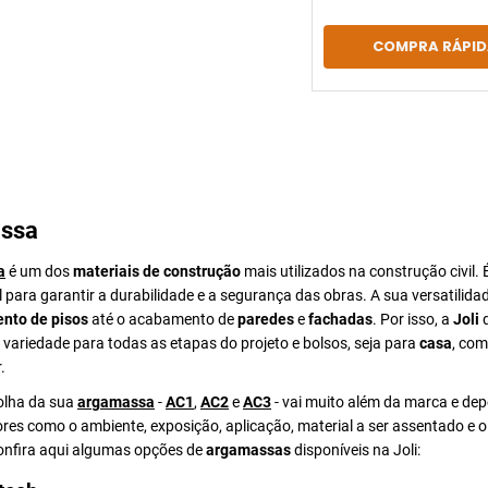
COMPRA RÁPID
ssa
a
é um dos
materiais de construção
mais utilizados na construção civil. 
para garantir a durabilidade e a segurança das obras. A sua versatilida
nto de pisos
até o acabamento de
paredes
e
fachadas
. Por isso, a
Joli
d
ariedade para todas as etapas do projeto e bolsos, seja para
casa
, com
.
colha da sua
argamassa
-
AC1
,
AC2
e
AC3
- vai muito além da marca e de
ores como o ambiente, exposição, aplicação, material a ser assentado e 
Confira aqui algumas opções de
argamassas
disponíveis na Joli: