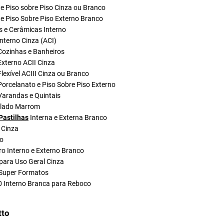
e Piso sobre Piso Cinza ou Branco
e Piso Sobre Piso Externo Branco
s e Cerâmicas Interno
nterno Cinza (ACI)
Cozinhas e Banheiros
xterno ACII Cinza
lexível ACIII Cinza ou Branco
orcelanato e Piso Sobre Piso Externo
Varandas e Quintais
olado Marrom
Pastilhas
Interna e Externa Branco
 Cinza
do
ro Interno e Externo Branco
para Uso Geral Cinza
Super Formatos
0 Interno Branca para Reboco
tto