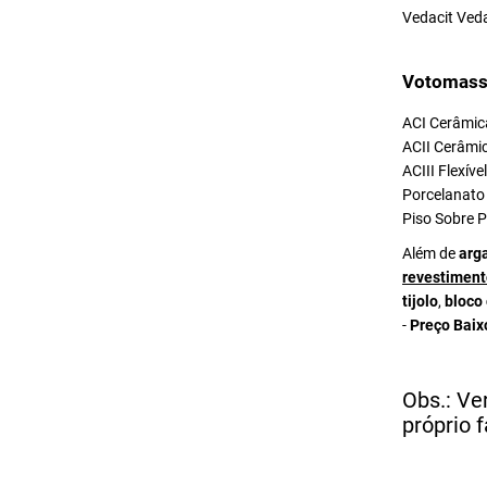
Vedacit Ved
Votomass
ACI Cerâmica
ACII Cerâmic
ACIII Flexív
Porcelanato 
Piso Sobre P
Além de
arg
revestiment
tijolo
,
bloco
-
Preço Baix
Obs.: Ve
próprio f