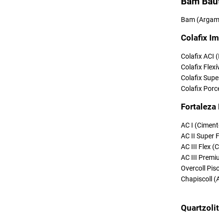
Bam Bau
Bam (Argama
Colafix Im
Colafix ACI 
Colafix Flexí
Colafix Supe
Colafix Porc
Fortaleza
AC I (Ciment
AC II Super 
AC III Flex 
AC III Premi
Overcoll Pi
Chapiscoll (
Quartzoli