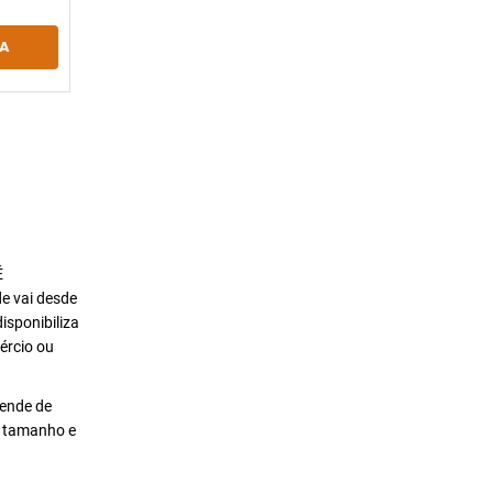
A
É
de vai desde
isponibiliza
ércio ou
pende de
o tamanho e