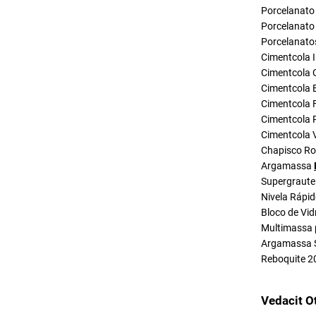
Porcelanato 
Porcelanato 
Porcelanato
Cimentcola I
Cimentcola 
Cimentcola E
Cimentcola F
Cimentcola P
Cimentcola 
Chapisco R
Argamassa
Supergraute
Nivela Rápi
Bloco de Vid
Multimassa 
Argamassa 
Reboquite 2
Vedacit O