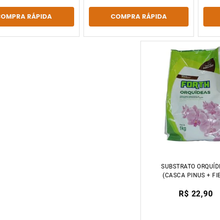
COMPRA RÁPIDA
COMPRA RÁPIDA
SUBSTRATO ORQUÍD
(CASCA PINUS + FI
COCO) 1KG FORT
R$ 22,90
JARDIM