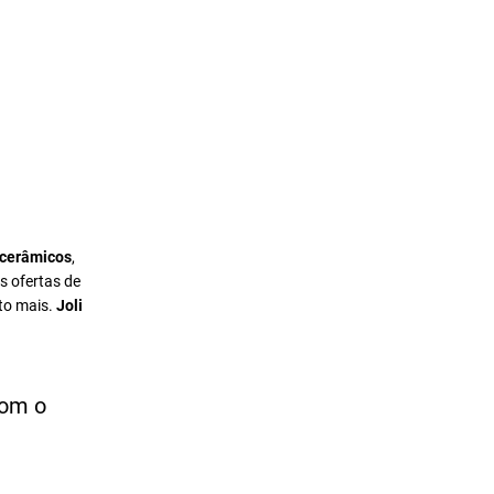
 cerâmicos
,
s ofertas de
to mais.
Joli
com o