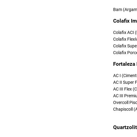
Bam (Argama
Colafix Im
Colafix ACI 
Colafix Flexí
Colafix Supe
Colafix Porc
Fortaleza
AC I (Ciment
AC II Super 
AC III Flex 
AC III Premi
Overcoll Pi
Chapiscoll (
Quartzoli