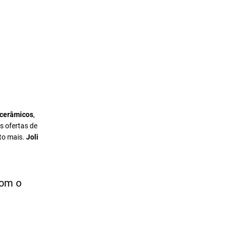
 cerâmicos
,
s ofertas de
to mais.
Joli
com o