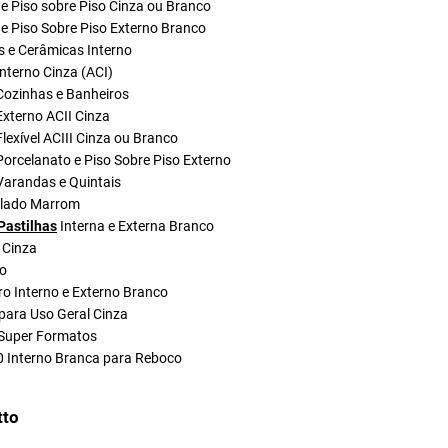
e Piso sobre Piso Cinza ou Branco
e Piso Sobre Piso Externo Branco
s e Cerâmicas Interno
nterno Cinza (ACI)
Cozinhas e Banheiros
xterno ACII Cinza
lexível ACIII Cinza ou Branco
orcelanato e Piso Sobre Piso Externo
Varandas e Quintais
olado Marrom
Pastilhas
Interna e Externa Branco
 Cinza
do
ro Interno e Externo Branco
para Uso Geral Cinza
Super Formatos
0 Interno Branca para Reboco
tto