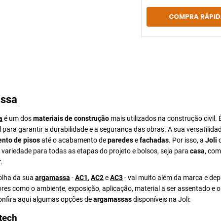
COMPRA RÁPID
ssa
a
é um dos
materiais de construção
mais utilizados na construção civil. 
para garantir a durabilidade e a segurança das obras. A sua versatilida
nto de pisos
até o acabamento de
paredes
e
fachadas
. Por isso, a
Joli
d
ariedade para todas as etapas do projeto e bolsos, seja para
casa
, com
.
colha da sua
argamassa
-
AC1
,
AC2
e
AC3
- vai muito além da marca e de
ores como o ambiente, exposição, aplicação, material a ser assentado e 
Confira aqui algumas opções de
argamassas
disponíveis na Joli:
tech