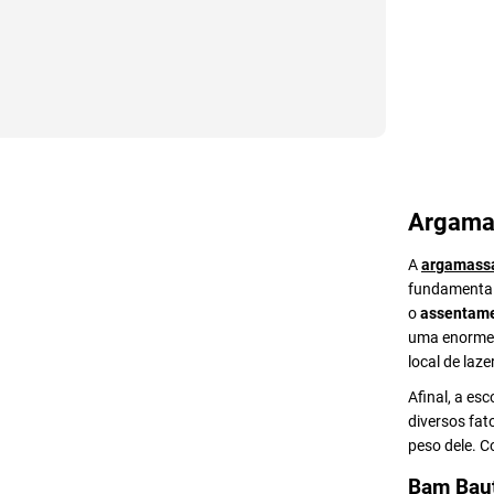
Argama
A
argamass
fundamental 
o
assentame
uma enorme v
local de lazer
Afinal, a es
diversos fat
peso dele. 
Bam Bau