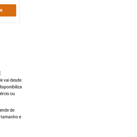
A
É
de vai desde
isponibiliza
ércio ou
pende de
o tamanho e