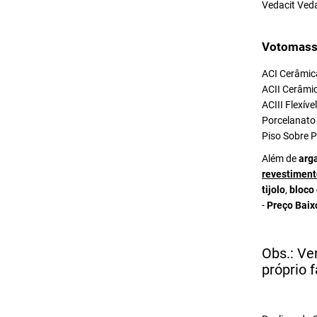
Vedacit Ved
Votomass
ACI Cerâmica
ACII Cerâmic
ACIII Flexív
Porcelanato 
Piso Sobre P
Além de
arg
revestiment
tijolo
,
bloco
-
Preço Baix
Obs.: Ve
próprio f