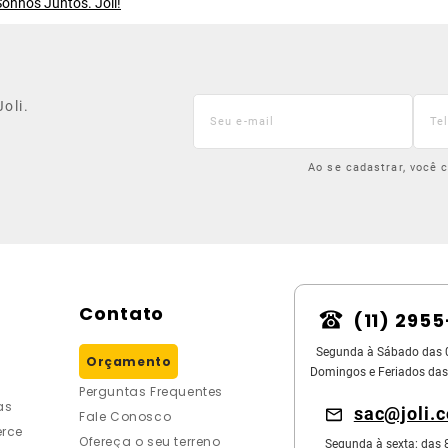
onhos Juntos. Joli!
oli.
Ao se cadastrar, você
Contato
(11) 295
Segunda à Sábado das 
Orçamento
Domingos e Feriados das
Perguntas Frequentes
as
sac@joli.
Fale Conosco
rce
Ofereça o seu terreno
Segunda à sexta: das 