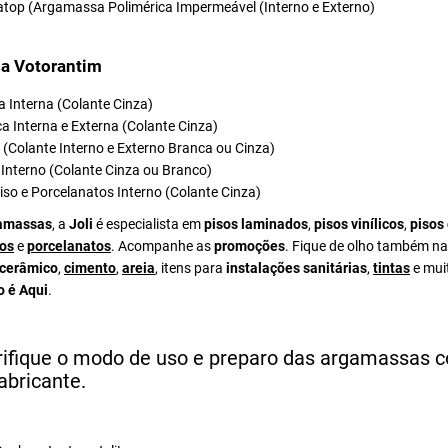
atop (Argamassa Polimérica Impermeável (Interno e Externo)
a Votorantim
 Interna (Colante Cinza)
a Interna e Externa (Colante Cinza)
el (Colante Interno e Externo Branca ou Cinza)
Interno (Colante Cinza ou Branco)
iso e Porcelanatos Interno (Colante Cinza)
amassas
, a
Joli
é especialista em
pisos laminados
,
pisos vinílicos
,
pisos
os
e
porcelanatos
. Acompanhe as
promoções
. Fique de olho também na
 cerâmico
,
cimento
,
areia
, itens para
instalações sanitárias
,
tintas
e mui
o é Aqui
.
rifique o modo de uso e preparo das argamassas 
abricante.