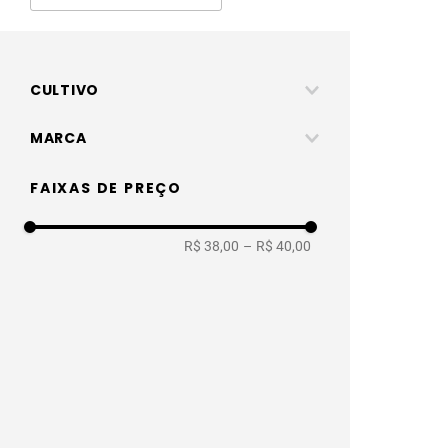
CULTIVO
Controle de Pragas
MARCA
Forth jardim
FAIXAS DE PREÇO
R$ 38,00
–
R$ 40,00