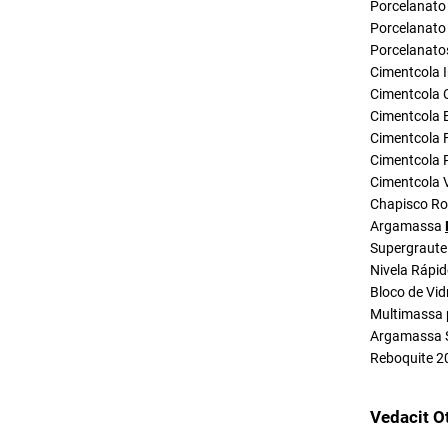
Porcelanato 
Porcelanato 
Porcelanato
Cimentcola I
Cimentcola 
Cimentcola E
Cimentcola F
Cimentcola P
Cimentcola 
Chapisco R
Argamassa
Supergraute
Nivela Rápi
Bloco de Vid
Multimassa 
Argamassa 
Reboquite 2
Vedacit O