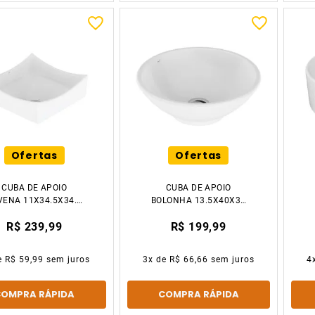
Ofertas
Ofertas
CUBA DE APOIO
CUBA DE APOIO
VENA 11X34.5X34.5
BOLONHA 13.5X40X34
BRANCO JAPI
BRANCO JAPI
R$ 239,99
R$ 199,99
e
R$ 59,99
sem juros
3
x de
R$ 66,66
sem juros
4
COMPRA RÁPIDA
COMPRA RÁPIDA