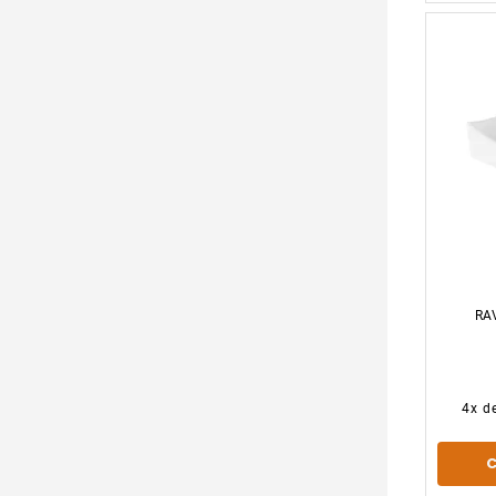
RA
4
x d