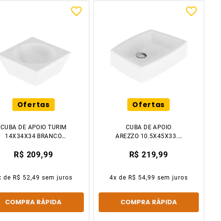
Ofertas
Ofertas
CUBA DE APOIO TURIM
CUBA DE APOIO
14X34X34 BRANCO
AREZZO 10.5X45X33.5
JAPI
BRANCO JAPI
R$ 209,99
R$ 219,99
x de
R$ 52,49
sem juros
4
x de
R$ 54,99
sem juros
COMPRA RÁPIDA
COMPRA RÁPIDA