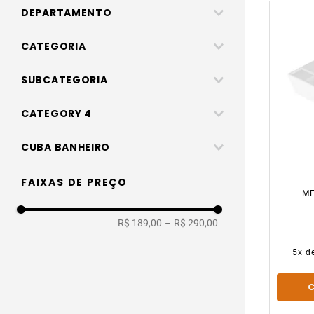
DEPARTAMENTO
Banheiros, cozinhas e áreas de serviço
CATEGORIA
Banheiro
SUBCATEGORIA
Cubas
CATEGORY 4
Cubas de louça
CUBA BANHEIRO
Apoio
FAIXAS DE PREÇO
ME
R$ 189,00
–
R$ 290,00
5
x d