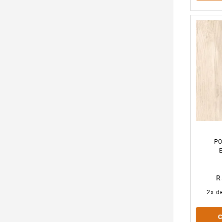
PO
AC
R
2
x d