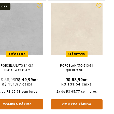
%
OFF
Ofertas
Ofertas
PORCELANATO 81X81
PORCELANATO 61X61
BROADWAY GREY
QUEBEC NUDE
ACETINADO CX2.64M2
ACETINADO CX2.23M2
R$ 58,99
R$ 49,99
R$ 58,99
GAUDI
GAUDI
m²
m²
R$ 131,97
caixa
R$ 131,54
caixa
x de
R$ 65,98
sem juros
2
x de
R$ 65,77
sem juros
COMPRA RÁPIDA
COMPRA RÁPIDA