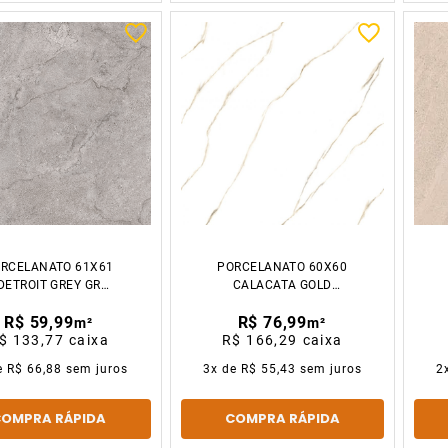
RCELANATO 61X61
PORCELANATO 60X60
DETROIT GREY GR
CALACATA GOLD
CX2.23M2 GAUDI
ENDLESS POLIDO
R$ 59,99
R$ 76,99
CX2.16M2 GAUDI
m²
m²
$ 133,77
caixa
R$ 166,29
caixa
e
R$ 66,88
sem juros
3
x de
R$ 55,43
sem juros
2
COMPRA RÁPIDA
COMPRA RÁPIDA