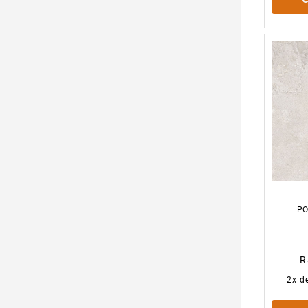
PO
R
2
x d