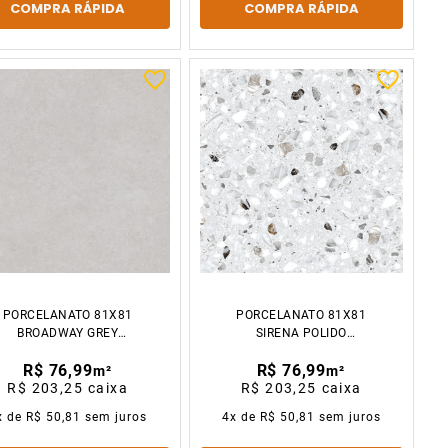
COMPRA RÁPIDA
COMPRA RÁPIDA
PORCELANATO 81X81
PORCELANATO 81X81
BROADWAY GREY
SIRENA POLIDO
POLIDO CX2.64M2
CX2.64M2
R$ 76,99
R$ 76,99
m²
m²
R$ 203,25
caixa
R$ 203,25
caixa
x de
R$ 50,81
sem juros
4
x de
R$ 50,81
sem juros