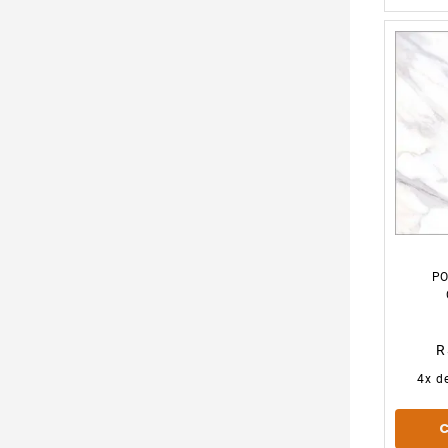
PO
R
4
x d