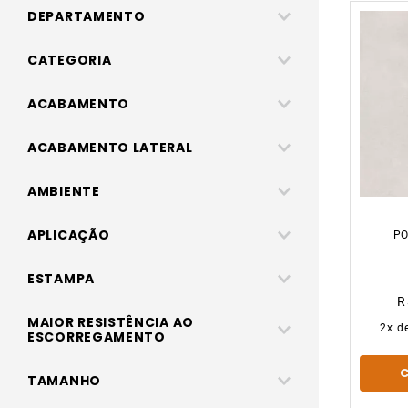
DEPARTAMENTO
Pisos, revestimentos e porcelanatos
CATEGORIA
Porcelanatos
ACABAMENTO
Pisos
Acetinado
ACABAMENTO LATERAL
Granilhado
Borda Retificada
AMBIENTE
Polido
Interno
APLICAÇÃO
PO
Interno e Externo
AC
Parede e Piso
ESTAMPA
R
Marmorizado
MAIOR RESISTÊNCIA AO
2
x d
ESCORREGAMENTO
Cimento
Não
TAMANHO
Pedra