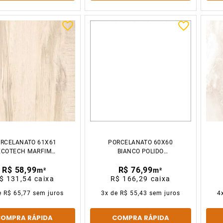
RCELANATO 61X61
PORCELANATO 60X60
ECOTECH MARFIM
BIANCO POLIDO
ETINADO CX2.23M2
CX2.16M2 GAUDI
R$ 58,99
R$ 76,99
GAUDI
m²
m²
$ 131,54
caixa
R$ 166,29
caixa
e
R$ 65,77
sem juros
3
x de
R$ 55,43
sem juros
4
COMPRA RÁPIDA
COMPRA RÁPIDA