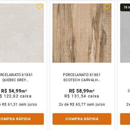
15
RCELANATO 61X61
PORCELANATO 61X61
QUEBEC GREY
ECOTECH CARVALHO
ETINADO CX2.23M2
ACETINADO CX2.23M2
R$ 54,99
R$ 58,99
GAUDI
GAUDI
m²
m²
$ 122,62
caixa
R$ 131,54
caixa
e
R$ 61,31
sem juros
2
x de
R$ 65,77
sem juros
2
COMPRA RÁPIDA
COMPRA RÁPIDA