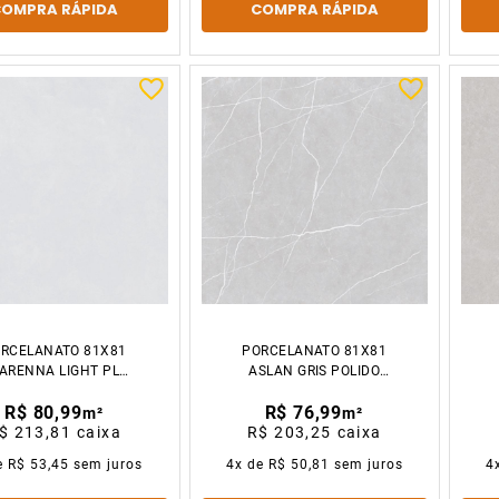
COMPRA RÁPIDA
COMPRA RÁPIDA
RCELANATO 81X81
PORCELANATO 81X81
ARENNA LIGHT PL
ASLAN GRIS POLIDO
CX2.64M2 GAUDI
CX2.64M2
R$ 80,99
R$ 76,99
m²
m²
$ 213,81
caixa
R$ 203,25
caixa
e
R$ 53,45
sem juros
4
x de
R$ 50,81
sem juros
4