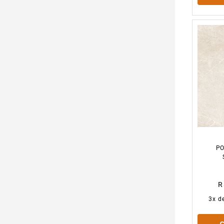
PO
R
3
x d