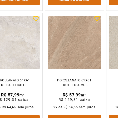
RCELANATO 61X61
PORCELANATO 61X61
DETROIT LIGHT
KOTEL CROMO
GRANILHADO
GRANILHADO
R$ 57,99
R$ 57,99
CX2.23M2 GAUDI
CX2.23M2 GAUDI
m²
m²
$ 129,31
caixa
R$ 129,31
caixa
e
R$ 64,65
sem juros
2
x de
R$ 64,65
sem juros
3