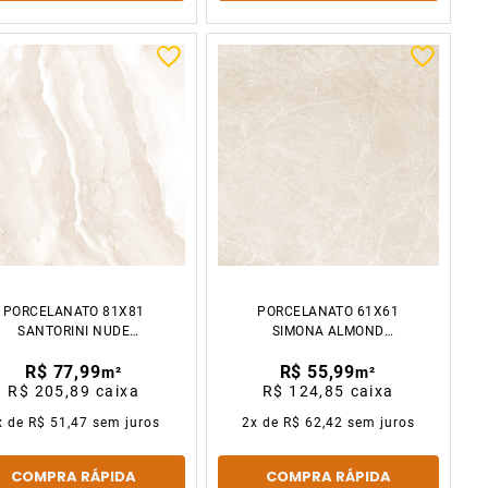
PORCELANATO 81X81
PORCELANATO 61X61
SANTORINI NUDE
SIMONA ALMOND
POLIDO CX2.64M2
ACETINADO CX2.23M2
R$ 77,99
R$ 55,99
GAUDI
GAUDI
m²
m²
R$ 205,89
caixa
R$ 124,85
caixa
x de
R$ 51,47
sem juros
2
x de
R$ 62,42
sem juros
COMPRA RÁPIDA
COMPRA RÁPIDA