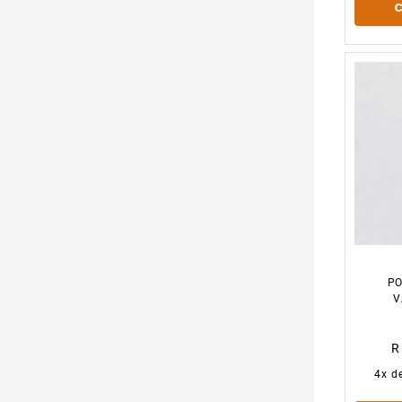
PO
V
R
4
x d