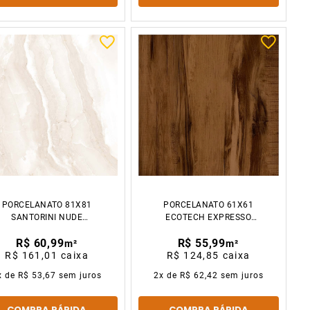
PORCELANATO 81X81
PORCELANATO 61X61
SANTORINI NUDE
ECOTECH EXPRESSO
ACETINADO CX2.64M2
ACETINADO CX2.23M2
R$ 60,99
R$ 55,99
GAUDI
GAUDI
m²
m²
R$ 161,01
caixa
R$ 124,85
caixa
x de
R$ 53,67
sem juros
2
x de
R$ 62,42
sem juros
COMPRA RÁPIDA
COMPRA RÁPIDA