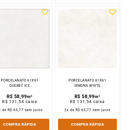
PORCELANATO 61X61
PORCELANATO 61X61
QUEBEC ICE
SIMONA WHITE
ACETINADO CX2.23M2
ACETINADO CX2.23M2
R$ 58,99
R$ 58,99
GAUDI
GAUDI
m²
m²
R$ 131,54
caixa
R$ 131,54
caixa
x de
R$ 65,77
sem juros
2
x de
R$ 65,77
sem juros
COMPRA RÁPIDA
COMPRA RÁPIDA