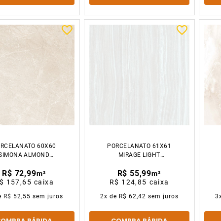
RCELANATO 60X60
PORCELANATO 61X61
SIMONA ALMOND
MIRAGE LIGHT
POLIDO CX2.16M2
ACETINADO CX2.23M2
R$ 72,99
R$ 55,99
GAUDI
GAUDI
m²
m²
$ 157,65
caixa
R$ 124,85
caixa
e
R$ 52,55
sem juros
2
x de
R$ 62,42
sem juros
3
COMPRA RÁPIDA
COMPRA RÁPIDA