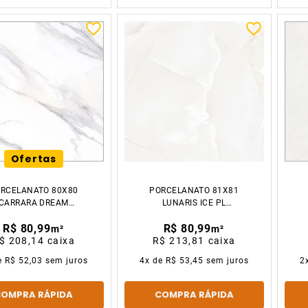
Ofertas
RCELANATO 80X80
PORCELANATO 81X81
CARRARA DREAM
LUNARIS ICE PL
POLIDO CX2.57M2
CX2.64M2 GAUDI
R$ 80,99
R$ 80,99
GAUDI
m²
m²
$ 208,14
caixa
R$ 213,81
caixa
e
R$ 52,03
sem juros
4
x de
R$ 53,45
sem juros
2
COMPRA RÁPIDA
COMPRA RÁPIDA