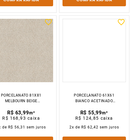
PORCELANATO 81X81
PORCELANATO 61X61
MELBOURN BEIGE
BIANCO ACETINADO
GRANILHADO
CX2.23M2 GAUDI
R$ 63,99
R$ 55,99
CX2.64M2 GAUDI
m²
m²
R$ 168,93
caixa
R$ 124,85
caixa
x de
R$ 56,31
sem juros
2
x de
R$ 62,42
sem juros