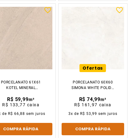
Ofertas
PORCELANATO 61X61
PORCELANATO 60X60
KOTEL MINERAL
SIMONA WHITE POLIDO
GRANILHA CX2.23M2
CX2.16M2 GAUDI
R$ 59,99
R$ 74,99
GAUDI
m²
m²
R$ 133,77
caixa
R$ 161,97
caixa
x de
R$ 66,88
sem juros
3
x de
R$ 53,99
sem juros
COMPRA RÁPIDA
COMPRA RÁPIDA