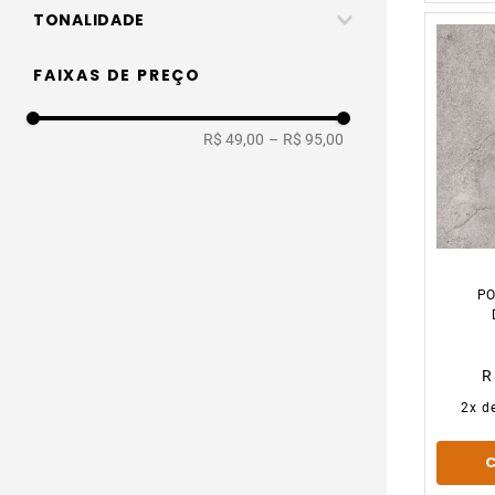
Cor Única
81x81cm
TONALIDADE
Madeira
61x61cm
Marrom
FAIXAS DE PREÇO
Granito
60x60cm
Bege
Decorado
80x80cm
R$ 49,00
–
R$ 95,00
Branco
61x120cm
Cinza
Preto
PO
R
2
x d