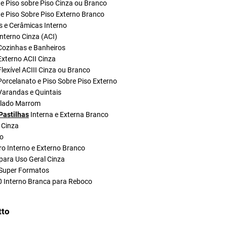
e Piso sobre Piso Cinza ou Branco
e Piso Sobre Piso Externo Branco
s e Cerâmicas Interno
nterno Cinza (ACI)
Cozinhas e Banheiros
xterno ACII Cinza
lexível ACIII Cinza ou Branco
orcelanato e Piso Sobre Piso Externo
Varandas e Quintais
olado Marrom
Pastilhas
Interna e Externa Branco
 Cinza
do
ro Interno e Externo Branco
para Uso Geral Cinza
Super Formatos
0 Interno Branca para Reboco
tto