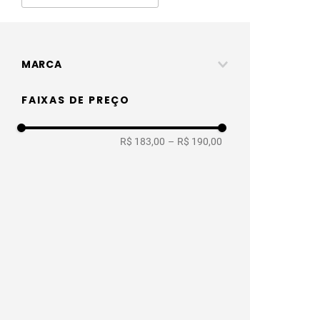
MARCA
Ferraplus
FAIXAS DE PREÇO
R$ 183,00
–
R$ 190,00