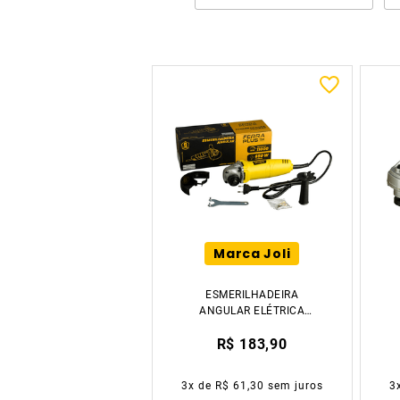
Marca Joli
ESMERILHADEIRA
ANGULAR ELÉTRICA
650W 110V FERRAPLUS
R$ 183,90
3
x de
R$ 61,30
sem juros
3