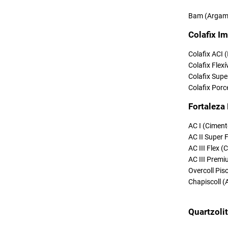
Bam (Argama
Colafix Im
Colafix ACI 
Colafix Flexí
Colafix Supe
Colafix Porc
Fortaleza
AC I (Ciment
AC II Super 
AC III Flex 
AC III Premi
Overcoll Pi
Chapiscoll (
Quartzoli