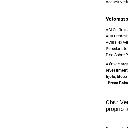
Vedacit Ved
Votomass
ACI Cerâmica
ACII Cerâmic
ACIII Flexív
Porcelanato 
Piso Sobre P
Além de
arg
revestiment
tijolo
,
bloco
-
Preço Baix
Obs.: Ve
próprio f