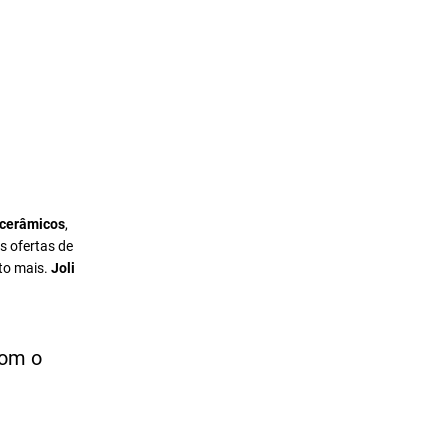
 cerâmicos
,
s ofertas de
to mais.
Joli
com o