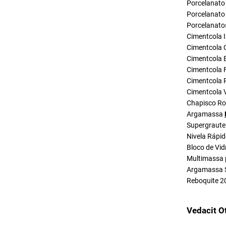
Porcelanato 
Porcelanato 
Porcelanato
Cimentcola I
Cimentcola 
Cimentcola E
Cimentcola F
Cimentcola P
Cimentcola 
Chapisco R
Argamassa
Supergraute
Nivela Rápi
Bloco de Vid
Multimassa 
Argamassa 
Reboquite 2
Vedacit O