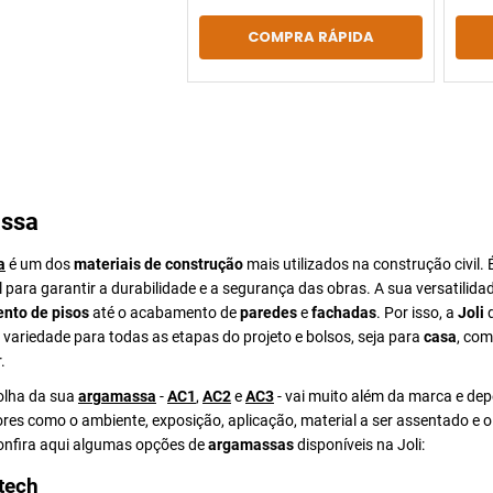
COMPRA RÁPIDA
ssa
a
é um dos
materiais de construção
mais utilizados na construção civil. 
para garantir a durabilidade e a segurança das obras. A sua versatilida
nto de pisos
até o acabamento de
paredes
e
fachadas
. Por isso, a
Joli
d
ariedade para todas as etapas do projeto e bolsos, seja para
casa
, com
.
colha da sua
argamassa
-
AC1
,
AC2
e
AC3
- vai muito além da marca e de
ores como o ambiente, exposição, aplicação, material a ser assentado e 
Confira aqui algumas opções de
argamassas
disponíveis na Joli:
tech