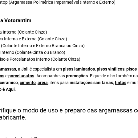
atop (Argamassa Polimérica Impermeável (Interno e Externo)
a Votorantim
 Interna (Colante Cinza)
a Interna e Externa (Colante Cinza)
el (Colante Interno e Externo Branca ou Cinza)
Interno (Colante Cinza ou Branco)
iso e Porcelanatos Interno (Colante Cinza)
amassas
, a
Joli
é especialista em
pisos laminados
,
pisos vinílicos
,
pisos
os
e
porcelanatos
. Acompanhe as
promoções
. Fique de olho também na
 cerâmico
,
cimento
,
areia
, itens para
instalações sanitárias
,
tintas
e mui
o é Aqui
.
rifique o modo de uso e preparo das argamassas 
abricante.