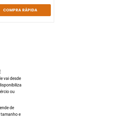
COMPRA RÁPIDA
É
de vai desde
isponibiliza
ércio ou
pende de
o tamanho e