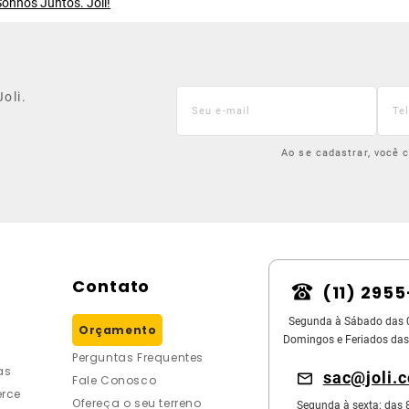
onhos Juntos. Joli!
oli.
Ao se cadastrar, você
Contato
(11) 295
Segunda à Sábado das 
Orçamento
Domingos e Feriados das
Perguntas Frequentes
as
sac@joli.
Fale Conosco
rce
Ofereça o seu terreno
Segunda à sexta: das 