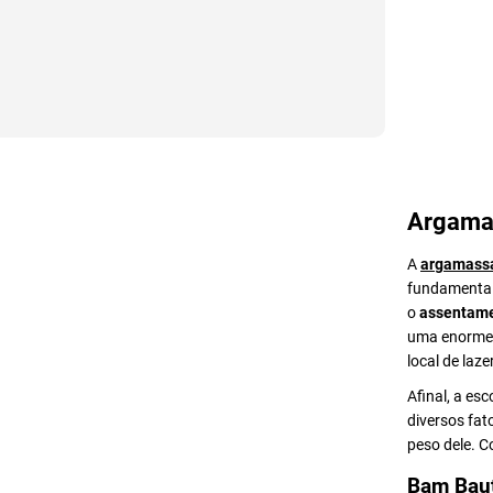
Argama
A
argamass
fundamental 
o
assentame
uma enorme v
local de lazer
Afinal, a es
diversos fat
peso dele. 
Bam Bau