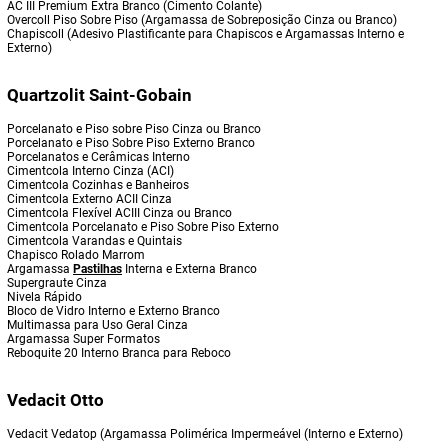
AC III Premium Extra Branco (Cimento Colante)
Overcoll Piso Sobre Piso (Argamassa de Sobreposição Cinza ou Branco)
Chapiscoll (Adesivo Plastificante para Chapiscos e Argamassas Interno e
Externo)
Quartzolit Saint-Gobain
Porcelanato e Piso sobre Piso Cinza ou Branco
Porcelanato e Piso Sobre Piso Externo Branco
Porcelanatos e Cerâmicas Interno
Cimentcola Interno Cinza (ACI)
Cimentcola Cozinhas e Banheiros
Cimentcola Externo ACII Cinza
Cimentcola Flexível ACIII Cinza ou Branco
Cimentcola Porcelanato e Piso Sobre Piso Externo
Cimentcola Varandas e Quintais
Chapisco Rolado Marrom
Argamassa
Pastilhas
Interna e Externa Branco
Supergraute Cinza
Nivela Rápido
Bloco de Vidro Interno e Externo Branco
Multimassa para Uso Geral Cinza
Argamassa Super Formatos
Reboquite 20 Interno Branca para Reboco
Vedacit Otto
Vedacit Vedatop (Argamassa Polimérica Impermeável (Interno e Externo)