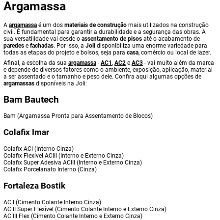
Argamassa
A
argamassa
é um dos
materiais de construção
mais utilizados na construção
civil. É fundamental para garantir a durabilidade e a segurança das obras. A
sua versatilidade vai desde o
assentamento de pisos
até o acabamento de
paredes
e
fachadas
. Por isso, a
Joli
disponibiliza uma enorme variedade para
todas as etapas do projeto e bolsos, seja para
casa
, comércio ou local de lazer.
Afinal, a escolha da sua
argamassa
-
AC1
,
AC2
e
AC3
- vai muito além da marca
e depende de diversos fatores como o ambiente, exposição, aplicação, material
a ser assentado e o tamanho e peso dele. Confira aqui algumas opções de
argamassas
disponíveis na Joli:
Bam Bautech
Bam (Argamassa Pronta para Assentamento de Blocos)
Colafix Imar
Colafix ACI (Interno Cinza)
Colafix Flexível ACIII (Interno e Externo Cinza)
Colafix Super Adesiva ACIII (Interno e Externo Cinza)
Colafix Porcelanato Interno (Cinza)
Fortaleza Bostik
AC I (Cimento Colante Interno Cinza)
AC II Super Flexível (Cimento Colante Interno e Externo Cinza)
AC III Flex (Cimento Colante Interno e Externo Cinza)