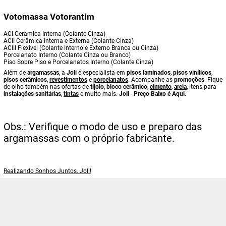
Votomassa Votorantim
ACI Cerâmica Interna (Colante Cinza)
ACII Cerâmica Interna e Externa (Colante Cinza)
ACIII Flexível (Colante Interno e Externo Branca ou Cinza)
Porcelanato Interno (Colante Cinza ou Branco)
Piso Sobre Piso e Porcelanatos Interno (Colante Cinza)
Além de
argamassas
, a
Joli
é especialista em
pisos laminados
,
pisos vinílicos
,
pisos cerâmicos
,
revestimentos
e
porcelanatos
. Acompanhe as
promoções
. Fique
de olho também nas ofertas de
tijolo
,
bloco cerâmico
,
cimento
,
areia
, itens para
instalações sanitárias
,
tintas
e muito mais.
Joli
-
Preço Baixo é Aqui
.
Obs.: Verifique o modo de uso e preparo das
argamassas com o próprio fabricante.
Realizando Sonhos Juntos. Joli!