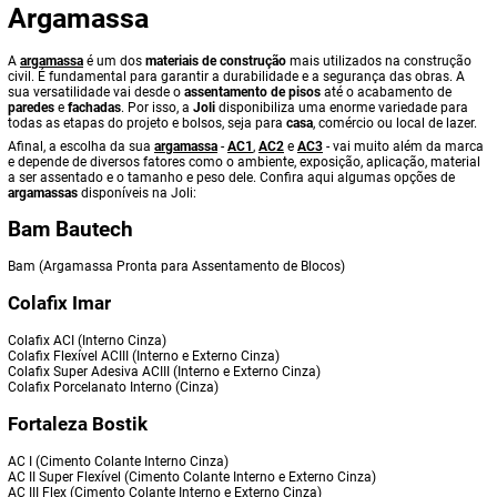
Argamassa
A
argamassa
é um dos
materiais de construção
mais utilizados na construção
civil. É fundamental para garantir a durabilidade e a segurança das obras. A
sua versatilidade vai desde o
assentamento de pisos
até o acabamento de
paredes
e
fachadas
. Por isso, a
Joli
disponibiliza uma enorme variedade para
todas as etapas do projeto e bolsos, seja para
casa
, comércio ou local de lazer.
Afinal, a escolha da sua
argamassa
-
AC1
,
AC2
e
AC3
- vai muito além da marca
e depende de diversos fatores como o ambiente, exposição, aplicação, material
a ser assentado e o tamanho e peso dele. Confira aqui algumas opções de
argamassas
disponíveis na Joli:
Bam Bautech
Bam (Argamassa Pronta para Assentamento de Blocos)
Colafix Imar
Colafix ACI (Interno Cinza)
Colafix Flexível ACIII (Interno e Externo Cinza)
Colafix Super Adesiva ACIII (Interno e Externo Cinza)
Colafix Porcelanato Interno (Cinza)
Fortaleza Bostik
AC I (Cimento Colante Interno Cinza)
AC II Super Flexível (Cimento Colante Interno e Externo Cinza)
AC III Flex (Cimento Colante Interno e Externo Cinza)