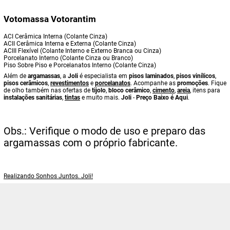
Votomassa Votorantim
ACI Cerâmica Interna (Colante Cinza)
ACII Cerâmica Interna e Externa (Colante Cinza)
ACIII Flexível (Colante Interno e Externo Branca ou Cinza)
Porcelanato Interno (Colante Cinza ou Branco)
Piso Sobre Piso e Porcelanatos Interno (Colante Cinza)
Além de
argamassas
, a
Joli
é especialista em
pisos laminados
,
pisos vinílicos
,
pisos cerâmicos
,
revestimentos
e
porcelanatos
. Acompanhe as
promoções
. Fique
de olho também nas ofertas de
tijolo
,
bloco cerâmico
,
cimento
,
areia
, itens para
instalações sanitárias
,
tintas
e muito mais.
Joli
-
Preço Baixo é Aqui
.
Obs.: Verifique o modo de uso e preparo das
argamassas com o próprio fabricante.
Realizando Sonhos Juntos. Joli!