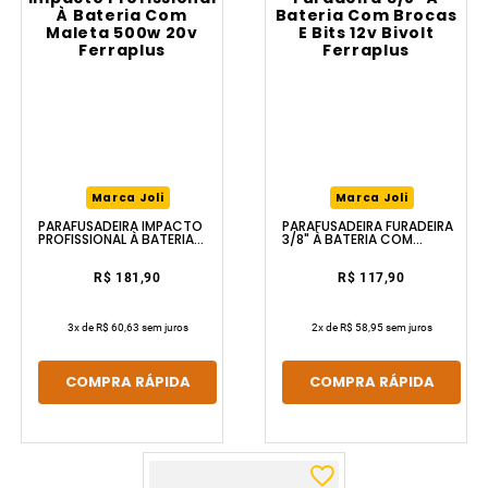
Marca Joli
Marca Joli
PARAFUSADEIRA IMPACTO
PARAFUSADEIRA FURADEIRA
PROFISSIONAL À BATERIA
3/8" À BATERIA COM
COM MALETA 500W 20V
BROCAS E BITS 12V BIVOLT
FERRAPLUS
FERRAPLUS
R$ 181,90
R$ 117,90
3
x de
R$ 60,63
sem juros
2
x de
R$ 58,95
sem juros
COMPRA RÁPIDA
COMPRA RÁPIDA