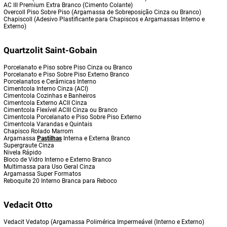
AC III Premium Extra Branco (Cimento Colante)
Overcoll Piso Sobre Piso (Argamassa de Sobreposição Cinza ou Branco)
Chapiscoll (Adesivo Plastificante para Chapiscos e Argamassas Interno e
Externo)
Quartzolit Saint-Gobain
Porcelanato e Piso sobre Piso Cinza ou Branco
Porcelanato e Piso Sobre Piso Externo Branco
Porcelanatos e Cerâmicas Interno
Cimentcola Interno Cinza (ACI)
Cimentcola Cozinhas e Banheiros
Cimentcola Externo ACII Cinza
Cimentcola Flexível ACIII Cinza ou Branco
Cimentcola Porcelanato e Piso Sobre Piso Externo
Cimentcola Varandas e Quintais
Chapisco Rolado Marrom
Argamassa
Pastilhas
Interna e Externa Branco
Supergraute Cinza
Nivela Rápido
Bloco de Vidro Interno e Externo Branco
Multimassa para Uso Geral Cinza
Argamassa Super Formatos
Reboquite 20 Interno Branca para Reboco
Vedacit Otto
Vedacit Vedatop (Argamassa Polimérica Impermeável (Interno e Externo)