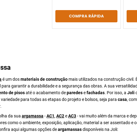
COMPRA RÁPIDA
ssa
a
é um dos
materiais de construção
mais utilizados na construção civil. 
para garantir a durabilidade e a segurança das obras. A sua versatilida
nto de pisos
até o acabamento de
paredes
e
fachadas
. Por isso, a
Joli
d
ariedade para todas as etapas do projeto e bolsos, seja para
casa
, com
.
colha da sua
argamassa
-
AC1
,
AC2
e
AC3
- vai muito além da marca e de
ores como o ambiente, exposição, aplicação, material a ser assentado e 
Confira aqui algumas opções de
argamassas
disponíveis na Joli: