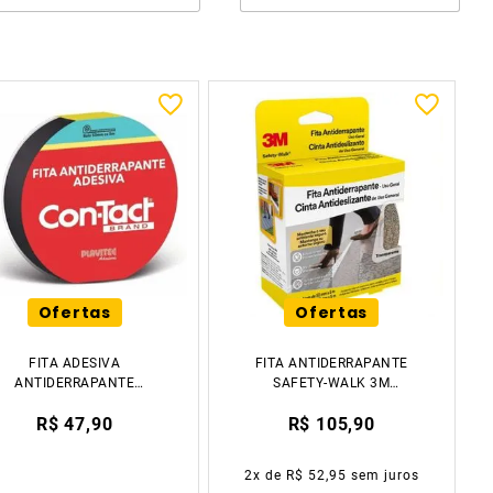
Ofertas
Ofertas
FITA ADESIVA
FITA ANTIDERRAPANTE
ANTIDERRAPANTE
SAFETY-WALK 3M
50MMX5METROS CON-
TRANSPARENTE 3M
R$ 47,90
R$ 105,90
TACT
2
x de
R$ 52,95
sem juros