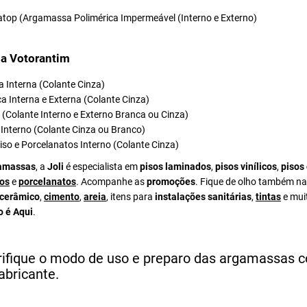
atop (Argamassa Polimérica Impermeável (Interno e Externo)
a Votorantim
 Interna (Colante Cinza)
a Interna e Externa (Colante Cinza)
el (Colante Interno e Externo Branca ou Cinza)
Interno (Colante Cinza ou Branco)
iso e Porcelanatos Interno (Colante Cinza)
amassas
, a
Joli
é especialista em
pisos laminados
,
pisos vinílicos
,
pisos
os
e
porcelanatos
. Acompanhe as
promoções
. Fique de olho também na
 cerâmico
,
cimento
,
areia
, itens para
instalações sanitárias
,
tintas
e mui
o é Aqui
.
rifique o modo de uso e preparo das argamassas 
abricante.