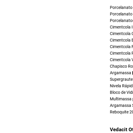
Porcelanato 
Porcelanato 
Porcelanato
Cimentcola I
Cimentcola 
Cimentcola E
Cimentcola F
Cimentcola P
Cimentcola 
Chapisco R
Argamassa
Supergraute
Nivela Rápi
Bloco de Vid
Multimassa 
Argamassa 
Reboquite 2
Vedacit O