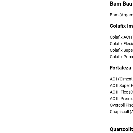
Bam Bau
Bam (Argama
Colafix Im
Colafix ACI 
Colafix Flexí
Colafix Supe
Colafix Porc
Fortaleza
AC I (Ciment
AC II Super 
AC III Flex 
AC III Premi
Overcoll Pi
Chapiscoll (
Quartzoli