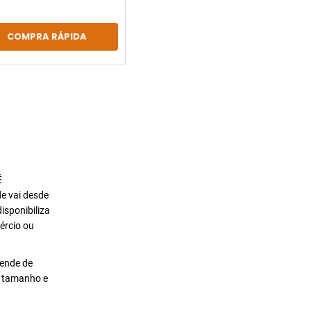
COMPRA RÁPIDA
É
de vai desde
isponibiliza
ércio ou
pende de
o tamanho e