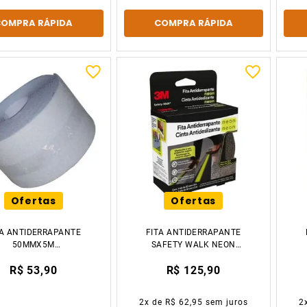
COMPRA RÁPIDA
COMPRA RÁPIDA
Ofertas
Ofertas
TA ANTIDERRAPANTE
FITA ANTIDERRAPANTE
50MMX5M
SAFETY WALK NEON
ANSPARENTE SCOPO
50X5M 3M
R$ 53,90
R$ 125,90
2
x de
R$ 62,95
sem juros
2