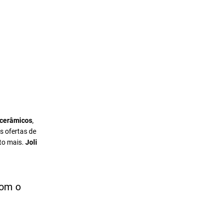
 cerâmicos
,
s ofertas de
to mais.
Joli
com o