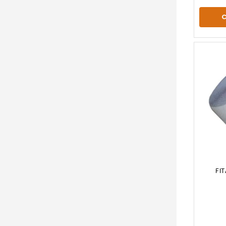
FI
TR