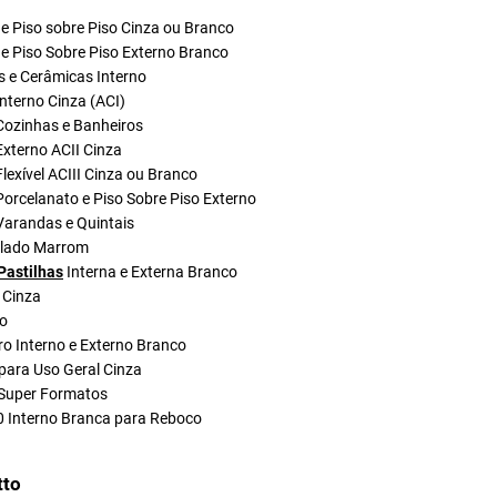
e Piso sobre Piso Cinza ou Branco
e Piso Sobre Piso Externo Branco
s e Cerâmicas Interno
nterno Cinza (ACI)
Cozinhas e Banheiros
xterno ACII Cinza
lexível ACIII Cinza ou Branco
orcelanato e Piso Sobre Piso Externo
Varandas e Quintais
olado Marrom
Pastilhas
Interna e Externa Branco
 Cinza
do
ro Interno e Externo Branco
para Uso Geral Cinza
Super Formatos
0 Interno Branca para Reboco
tto