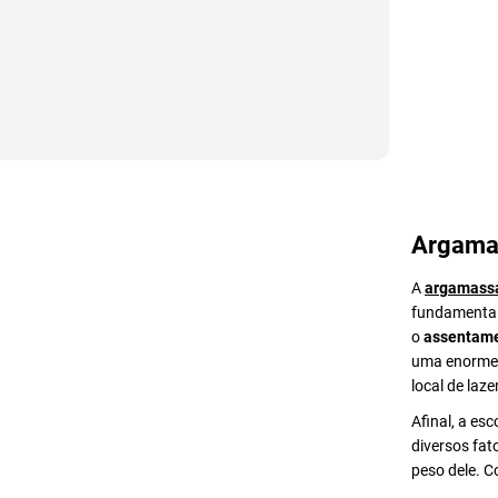
Argama
A
argamass
fundamental 
o
assentame
uma enorme v
local de lazer
Afinal, a es
diversos fat
peso dele. 