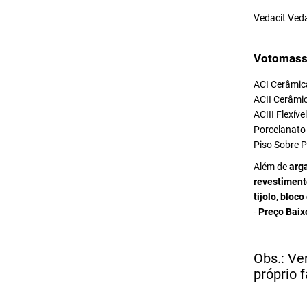
Vedacit Ved
Votomass
ACI Cerâmica
ACII Cerâmic
ACIII Flexív
Porcelanato 
Piso Sobre P
Além de
arg
revestiment
tijolo
,
bloco
-
Preço Baix
Obs.: Ve
próprio f