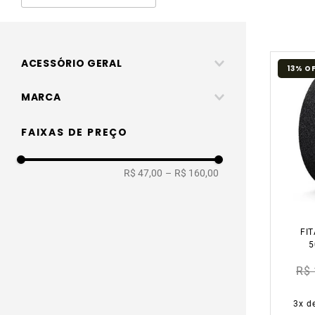
ACESSÓRIO GERAL
13%
O
Caixa e Fita
MARCA
3m
FAIXAS DE PREÇO
Scopo
R$ 47,00
–
R$ 160,00
Norton
Con-tact
FI
5
R$ 
3
x d