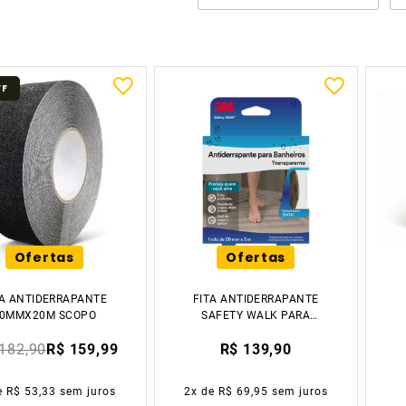
FF
Ofertas
Ofertas
TA ANTIDERRAPANTE
FITA ANTIDERRAPANTE
0MMX20M SCOPO
SAFETY WALK PARA
BANHEIRO
182,90
R$ 159,99
R$ 139,90
TRASPARENTE 50X5M
3M
e
R$ 53,33
sem juros
2
x de
R$ 69,95
sem juros