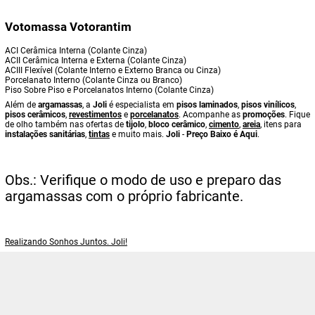
Votomassa Votorantim
ACI Cerâmica Interna (Colante Cinza)
ACII Cerâmica Interna e Externa (Colante Cinza)
ACIII Flexível (Colante Interno e Externo Branca ou Cinza)
Porcelanato Interno (Colante Cinza ou Branco)
Piso Sobre Piso e Porcelanatos Interno (Colante Cinza)
Além de
argamassas
, a
Joli
é especialista em
pisos laminados
,
pisos vinílicos
,
pisos cerâmicos
,
revestimentos
e
porcelanatos
. Acompanhe as
promoções
. Fique
de olho também nas ofertas de
tijolo
,
bloco cerâmico
,
cimento
,
areia
, itens para
instalações sanitárias
,
tintas
e muito mais.
Joli
-
Preço Baixo é Aqui
.
Obs.: Verifique o modo de uso e preparo das
argamassas com o próprio fabricante.
Realizando Sonhos Juntos. Joli!