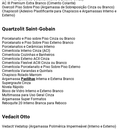
AC III Premium Extra Branco (Cimento Colante)
Overcoll Piso Sobre Piso (Argamassa de Sobreposição Cinza ou Branco)
Chapiscoll (Adesivo Plastificante para Chapiscos e Argamassas Interno e
Externo)
Quartzolit Saint-Gobain
Porcelanato e Piso sobre Piso Cinza ou Branco
Porcelanato e Piso Sobre Piso Externo Branco
Porcelanatos e Cerâmicas Interno
Cimentcola Interno Cinza (ACI)
Cimentcola Cozinhas e Banheiros
Cimentcola Externo ACII Cinza
Cimentcola Flexível ACIII Cinza ou Branco
Cimentcola Porcelanato e Piso Sobre Piso Externo
Cimentcola Varandas e Quintais
Chapisco Rolado Marrom
Argamassa
Pastilhas
Interna e Externa Branco
Supergraute Cinza
Nivela Rápido
Bloco de Vidro Interno e Externo Branco
Multimassa para Uso Geral Cinza
Argamassa Super Formatos
Reboquite 20 Interno Branca para Reboco
Vedacit Otto
Vedacit Vedatop (Argamassa Polimérica Impermeável (Interno e Externo)