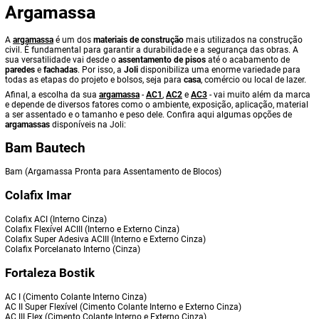
Argamassa
A
argamassa
é um dos
materiais de construção
mais utilizados na construção
civil. É fundamental para garantir a durabilidade e a segurança das obras. A
sua versatilidade vai desde o
assentamento de pisos
até o acabamento de
paredes
e
fachadas
. Por isso, a
Joli
disponibiliza uma enorme variedade para
todas as etapas do projeto e bolsos, seja para
casa
, comércio ou local de lazer.
Afinal, a escolha da sua
argamassa
-
AC1
,
AC2
e
AC3
- vai muito além da marca
e depende de diversos fatores como o ambiente, exposição, aplicação, material
a ser assentado e o tamanho e peso dele. Confira aqui algumas opções de
argamassas
disponíveis na Joli:
Bam Bautech
Bam (Argamassa Pronta para Assentamento de Blocos)
Colafix Imar
Colafix ACI (Interno Cinza)
Colafix Flexível ACIII (Interno e Externo Cinza)
Colafix Super Adesiva ACIII (Interno e Externo Cinza)
Colafix Porcelanato Interno (Cinza)
Fortaleza Bostik
AC I (Cimento Colante Interno Cinza)
AC II Super Flexível (Cimento Colante Interno e Externo Cinza)
AC III Flex (Cimento Colante Interno e Externo Cinza)