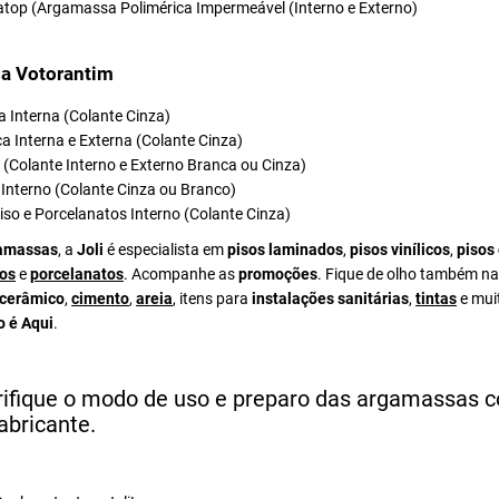
atop (Argamassa Polimérica Impermeável (Interno e Externo)
a Votorantim
 Interna (Colante Cinza)
a Interna e Externa (Colante Cinza)
el (Colante Interno e Externo Branca ou Cinza)
Interno (Colante Cinza ou Branco)
iso e Porcelanatos Interno (Colante Cinza)
amassas
, a
Joli
é especialista em
pisos laminados
,
pisos vinílicos
,
pisos
os
e
porcelanatos
. Acompanhe as
promoções
. Fique de olho também na
 cerâmico
,
cimento
,
areia
, itens para
instalações sanitárias
,
tintas
e mui
o é Aqui
.
rifique o modo de uso e preparo das argamassas 
abricante.