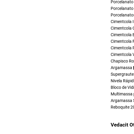
Porcelanato 
Porcelanato 
Porcelanato
Cimentcola I
Cimentcola 
Cimentcola E
Cimentcola F
Cimentcola P
Cimentcola 
Chapisco R
Argamassa
Supergraute
Nivela Rápi
Bloco de Vid
Multimassa 
Argamassa 
Reboquite 2
Vedacit O