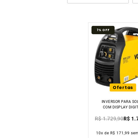
1%
OFF
Ofertas
INVERSOR PARA SO
COM DISPLAY DIGI
RIV 222 BIVOLT VO
R$ 1.729,90
R$ 1.
10
x de
R$ 171,99
sem