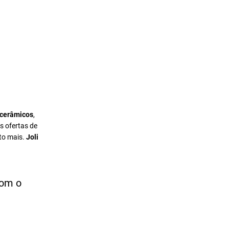
 cerâmicos
,
s ofertas de
to mais.
Joli
com o