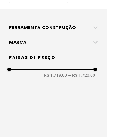
FERRAMENTA CONSTRUÇÃO
Disco e Solda
MARCA
Vonder
FAIXAS DE PREÇO
R$ 1.719,00
–
R$ 1.720,00