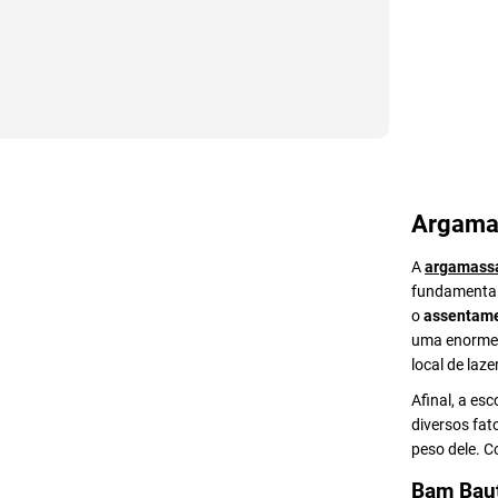
Argama
A
argamass
fundamental 
o
assentame
uma enorme v
local de lazer
Afinal, a es
diversos fat
peso dele. 
Bam Bau