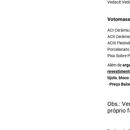
Vedacit Ved
Votomass
ACI Cerâmica
ACII Cerâmic
ACIII Flexív
Porcelanato 
Piso Sobre P
Além de
arg
revestiment
tijolo
,
bloco
-
Preço Baix
Obs.: Ve
próprio f