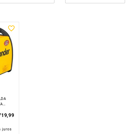
LDA
TAL
NDER
719,99
 juros