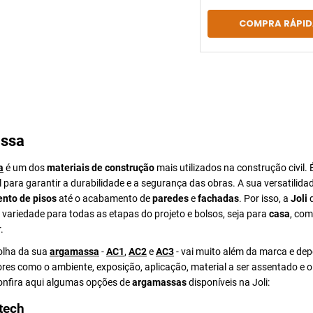
COMPRA RÁPID
ssa
a
é um dos
materiais de construção
mais utilizados na construção civil. 
para garantir a durabilidade e a segurança das obras. A sua versatilida
nto de pisos
até o acabamento de
paredes
e
fachadas
. Por isso, a
Joli
d
ariedade para todas as etapas do projeto e bolsos, seja para
casa
, com
.
colha da sua
argamassa
-
AC1
,
AC2
e
AC3
- vai muito além da marca e de
ores como o ambiente, exposição, aplicação, material a ser assentado e 
Confira aqui algumas opções de
argamassas
disponíveis na Joli:
tech