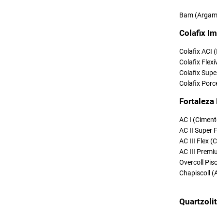
Bam (Argama
Colafix Im
Colafix ACI 
Colafix Flexí
Colafix Supe
Colafix Porc
Fortaleza
AC I (Ciment
AC II Super 
AC III Flex 
AC III Premi
Overcoll Pi
Chapiscoll (
Quartzoli