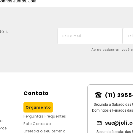
onhos Juntos. Joli!
oli.
Ao se cadastrar, você
Contato
(11) 295
Segunda à Sábado das 
Orçamento
Domingos e Feriados das
Perguntas Frequentes
as
sac@joli.
Fale Conosco
rce
Ofereça o seu terreno
Segunda à sexta: das 