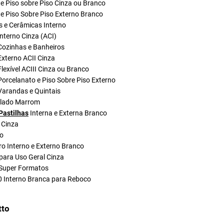
e Piso sobre Piso Cinza ou Branco
e Piso Sobre Piso Externo Branco
s e Cerâmicas Interno
nterno Cinza (ACI)
Cozinhas e Banheiros
xterno ACII Cinza
lexível ACIII Cinza ou Branco
orcelanato e Piso Sobre Piso Externo
Varandas e Quintais
olado Marrom
Pastilhas
Interna e Externa Branco
 Cinza
do
ro Interno e Externo Branco
para Uso Geral Cinza
Super Formatos
0 Interno Branca para Reboco
tto