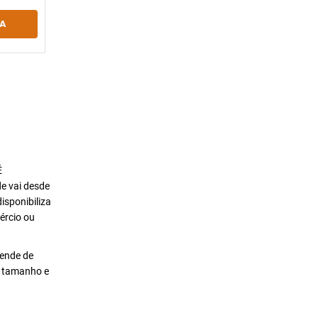
A
É
de vai desde
isponibiliza
ércio ou
pende de
o tamanho e