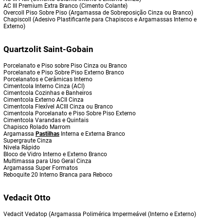
AC III Premium Extra Branco (Cimento Colante)
Overcoll Piso Sobre Piso (Argamassa de Sobreposição Cinza ou Branco)
Chapiscoll (Adesivo Plastificante para Chapiscos e Argamassas Interno e
Externo)
Quartzolit Saint-Gobain
Porcelanato e Piso sobre Piso Cinza ou Branco
Porcelanato e Piso Sobre Piso Externo Branco
Porcelanatos e Cerâmicas Interno
Cimentcola Interno Cinza (ACI)
Cimentcola Cozinhas e Banheiros
Cimentcola Externo ACII Cinza
Cimentcola Flexível ACIII Cinza ou Branco
Cimentcola Porcelanato e Piso Sobre Piso Externo
Cimentcola Varandas e Quintais
Chapisco Rolado Marrom
Argamassa
Pastilhas
Interna e Externa Branco
Supergraute Cinza
Nivela Rápido
Bloco de Vidro Interno e Externo Branco
Multimassa para Uso Geral Cinza
Argamassa Super Formatos
Reboquite 20 Interno Branca para Reboco
Vedacit Otto
Vedacit Vedatop (Argamassa Polimérica Impermeável (Interno e Externo)