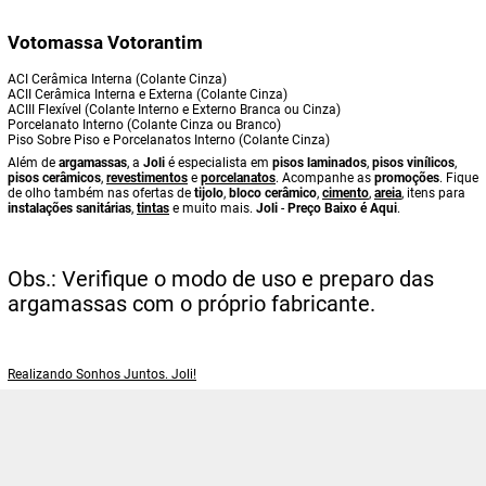
Votomassa Votorantim
ACI Cerâmica Interna (Colante Cinza)
ACII Cerâmica Interna e Externa (Colante Cinza)
ACIII Flexível (Colante Interno e Externo Branca ou Cinza)
Porcelanato Interno (Colante Cinza ou Branco)
Piso Sobre Piso e Porcelanatos Interno (Colante Cinza)
Além de
argamassas
, a
Joli
é especialista em
pisos laminados
,
pisos vinílicos
,
pisos cerâmicos
,
revestimentos
e
porcelanatos
. Acompanhe as
promoções
. Fique
de olho também nas ofertas de
tijolo
,
bloco cerâmico
,
cimento
,
areia
, itens para
instalações sanitárias
,
tintas
e muito mais.
Joli
-
Preço Baixo é Aqui
.
Obs.: Verifique o modo de uso e preparo das
argamassas com o próprio fabricante.
Realizando Sonhos Juntos. Joli!