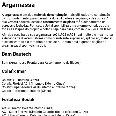
Argamassa
A
argamassa
é um dos
materiais de construção
mais utilizados na construção
civil. É fundamental para garantir a durabilidade e a segurança das obras. A
sua versatilidade vai desde o
assentamento de pisos
até o acabamento de
paredes
e
fachadas
. Por isso, a
Joli
disponibiliza uma enorme variedade para
todas as etapas do projeto e bolsos, seja para
casa
, comércio ou local de lazer.
Afinal, a escolha da sua
argamassa
-
AC1
,
AC2
e
AC3
- vai muito além da marca
e depende de diversos fatores como o ambiente, exposição, aplicação, material
a ser assentado e o tamanho e peso dele. Confira aqui algumas opções de
argamassas
disponíveis na Joli:
Bam Bautech
Bam (Argamassa Pronta para Assentamento de Blocos)
Colafix Imar
Colafix ACI (Interno Cinza)
Colafix Flexível ACIII (Interno e Externo Cinza)
Colafix Super Adesiva ACIII (Interno e Externo Cinza)
Colafix Porcelanato Interno (Cinza)
Fortaleza Bostik
AC I (Cimento Colante Interno Cinza)
AC II Super Flexível (Cimento Colante Interno e Externo Cinza)
AC III Flex (Cimento Colante Interno e Externo Cinza)