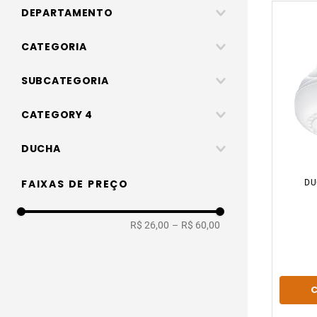
DEPARTAMENTO
Chuveiros e Aquecedores
CATEGORIA
Chuveiros, duchas e aquecedores
SUBCATEGORIA
Duchas e chuveiros
CATEGORY 4
Torneiras
Chuveiros
DUCHA
Resistencia
127V
FAIXAS DE PREÇO
DU
Duchas
220V
R$ 26,00
–
R$ 60,00