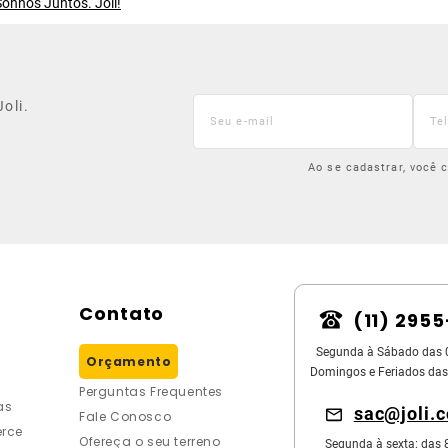
onhos Juntos. Joli!
oli.
Ao se cadastrar, você
Contato
(11) 295
Segunda à Sábado das 
Orçamento
Domingos e Feriados das
Perguntas Frequentes
as
sac@joli.
Fale Conosco
rce
Ofereça o seu terreno
Segunda à sexta: das 