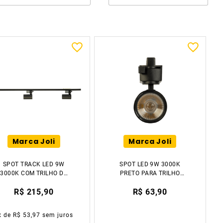
Marca Joli
Marca Joli
SPOT TRACK LED 9W
SPOT LED 9W 3000K
3000K COM TRILHO DE
PRETO PARA TRILHO
ALUMÍNIO
ELETRIFICADO LUZIC
R$ 215,90
R$ 63,90
ELETRIFICADO DE 1M
PRETO 3 LÂMPADAS
LUZIC
x de
R$ 53,97
sem juros