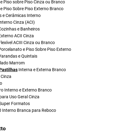
e Piso sobre Piso Cinza ou Branco
e Piso Sobre Piso Externo Branco
s e Cerâmicas Interno
nterno Cinza (ACI)
Cozinhas e Banheiros
xterno ACII Cinza
lexível ACIII Cinza ou Branco
orcelanato e Piso Sobre Piso Externo
Varandas e Quintais
olado Marrom
Pastilhas
Interna e Externa Branco
 Cinza
do
ro Interno e Externo Branco
para Uso Geral Cinza
Super Formatos
0 Interno Branca para Reboco
tto