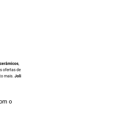
 cerâmicos
,
s ofertas de
to mais.
Joli
com o