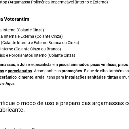
atop (Argamassa Polimérica Impermeável (Interno e Externo)
a Votorantim
 Interna (Colante Cinza)
a Interna e Externa (Colante Cinza)
el (Colante Interno e Externo Branca ou Cinza)
Interno (Colante Cinza ou Branco)
iso e Porcelanatos Interno (Colante Cinza)
amassas
, a
Joli
é especialista em
pisos laminados
,
pisos vinílicos
,
pisos
os
e
porcelanatos
. Acompanhe as
promoções
. Fique de olho também na
 cerâmico
,
cimento
,
areia
, itens para
instalações sanitárias
,
tintas
e mui
o é Aqui
.
rifique o modo de uso e preparo das argamassas 
abricante.