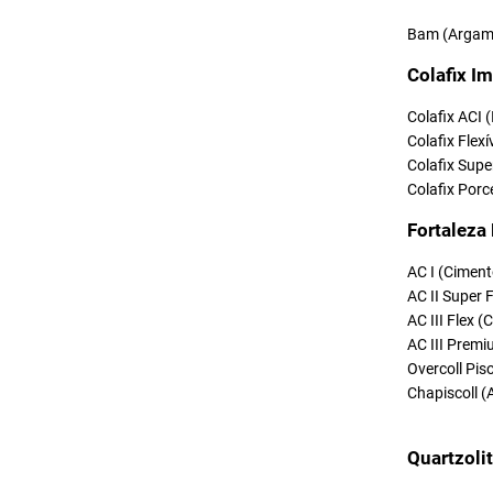
Bam (Argama
Colafix Im
Colafix ACI 
Colafix Flexí
Colafix Supe
Colafix Porc
Fortaleza
AC I (Ciment
AC II Super 
AC III Flex 
AC III Premi
Overcoll Pi
Chapiscoll (
Quartzoli