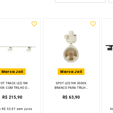
Marca Joli
Marca Joli
POT TRACK LED 9W
SPOT LED 9W 3000K
00K COM TRILHO DE
BRANCO PARA TRILHO
ALUMÍNIO
ELETRIFICADO LUZIC
R$ 215,90
R$ 63,90
ETRIFICADO DE 1M
ANCO 3 LÂMPADAS
LUZIC
e
R$ 53,97
sem juros
4