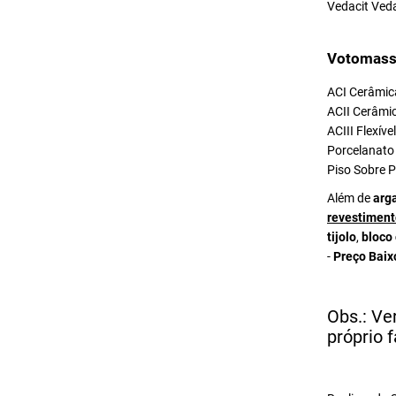
Vedacit Ved
Votomass
ACI Cerâmica
ACII Cerâmic
ACIII Flexív
Porcelanato 
Piso Sobre P
Além de
arg
revestiment
tijolo
,
bloco
-
Preço Baix
Obs.: Ve
próprio f