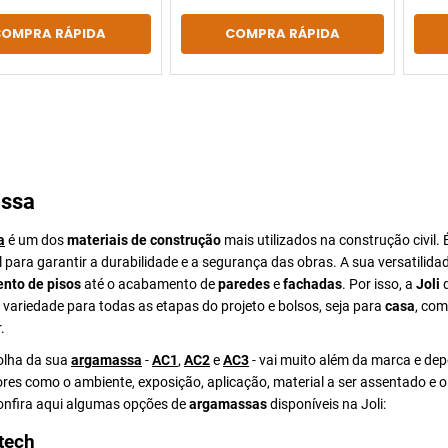
COMPRA RÁPIDA
COMPRA RÁPIDA
ssa
a
é um dos
materiais de construção
mais utilizados na construção civil. 
para garantir a durabilidade e a segurança das obras. A sua versatilida
nto de pisos
até o acabamento de
paredes
e
fachadas
. Por isso, a
Joli
d
ariedade para todas as etapas do projeto e bolsos, seja para
casa
, com
.
colha da sua
argamassa
-
AC1
,
AC2
e
AC3
- vai muito além da marca e de
ores como o ambiente, exposição, aplicação, material a ser assentado e 
Confira aqui algumas opções de
argamassas
disponíveis na Joli:
tech