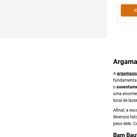
Argama
A
argamass
fundamental 
o
assentame
uma enorme v
local de lazer
Afinal, a es
diversos fat
peso dele. 
Bam Bau