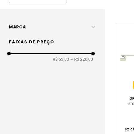
MARCA
Luzic
FAIXAS DE PREÇO
R$ 63,00
–
R$ 220,00
S
30
EL
BR
4
x d