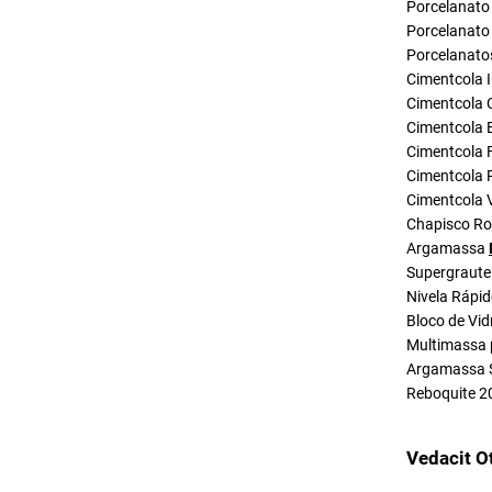
Porcelanato 
Porcelanato 
Porcelanato
Cimentcola I
Cimentcola 
Cimentcola E
Cimentcola F
Cimentcola P
Cimentcola 
Chapisco R
Argamassa
Supergraute
Nivela Rápi
Bloco de Vid
Multimassa 
Argamassa 
Reboquite 2
Vedacit O