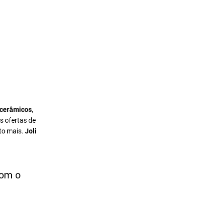
 cerâmicos
,
s ofertas de
to mais.
Joli
com o