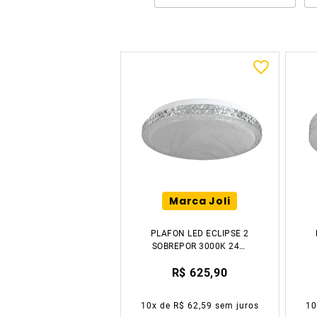
Marca Joli
PLAFON LED ECLIPSE 2
SOBREPOR 3000K 24W
REDONDO ACRÍLICO
R$ 625,90
BRANCO ARENOSO
LUZIC
10
x de
R$ 62,59
sem juros
1