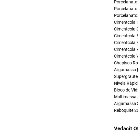
Porcelanato 
Porcelanato 
Porcelanato
Cimentcola I
Cimentcola 
Cimentcola E
Cimentcola F
Cimentcola P
Cimentcola 
Chapisco R
Argamassa
Supergraute
Nivela Rápi
Bloco de Vid
Multimassa 
Argamassa 
Reboquite 2
Vedacit O