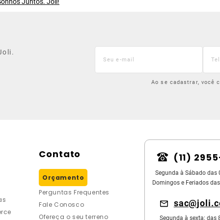
onhos Juntos. Joli!
oli.
Ao se cadastrar, você
Contato
(11) 295
Segunda à Sábado das 
Orçamento
Domingos e Feriados das
Perguntas Frequentes
as
sac@joli.
Fale Conosco
rce
Ofereça o seu terreno
Segunda à sexta: das 