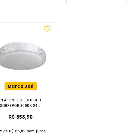
Marca Joli
PLAFON LED ECLIPSE 1
SOBREPOR 3000K 24W
REDONDO ACRÍLICO
R$ 858,90
BRANCO LUZIC
0
x de
R$ 85,89
sem juros