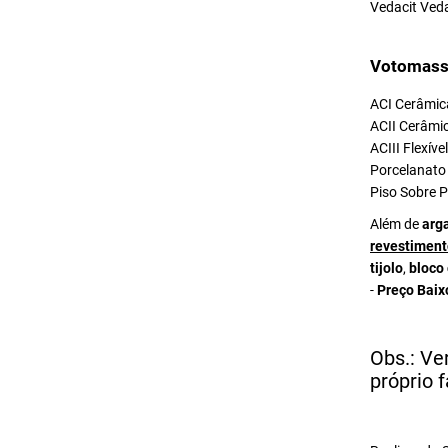
Vedacit Ved
Votomass
ACI Cerâmica
ACII Cerâmic
ACIII Flexív
Porcelanato 
Piso Sobre P
Além de
arg
revestiment
tijolo
,
bloco
-
Preço Baix
Obs.: Ve
próprio f