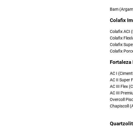
Bam (Argama
Colafix Im
Colafix ACI 
Colafix Flexí
Colafix Supe
Colafix Porc
Fortaleza
AC I (Ciment
AC II Super 
AC III Flex 
AC III Premi
Overcoll Pi
Chapiscoll (
Quartzoli