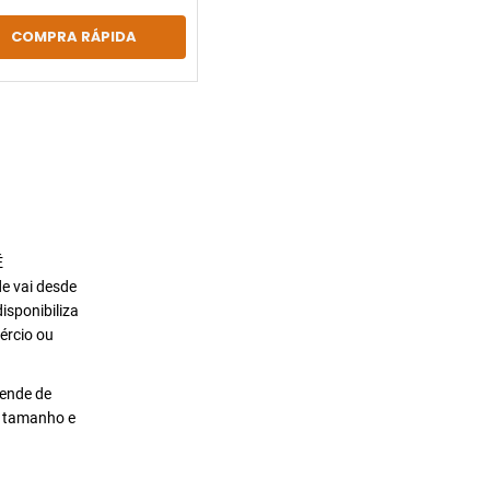
COMPRA RÁPIDA
É
de vai desde
isponibiliza
ércio ou
pende de
o tamanho e