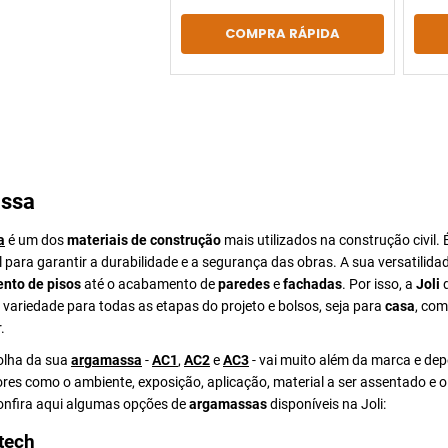
COMPRA RÁPIDA
ssa
a
é um dos
materiais de construção
mais utilizados na construção civil. 
para garantir a durabilidade e a segurança das obras. A sua versatilida
nto de pisos
até o acabamento de
paredes
e
fachadas
. Por isso, a
Joli
d
ariedade para todas as etapas do projeto e bolsos, seja para
casa
, com
.
colha da sua
argamassa
-
AC1
,
AC2
e
AC3
- vai muito além da marca e de
ores como o ambiente, exposição, aplicação, material a ser assentado e 
Confira aqui algumas opções de
argamassas
disponíveis na Joli:
tech