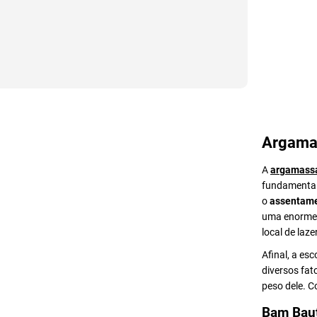
Argama
A
argamass
fundamental 
o
assentame
uma enorme v
local de lazer
Afinal, a es
diversos fat
peso dele. 
Bam Bau