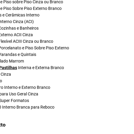
e Piso sobre Piso Cinza ou Branco
e Piso Sobre Piso Externo Branco
s e Cerâmicas Interno
nterno Cinza (ACI)
Cozinhas e Banheiros
xterno ACII Cinza
lexível ACIII Cinza ou Branco
orcelanato e Piso Sobre Piso Externo
Varandas e Quintais
olado Marrom
Pastilhas
Interna e Externa Branco
 Cinza
do
ro Interno e Externo Branco
para Uso Geral Cinza
Super Formatos
0 Interno Branca para Reboco
tto