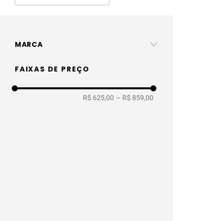
MARCA
Luzic
FAIXAS DE PREÇO
R$ 625,00
–
R$ 859,00