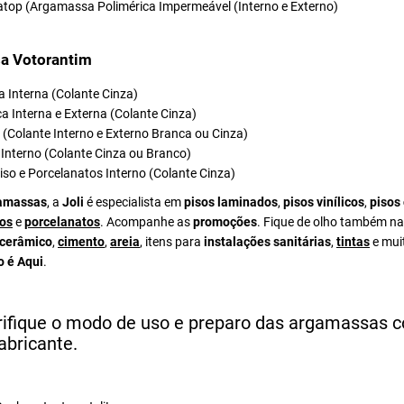
atop (Argamassa Polimérica Impermeável (Interno e Externo)
a Votorantim
 Interna (Colante Cinza)
a Interna e Externa (Colante Cinza)
el (Colante Interno e Externo Branca ou Cinza)
Interno (Colante Cinza ou Branco)
iso e Porcelanatos Interno (Colante Cinza)
amassas
, a
Joli
é especialista em
pisos laminados
,
pisos vinílicos
,
pisos
os
e
porcelanatos
. Acompanhe as
promoções
. Fique de olho também na
 cerâmico
,
cimento
,
areia
, itens para
instalações sanitárias
,
tintas
e mui
o é Aqui
.
rifique o modo de uso e preparo das argamassas 
abricante.