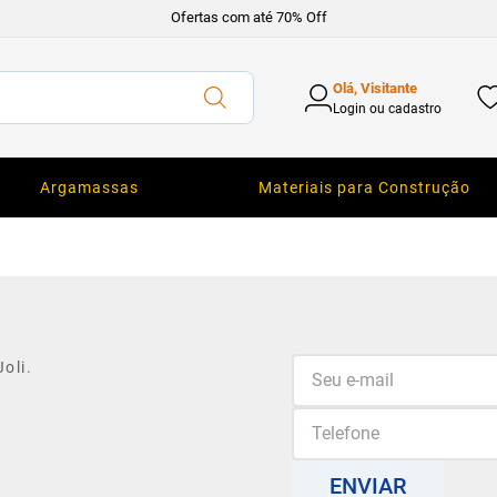
Ofertas com até 70% Off
Olá, Visitante
Login ou cadastro
Argamassas
Materiais para Construção
oli.
ENVIAR