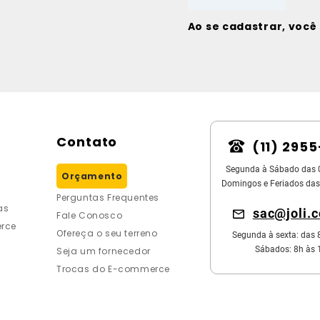
Ao se cadastrar, voc
Contato
(11) 295
Segunda à Sábado das 
Orçamento
Domingos e Feriados das
Perguntas Frequentes
as
sac@joli.
Fale Conosco
rce
Ofereça o seu terreno
Segunda à sexta: das 
Sábados: 8h às 
Seja um fornecedor
Trocas do E-commerce