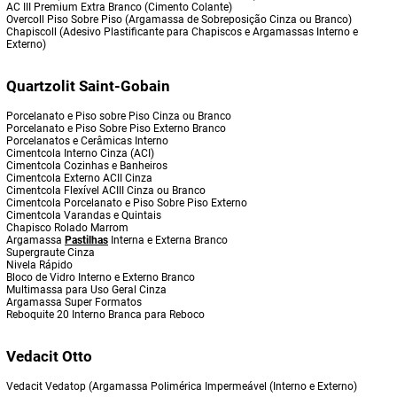
AC III Premium Extra Branco (Cimento Colante)
Overcoll Piso Sobre Piso (Argamassa de Sobreposição Cinza ou Branco)
Chapiscoll (Adesivo Plastificante para Chapiscos e Argamassas Interno e
Externo)
Quartzolit Saint-Gobain
Porcelanato e Piso sobre Piso Cinza ou Branco
Porcelanato e Piso Sobre Piso Externo Branco
Porcelanatos e Cerâmicas Interno
Cimentcola Interno Cinza (ACI)
Cimentcola Cozinhas e Banheiros
Cimentcola Externo ACII Cinza
Cimentcola Flexível ACIII Cinza ou Branco
Cimentcola Porcelanato e Piso Sobre Piso Externo
Cimentcola Varandas e Quintais
Chapisco Rolado Marrom
Argamassa
Pastilhas
Interna e Externa Branco
Supergraute Cinza
Nivela Rápido
Bloco de Vidro Interno e Externo Branco
Multimassa para Uso Geral Cinza
Argamassa Super Formatos
Reboquite 20 Interno Branca para Reboco
Vedacit Otto
Vedacit Vedatop (Argamassa Polimérica Impermeável (Interno e Externo)