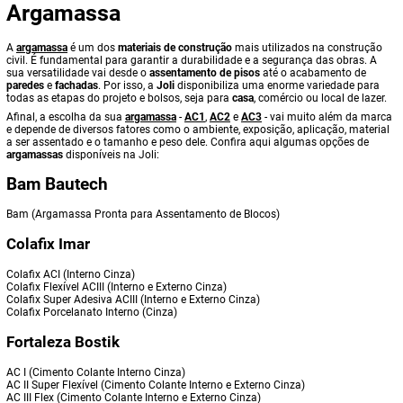
Argamassa
A
argamassa
é um dos
materiais de construção
mais utilizados na construção
civil. É fundamental para garantir a durabilidade e a segurança das obras. A
sua versatilidade vai desde o
assentamento de pisos
até o acabamento de
paredes
e
fachadas
. Por isso, a
Joli
disponibiliza uma enorme variedade para
todas as etapas do projeto e bolsos, seja para
casa
, comércio ou local de lazer.
Afinal, a escolha da sua
argamassa
-
AC1
,
AC2
e
AC3
- vai muito além da marca
e depende de diversos fatores como o ambiente, exposição, aplicação, material
a ser assentado e o tamanho e peso dele. Confira aqui algumas opções de
argamassas
disponíveis na Joli:
Bam Bautech
Bam (Argamassa Pronta para Assentamento de Blocos)
Colafix Imar
Colafix ACI (Interno Cinza)
Colafix Flexível ACIII (Interno e Externo Cinza)
Colafix Super Adesiva ACIII (Interno e Externo Cinza)
Colafix Porcelanato Interno (Cinza)
Fortaleza Bostik
AC I (Cimento Colante Interno Cinza)
AC II Super Flexível (Cimento Colante Interno e Externo Cinza)
AC III Flex (Cimento Colante Interno e Externo Cinza)