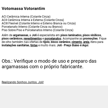
Votomassa Votorantim
ACI Cerâmica Interna (Colante Cinza)
ACII Cerâmica Interna e Externa (Colante Cinza)
ACIII Flexível (Colante Interno e Externo Branca ou Cinza)
Porcelanato Interno (Colante Cinza ou Branco)
Piso Sobre Piso e Porcelanatos Interno (Colante Cinza)
Além de
argamassas
, a
Joli
é especialista em
pisos laminados
,
pisos vinílicos
,
pisos cerâmicos
,
revestimentos
e
porcelanatos
. Acompanhe as
promoções
. Fique
de olho também nas ofertas de
tijolo
,
bloco cerâmico
,
cimento
,
areia
, itens para
instalações sanitárias
,
tintas
e muito mais.
Joli
-
Preço Baixo é Aqui
.
Obs.: Verifique o modo de uso e preparo das
argamassas com o próprio fabricante.
Realizando Sonhos Juntos. Joli!