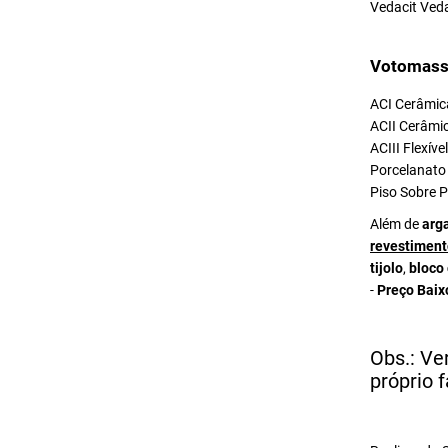
Vedacit Ved
Votomass
ACI Cerâmica
ACII Cerâmic
ACIII Flexív
Porcelanato 
Piso Sobre P
Além de
arg
revestiment
tijolo
,
bloco
-
Preço Baix
Obs.: Ve
próprio f