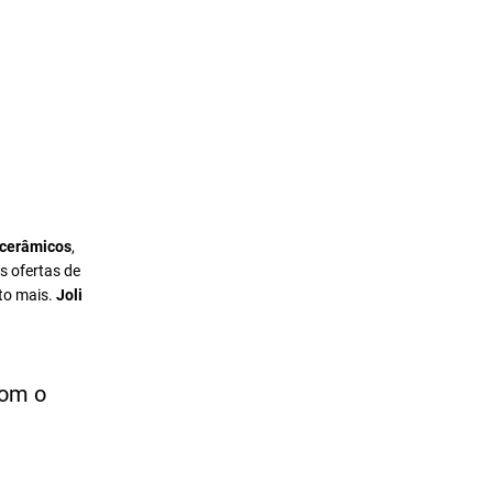
 cerâmicos
,
s ofertas de
to mais.
Joli
com o