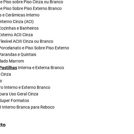
e Piso sobre Piso Cinza ou Branco
e Piso Sobre Piso Externo Branco
s e Cerâmicas Interno
nterno Cinza (ACI)
Cozinhas e Banheiros
xterno ACII Cinza
lexível ACIII Cinza ou Branco
orcelanato e Piso Sobre Piso Externo
Varandas e Quintais
olado Marrom
Pastilhas
Interna e Externa Branco
 Cinza
do
ro Interno e Externo Branco
para Uso Geral Cinza
Super Formatos
0 Interno Branca para Reboco
tto