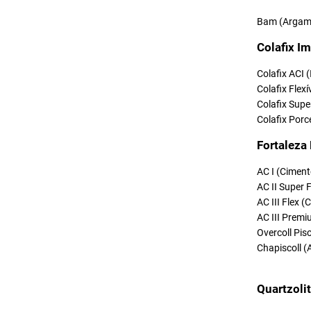
Bam (Argama
Colafix Im
Colafix ACI 
Colafix Flexí
Colafix Supe
Colafix Porc
Fortaleza
AC I (Ciment
AC II Super 
AC III Flex 
AC III Premi
Overcoll Pi
Chapiscoll (
Quartzoli