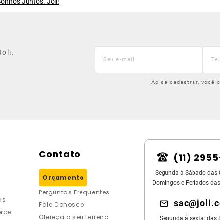
onhos Juntos. Joli!
oli.
Ao se cadastrar, você
Contato
(11) 295
Segunda à Sábado das 
Orçamento
Domingos e Feriados das
Perguntas Frequentes
as
sac@joli.
Fale Conosco
rce
Ofereça o seu terreno
Segunda à sexta: das 