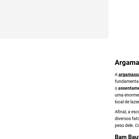
Argama
A
argamass
fundamental 
o
assentame
uma enorme v
local de lazer
Afinal, a es
diversos fat
peso dele. 
Bam Bau