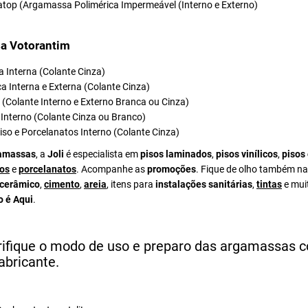
atop (Argamassa Polimérica Impermeável (Interno e Externo)
a Votorantim
 Interna (Colante Cinza)
a Interna e Externa (Colante Cinza)
el (Colante Interno e Externo Branca ou Cinza)
Interno (Colante Cinza ou Branco)
iso e Porcelanatos Interno (Colante Cinza)
amassas
, a
Joli
é especialista em
pisos laminados
,
pisos vinílicos
,
pisos
os
e
porcelanatos
. Acompanhe as
promoções
. Fique de olho também na
 cerâmico
,
cimento
,
areia
, itens para
instalações sanitárias
,
tintas
e mui
o é Aqui
.
rifique o modo de uso e preparo das argamassas 
abricante.