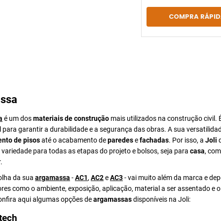
COMPRA RÁPID
ssa
a
é um dos
materiais de construção
mais utilizados na construção civil. 
para garantir a durabilidade e a segurança das obras. A sua versatilida
nto de pisos
até o acabamento de
paredes
e
fachadas
. Por isso, a
Joli
d
ariedade para todas as etapas do projeto e bolsos, seja para
casa
, com
.
colha da sua
argamassa
-
AC1
,
AC2
e
AC3
- vai muito além da marca e de
ores como o ambiente, exposição, aplicação, material a ser assentado e 
Confira aqui algumas opções de
argamassas
disponíveis na Joli:
tech