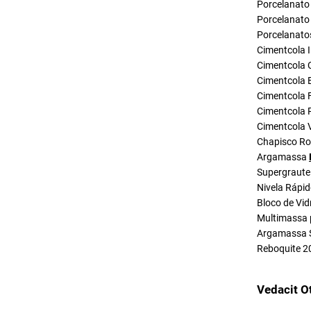
Porcelanato 
Porcelanato 
Porcelanato
Cimentcola I
Cimentcola 
Cimentcola E
Cimentcola F
Cimentcola P
Cimentcola 
Chapisco R
Argamassa
Supergraute
Nivela Rápi
Bloco de Vid
Multimassa 
Argamassa 
Reboquite 2
Vedacit O