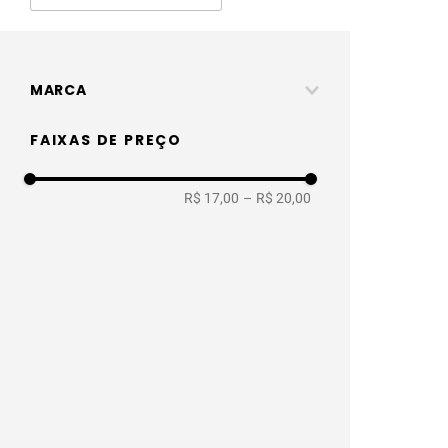
MARCA
Tiklar
FAIXAS DE PREÇO
R$ 17,00
–
R$ 20,00