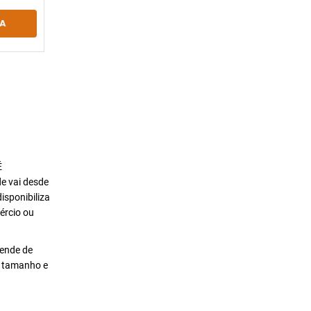
A
É
de vai desde
isponibiliza
ércio ou
pende de
o tamanho e