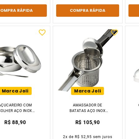
COMPRA RÁPIDA
COMPRA RÁPIDA
Marca Joli
Marca Joli
AÇUCAREIRO COM
AMASSADOR DE
COLHER AÇO INOX
BATATAS AÇO INOX
300ML TIKLAR
10CM TIKLAR
R$ 88,90
R$ 105,90
2
x de
R$ 52,95
sem juros