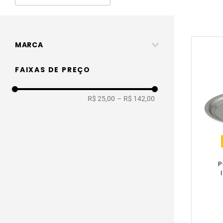
MARCA
Tiklar
FAIXAS DE PREÇO
R$ 25,00
–
R$ 142,00
P
AC