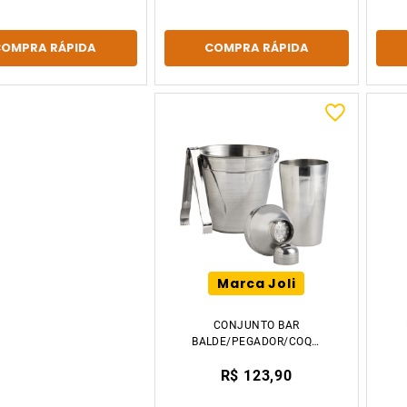
COMPRA RÁPIDA
COMPRA RÁPIDA
Marca Joli
CONJUNTO BAR
BALDE/PEGADOR/COQUETELEIRA
3 PEÇAS AÇO INOX
R$ 123,90
TIKLAR