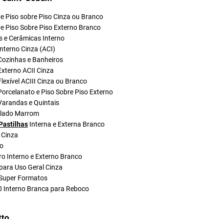
e Piso sobre Piso Cinza ou Branco
e Piso Sobre Piso Externo Branco
s e Cerâmicas Interno
nterno Cinza (ACI)
Cozinhas e Banheiros
xterno ACII Cinza
lexível ACIII Cinza ou Branco
orcelanato e Piso Sobre Piso Externo
Varandas e Quintais
olado Marrom
Pastilhas
Interna e Externa Branco
 Cinza
do
ro Interno e Externo Branco
para Uso Geral Cinza
Super Formatos
0 Interno Branca para Reboco
tto