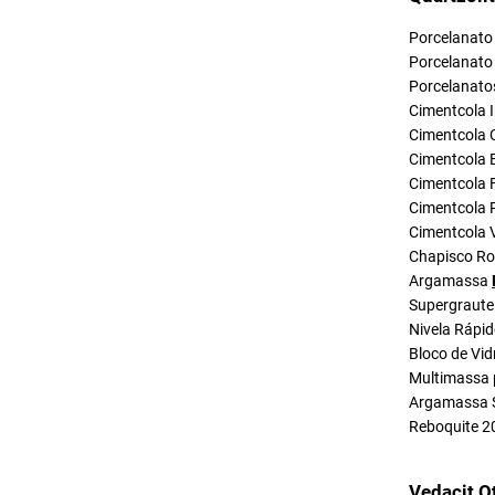
Porcelanato 
Porcelanato 
Porcelanato
Cimentcola I
Cimentcola 
Cimentcola E
Cimentcola F
Cimentcola P
Cimentcola 
Chapisco R
Argamassa
Supergraute
Nivela Rápi
Bloco de Vid
Multimassa 
Argamassa 
Reboquite 2
Vedacit O