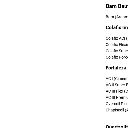
Bam Bau
Bam (Argama
Colafix Im
Colafix ACI 
Colafix Flexí
Colafix Supe
Colafix Porc
Fortaleza
AC I (Ciment
AC II Super 
AC III Flex 
AC III Premi
Overcoll Pi
Chapiscoll (
Quartzoli