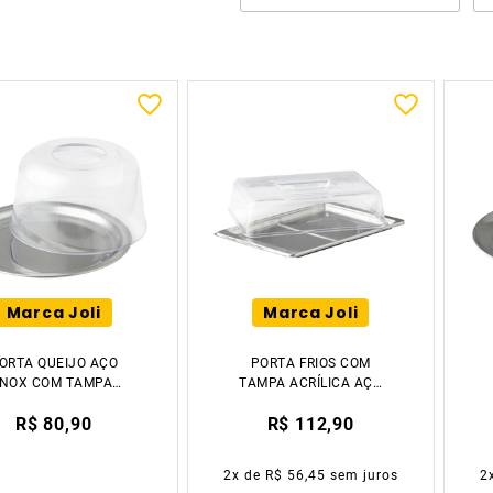
Marca Joli
Marca Joli
ORTA QUEIJO AÇO
PORTA FRIOS COM
INOX COM TAMPA
TAMPA ACRÍLICA AÇO
RÍLICA 21CM TIKLAR
INOX 27CM TIKLAR
R$ 80,90
R$ 112,90
2
x de
R$ 56,45
sem juros
2