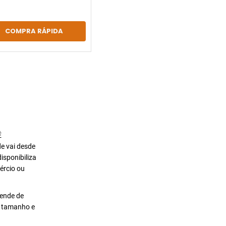
COMPRA RÁPIDA
É
de vai desde
isponibiliza
ércio ou
pende de
o tamanho e