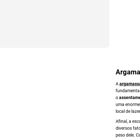
Argama
A
argamass
fundamental 
o
assentame
uma enorme v
local de lazer
Afinal, a es
diversos fat
peso dele. 