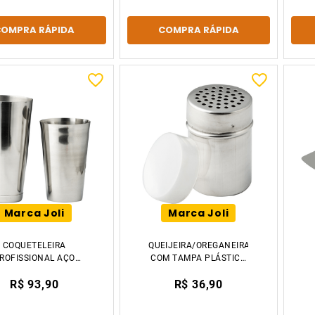
COMPRA RÁPIDA
COMPRA RÁPIDA
Marca Joli
Marca Joli
COQUETELEIRA
QUEIJEIRA/OREGANEIRA
ROFISSIONAL AÇO
COM TAMPA PLÁSTICA
NOX 750ML TIKLAR
AÇO INOX 6X8CM
R$ 93,90
R$ 36,90
TIKLAR