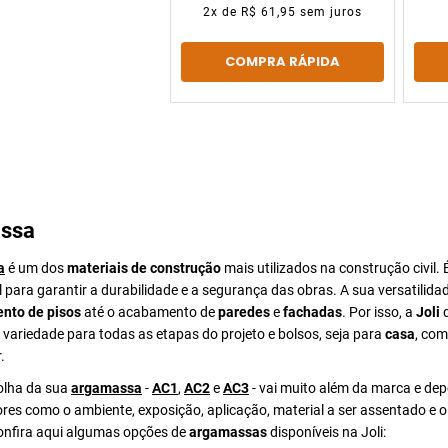
2
x de
R$ 61,95
sem juros
COMPRA RÁPIDA
ssa
a
é um dos
materiais de construção
mais utilizados na construção civil. 
para garantir a durabilidade e a segurança das obras. A sua versatilida
nto de pisos
até o acabamento de
paredes
e
fachadas
. Por isso, a
Joli
d
ariedade para todas as etapas do projeto e bolsos, seja para
casa
, com
.
colha da sua
argamassa
-
AC1
,
AC2
e
AC3
- vai muito além da marca e de
ores como o ambiente, exposição, aplicação, material a ser assentado e 
Confira aqui algumas opções de
argamassas
disponíveis na Joli: