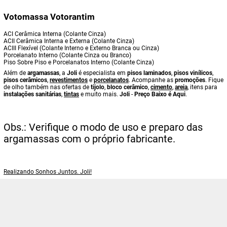
Votomassa Votorantim
ACI Cerâmica Interna (Colante Cinza)
ACII Cerâmica Interna e Externa (Colante Cinza)
ACIII Flexível (Colante Interno e Externo Branca ou Cinza)
Porcelanato Interno (Colante Cinza ou Branco)
Piso Sobre Piso e Porcelanatos Interno (Colante Cinza)
Além de
argamassas
, a
Joli
é especialista em
pisos laminados
,
pisos vinílicos
,
pisos cerâmicos
,
revestimentos
e
porcelanatos
. Acompanhe as
promoções
. Fique
de olho também nas ofertas de
tijolo
,
bloco cerâmico
,
cimento
,
areia
, itens para
instalações sanitárias
,
tintas
e muito mais.
Joli
-
Preço Baixo é Aqui
.
Obs.: Verifique o modo de uso e preparo das
argamassas com o próprio fabricante.
Realizando Sonhos Juntos. Joli!