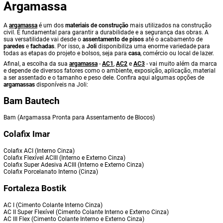
Argamassa
A
argamassa
é um dos
materiais de construção
mais utilizados na construção
civil. É fundamental para garantir a durabilidade e a segurança das obras. A
sua versatilidade vai desde o
assentamento de pisos
até o acabamento de
paredes
e
fachadas
. Por isso, a
Joli
disponibiliza uma enorme variedade para
todas as etapas do projeto e bolsos, seja para
casa
, comércio ou local de lazer.
Afinal, a escolha da sua
argamassa
-
AC1
,
AC2
e
AC3
- vai muito além da marca
e depende de diversos fatores como o ambiente, exposição, aplicação, material
a ser assentado e o tamanho e peso dele. Confira aqui algumas opções de
argamassas
disponíveis na Joli:
Bam Bautech
Bam (Argamassa Pronta para Assentamento de Blocos)
Colafix Imar
Colafix ACI (Interno Cinza)
Colafix Flexível ACIII (Interno e Externo Cinza)
Colafix Super Adesiva ACIII (Interno e Externo Cinza)
Colafix Porcelanato Interno (Cinza)
Fortaleza Bostik
AC I (Cimento Colante Interno Cinza)
AC II Super Flexível (Cimento Colante Interno e Externo Cinza)
AC III Flex (Cimento Colante Interno e Externo Cinza)