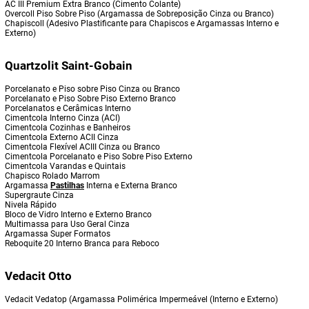
AC III Premium Extra Branco (Cimento Colante)
Overcoll Piso Sobre Piso (Argamassa de Sobreposição Cinza ou Branco)
Chapiscoll (Adesivo Plastificante para Chapiscos e Argamassas Interno e
Externo)
Quartzolit Saint-Gobain
Porcelanato e Piso sobre Piso Cinza ou Branco
Porcelanato e Piso Sobre Piso Externo Branco
Porcelanatos e Cerâmicas Interno
Cimentcola Interno Cinza (ACI)
Cimentcola Cozinhas e Banheiros
Cimentcola Externo ACII Cinza
Cimentcola Flexível ACIII Cinza ou Branco
Cimentcola Porcelanato e Piso Sobre Piso Externo
Cimentcola Varandas e Quintais
Chapisco Rolado Marrom
Argamassa
Pastilhas
Interna e Externa Branco
Supergraute Cinza
Nivela Rápido
Bloco de Vidro Interno e Externo Branco
Multimassa para Uso Geral Cinza
Argamassa Super Formatos
Reboquite 20 Interno Branca para Reboco
Vedacit Otto
Vedacit Vedatop (Argamassa Polimérica Impermeável (Interno e Externo)