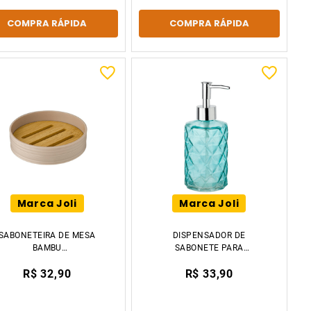
COMPRA RÁPIDA
COMPRA RÁPIDA
Marca Joli
Marca Joli
SABONETEIRA DE MESA
DISPENSADOR DE
BAMBU
SABONETE PARA
10.5X10.5X2.7CM
BANHEIRO FRASCO DE
R$ 32,90
R$ 33,90
TIKLAR
LOÇÃO VIDRO AZUL
17.6CM TIKLAR