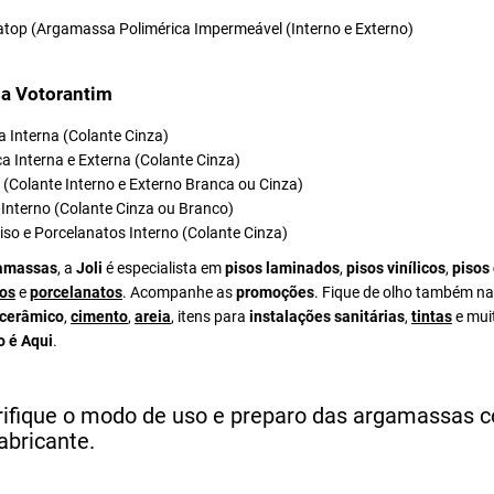
atop (Argamassa Polimérica Impermeável (Interno e Externo)
a Votorantim
 Interna (Colante Cinza)
a Interna e Externa (Colante Cinza)
el (Colante Interno e Externo Branca ou Cinza)
Interno (Colante Cinza ou Branco)
iso e Porcelanatos Interno (Colante Cinza)
amassas
, a
Joli
é especialista em
pisos laminados
,
pisos vinílicos
,
pisos
os
e
porcelanatos
. Acompanhe as
promoções
. Fique de olho também na
 cerâmico
,
cimento
,
areia
, itens para
instalações sanitárias
,
tintas
e mui
o é Aqui
.
rifique o modo de uso e preparo das argamassas 
abricante.