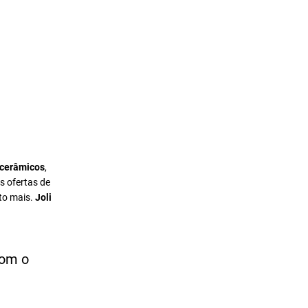
 cerâmicos
,
s ofertas de
to mais.
Joli
com o