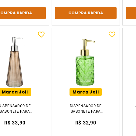
COMPRA RÁPIDA
COMPRA RÁPIDA
Marca Joli
Marca Joli
DISPENSADOR DE
DISPENSADOR DE
SABONETE PARA
SABONETE PARA
NHEIRO FRASCO DE
BANHEIRO FRASCO DE
R$ 33,90
R$ 32,90
OÇÃO VIDRO CINZA
LOÇÃO VIDRO VERDE
21.9CM TIKLAR
17.6CM TIKLAR