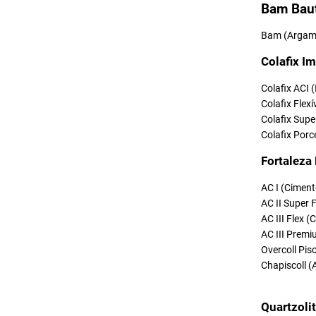
Bam Bau
Bam (Argama
Colafix Im
Colafix ACI 
Colafix Flexí
Colafix Supe
Colafix Porc
Fortaleza
AC I (Ciment
AC II Super 
AC III Flex 
AC III Premi
Overcoll Pi
Chapiscoll (
Quartzoli