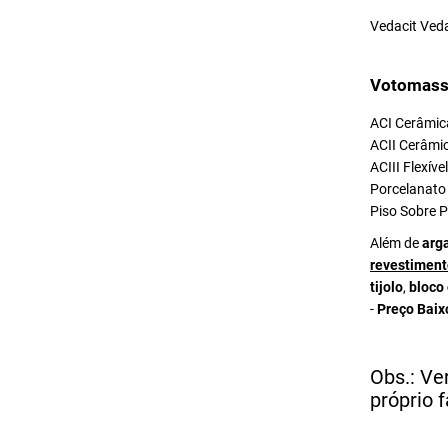
Vedacit Ved
Votomass
ACI Cerâmica
ACII Cerâmic
ACIII Flexív
Porcelanato 
Piso Sobre P
Além de
arg
revestiment
tijolo
,
bloco
-
Preço Baix
Obs.: Ve
próprio f