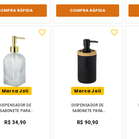
COMPRA RÁPIDA
COMPRA RÁPIDA
Marca Joli
Marca Joli
DISPENSADOR DE
DISPENSADOR DE
SABONETE PARA
SABONETE PARA
NHEIRO FRASCO DE
BANHEIRO FRASCO DE
R$ 34,90
R$ 90,90
LOÇÃO VIDRO
LOÇÃO 17CM TIKLAR
ANSPARENTE 19CM
TIKLAR