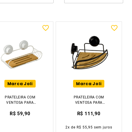
Marca Joli
Marca Joli
PRATELEIRA COM
PRATELEIRA COM
VENTOSA PARA
VENTOSA PARA
BANHEIRO EM RACK
BANHEIRO DE CANTO
R$ 59,90
R$ 111,90
BAMBU BRANCO 6CM
BAMBU PRETO 9CM
TIKLAR
TIKLAR
2
x de
R$ 55,95
sem juros