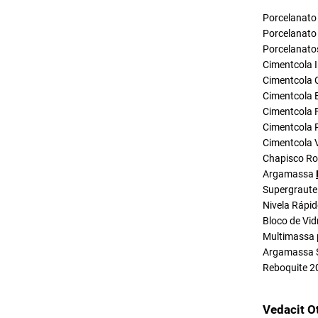
Porcelanato 
Porcelanato 
Porcelanato
Cimentcola I
Cimentcola 
Cimentcola E
Cimentcola F
Cimentcola P
Cimentcola 
Chapisco R
Argamassa
Supergraute
Nivela Rápi
Bloco de Vid
Multimassa 
Argamassa 
Reboquite 2
Vedacit O