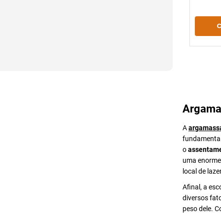
Argama
A
argamass
fundamental 
o
assentame
uma enorme v
local de lazer
Afinal, a es
diversos fat
peso dele. 