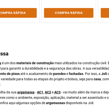
COMPRA RÁPIDA
COMPRA RÁPIDA
ssa
a
é um dos
materiais de construção
mais utilizados na construção civil. 
para garantir a durabilidade e a segurança das obras. A sua versatilida
nto de pisos
até o acabamento de
paredes
e
fachadas
. Por isso, a
Joli
d
ariedade para todas as etapas do projeto e bolsos, seja para
casa
, com
.
colha da sua
argamassa
-
AC1
,
AC2
e
AC3
- vai muito além da marca e de
ores como o ambiente, exposição, aplicação, material a ser assentado e 
Confira aqui algumas opções de
argamassas
disponíveis na Joli: