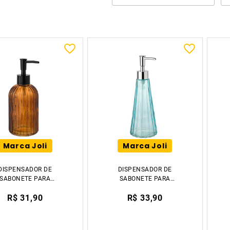
Marca Joli
Marca Joli
DISPENSADOR DE
DISPENSADOR DE
SABONETE PARA
SABONETE PARA
NHEIRO FRASCO DE
BANHEIRO FRASCO DE
R$ 31,90
R$ 33,90
ÇÃO VIDRO 19.5CM
LOÇÃO VIDRO AZUL
TIKLAR
21.9CM TIKLAR