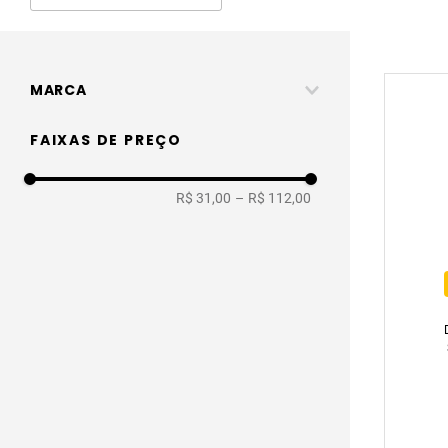
MARCA
Tiklar
FAIXAS DE PREÇO
R$ 31,00
–
R$ 112,00
BA
LO