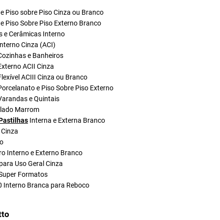
e Piso sobre Piso Cinza ou Branco
e Piso Sobre Piso Externo Branco
s e Cerâmicas Interno
nterno Cinza (ACI)
Cozinhas e Banheiros
xterno ACII Cinza
lexível ACIII Cinza ou Branco
orcelanato e Piso Sobre Piso Externo
Varandas e Quintais
olado Marrom
Pastilhas
Interna e Externa Branco
 Cinza
do
ro Interno e Externo Branco
para Uso Geral Cinza
Super Formatos
0 Interno Branca para Reboco
tto