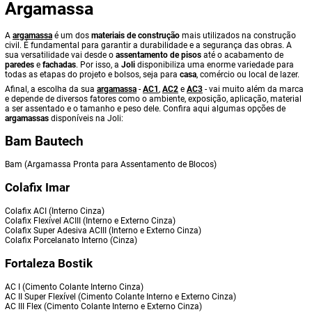
Argamassa
A
argamassa
é um dos
materiais de construção
mais utilizados na construção
civil. É fundamental para garantir a durabilidade e a segurança das obras. A
sua versatilidade vai desde o
assentamento de pisos
até o acabamento de
paredes
e
fachadas
. Por isso, a
Joli
disponibiliza uma enorme variedade para
todas as etapas do projeto e bolsos, seja para
casa
, comércio ou local de lazer.
Afinal, a escolha da sua
argamassa
-
AC1
,
AC2
e
AC3
- vai muito além da marca
e depende de diversos fatores como o ambiente, exposição, aplicação, material
a ser assentado e o tamanho e peso dele. Confira aqui algumas opções de
argamassas
disponíveis na Joli:
Bam Bautech
Bam (Argamassa Pronta para Assentamento de Blocos)
Colafix Imar
Colafix ACI (Interno Cinza)
Colafix Flexível ACIII (Interno e Externo Cinza)
Colafix Super Adesiva ACIII (Interno e Externo Cinza)
Colafix Porcelanato Interno (Cinza)
Fortaleza Bostik
AC I (Cimento Colante Interno Cinza)
AC II Super Flexível (Cimento Colante Interno e Externo Cinza)
AC III Flex (Cimento Colante Interno e Externo Cinza)