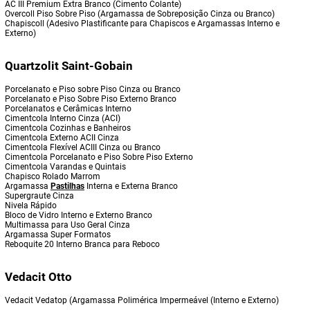
AC III Premium Extra Branco (Cimento Colante)
Overcoll Piso Sobre Piso (Argamassa de Sobreposição Cinza ou Branco)
Chapiscoll (Adesivo Plastificante para Chapiscos e Argamassas Interno e
Externo)
Quartzolit Saint-Gobain
Porcelanato e Piso sobre Piso Cinza ou Branco
Porcelanato e Piso Sobre Piso Externo Branco
Porcelanatos e Cerâmicas Interno
Cimentcola Interno Cinza (ACI)
Cimentcola Cozinhas e Banheiros
Cimentcola Externo ACII Cinza
Cimentcola Flexível ACIII Cinza ou Branco
Cimentcola Porcelanato e Piso Sobre Piso Externo
Cimentcola Varandas e Quintais
Chapisco Rolado Marrom
Argamassa
Pastilhas
Interna e Externa Branco
Supergraute Cinza
Nivela Rápido
Bloco de Vidro Interno e Externo Branco
Multimassa para Uso Geral Cinza
Argamassa Super Formatos
Reboquite 20 Interno Branca para Reboco
Vedacit Otto
Vedacit Vedatop (Argamassa Polimérica Impermeável (Interno e Externo)