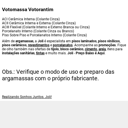
Votomassa Votorantim
ACI Cerâmica Interna (Colante Cinza)
ACII Cerâmica Interna e Externa (Colante Cinza)
ACIII Flexível (Colante Interno e Externo Branca ou Cinza)
Porcelanato Interno (Colante Cinza ou Branco)
Piso Sobre Piso e Porcelanatos Interno (Colante Cinza)
Além de
argamassas
, a
Joli
é especialista em
pisos laminados
,
pisos vinílicos
,
pisos cerâmicos
,
revestimentos
e
porcelanatos
. Acompanhe as
promoções
. Fique
de olho também nas ofertas de
tijolo
,
bloco cerâmico
,
cimento
,
areia
, itens para
instalações sanitárias
,
tintas
e muito mais.
Joli
-
Preço Baixo é Aqui
.
Obs.: Verifique o modo de uso e preparo das
argamassas com o próprio fabricante.
Realizando Sonhos Juntos. Joli!