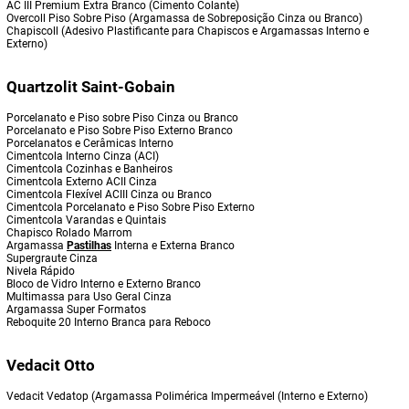
AC III Premium Extra Branco (Cimento Colante)
Overcoll Piso Sobre Piso (Argamassa de Sobreposição Cinza ou Branco)
Chapiscoll (Adesivo Plastificante para Chapiscos e Argamassas Interno e
Externo)
Quartzolit Saint-Gobain
Porcelanato e Piso sobre Piso Cinza ou Branco
Porcelanato e Piso Sobre Piso Externo Branco
Porcelanatos e Cerâmicas Interno
Cimentcola Interno Cinza (ACI)
Cimentcola Cozinhas e Banheiros
Cimentcola Externo ACII Cinza
Cimentcola Flexível ACIII Cinza ou Branco
Cimentcola Porcelanato e Piso Sobre Piso Externo
Cimentcola Varandas e Quintais
Chapisco Rolado Marrom
Argamassa
Pastilhas
Interna e Externa Branco
Supergraute Cinza
Nivela Rápido
Bloco de Vidro Interno e Externo Branco
Multimassa para Uso Geral Cinza
Argamassa Super Formatos
Reboquite 20 Interno Branca para Reboco
Vedacit Otto
Vedacit Vedatop (Argamassa Polimérica Impermeável (Interno e Externo)