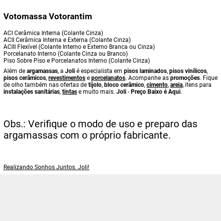
Votomassa Votorantim
ACI Cerâmica Interna (Colante Cinza)
ACII Cerâmica Interna e Externa (Colante Cinza)
ACIII Flexível (Colante Interno e Externo Branca ou Cinza)
Porcelanato Interno (Colante Cinza ou Branco)
Piso Sobre Piso e Porcelanatos Interno (Colante Cinza)
Além de
argamassas
, a
Joli
é especialista em
pisos laminados
,
pisos vinílicos
,
pisos cerâmicos
,
revestimentos
e
porcelanatos
. Acompanhe as
promoções
. Fique
de olho também nas ofertas de
tijolo
,
bloco cerâmico
,
cimento
,
areia
, itens para
instalações sanitárias
,
tintas
e muito mais.
Joli
-
Preço Baixo é Aqui
.
Obs.: Verifique o modo de uso e preparo das
argamassas com o próprio fabricante.
Realizando Sonhos Juntos. Joli!