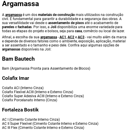
Argamassa
A
argamassa
é um dos
materiais de construção
mais utilizados na construção
civil. É fundamental para garantir a durabilidade e a segurança das obras. A
sua versatilidade vai desde o
assentamento de pisos
até o acabamento de
paredes
e
fachadas
. Por isso, a
Joli
disponibiliza uma enorme variedade para
todas as etapas do projeto e bolsos, seja para
casa
, comércio ou local de lazer.
Afinal, a escolha da sua
argamassa
-
AC1
,
AC2
e
AC3
- vai muito além da marca
e depende de diversos fatores como o ambiente, exposição, aplicação, material
a ser assentado e o tamanho e peso dele. Confira aqui algumas opções de
argamassas
disponíveis na Joli:
Bam Bautech
Bam (Argamassa Pronta para Assentamento de Blocos)
Colafix Imar
Colafix ACI (Interno Cinza)
Colafix Flexível ACIII (Interno e Externo Cinza)
Colafix Super Adesiva ACIII (Interno e Externo Cinza)
Colafix Porcelanato Interno (Cinza)
Fortaleza Bostik
AC I (Cimento Colante Interno Cinza)
AC II Super Flexível (Cimento Colante Interno e Externo Cinza)
AC III Flex (Cimento Colante Interno e Externo Cinza)