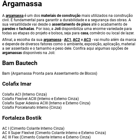
Argamassa
A
argamassa
é um dos
materiais de construção
mais utilizados na construção
civil. É fundamental para garantir a durabilidade e a segurança das obras. A
sua versatilidade vai desde o
assentamento de pisos
até o acabamento de
paredes
e
fachadas
. Por isso, a
Joli
disponibiliza uma enorme variedade para
todas as etapas do projeto e bolsos, seja para
casa
, comércio ou local de lazer.
Afinal, a escolha da sua
argamassa
-
AC1
,
AC2
e
AC3
- vai muito além da marca
e depende de diversos fatores como o ambiente, exposição, aplicação, material
a ser assentado e o tamanho e peso dele. Confira aqui algumas opções de
argamassas
disponíveis na Joli:
Bam Bautech
Bam (Argamassa Pronta para Assentamento de Blocos)
Colafix Imar
Colafix ACI (Interno Cinza)
Colafix Flexível ACIII (Interno e Externo Cinza)
Colafix Super Adesiva ACIII (Interno e Externo Cinza)
Colafix Porcelanato Interno (Cinza)
Fortaleza Bostik
AC I (Cimento Colante Interno Cinza)
AC II Super Flexível (Cimento Colante Interno e Externo Cinza)
AC III Flex (Cimento Colante Interno e Externo Cinza)