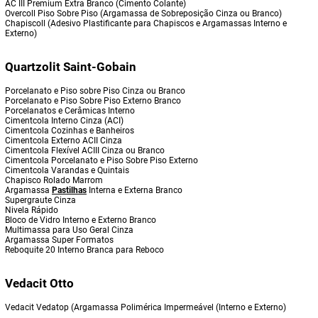
AC III Premium Extra Branco (Cimento Colante)
Overcoll Piso Sobre Piso (Argamassa de Sobreposição Cinza ou Branco)
Chapiscoll (Adesivo Plastificante para Chapiscos e Argamassas Interno e
Externo)
Quartzolit Saint-Gobain
Porcelanato e Piso sobre Piso Cinza ou Branco
Porcelanato e Piso Sobre Piso Externo Branco
Porcelanatos e Cerâmicas Interno
Cimentcola Interno Cinza (ACI)
Cimentcola Cozinhas e Banheiros
Cimentcola Externo ACII Cinza
Cimentcola Flexível ACIII Cinza ou Branco
Cimentcola Porcelanato e Piso Sobre Piso Externo
Cimentcola Varandas e Quintais
Chapisco Rolado Marrom
Argamassa
Pastilhas
Interna e Externa Branco
Supergraute Cinza
Nivela Rápido
Bloco de Vidro Interno e Externo Branco
Multimassa para Uso Geral Cinza
Argamassa Super Formatos
Reboquite 20 Interno Branca para Reboco
Vedacit Otto
Vedacit Vedatop (Argamassa Polimérica Impermeável (Interno e Externo)