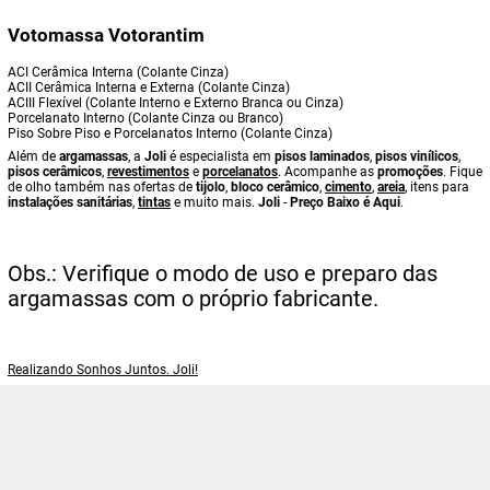
Votomassa Votorantim
ACI Cerâmica Interna (Colante Cinza)
ACII Cerâmica Interna e Externa (Colante Cinza)
ACIII Flexível (Colante Interno e Externo Branca ou Cinza)
Porcelanato Interno (Colante Cinza ou Branco)
Piso Sobre Piso e Porcelanatos Interno (Colante Cinza)
Além de
argamassas
, a
Joli
é especialista em
pisos laminados
,
pisos vinílicos
,
pisos cerâmicos
,
revestimentos
e
porcelanatos
. Acompanhe as
promoções
. Fique
de olho também nas ofertas de
tijolo
,
bloco cerâmico
,
cimento
,
areia
, itens para
instalações sanitárias
,
tintas
e muito mais.
Joli
-
Preço Baixo é Aqui
.
Obs.: Verifique o modo de uso e preparo das
argamassas com o próprio fabricante.
Realizando Sonhos Juntos. Joli!