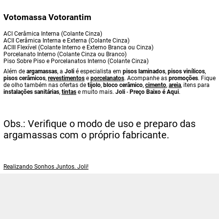
Votomassa Votorantim
ACI Cerâmica Interna (Colante Cinza)
ACII Cerâmica Interna e Externa (Colante Cinza)
ACIII Flexível (Colante Interno e Externo Branca ou Cinza)
Porcelanato Interno (Colante Cinza ou Branco)
Piso Sobre Piso e Porcelanatos Interno (Colante Cinza)
Além de
argamassas
, a
Joli
é especialista em
pisos laminados
,
pisos vinílicos
,
pisos cerâmicos
,
revestimentos
e
porcelanatos
. Acompanhe as
promoções
. Fique
de olho também nas ofertas de
tijolo
,
bloco cerâmico
,
cimento
,
areia
, itens para
instalações sanitárias
,
tintas
e muito mais.
Joli
-
Preço Baixo é Aqui
.
Obs.: Verifique o modo de uso e preparo das
argamassas com o próprio fabricante.
Realizando Sonhos Juntos. Joli!