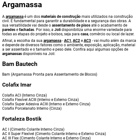
Argamassa
A
argamassa
é um dos
materiais de construção
mais utilizados na construção
civil. É fundamental para garantir a durabilidade e a segurança das obras. A
sua versatilidade vai desde o
assentamento de pisos
até o acabamento de
paredes
e
fachadas
. Por isso, a
Joli
disponibiliza uma enorme variedade para
todas as etapas do projeto e bolsos, seja para
casa
, comércio ou local de lazer.
Afinal, a escolha da sua
argamassa
-
AC1
,
AC2
e
AC3
- vai muito além da marca
e depende de diversos fatores como o ambiente, exposição, aplicação, material
a ser assentado e o tamanho e peso dele. Confira aqui algumas opções de
argamassas
disponíveis na Joli:
Bam Bautech
Bam (Argamassa Pronta para Assentamento de Blocos)
Colafix Imar
Colafix ACI (Interno Cinza)
Colafix Flexível ACIII (Interno e Externo Cinza)
Colafix Super Adesiva ACIII (Interno e Externo Cinza)
Colafix Porcelanato Interno (Cinza)
Fortaleza Bostik
AC I (Cimento Colante Interno Cinza)
AC II Super Flexível (Cimento Colante Interno e Externo Cinza)
AC III Flex (Cimento Colante Interno e Externo Cinza)