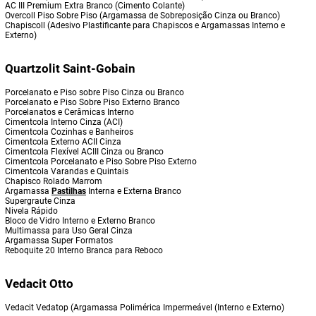
AC III Premium Extra Branco (Cimento Colante)
Overcoll Piso Sobre Piso (Argamassa de Sobreposição Cinza ou Branco)
Chapiscoll (Adesivo Plastificante para Chapiscos e Argamassas Interno e
Externo)
Quartzolit Saint-Gobain
Porcelanato e Piso sobre Piso Cinza ou Branco
Porcelanato e Piso Sobre Piso Externo Branco
Porcelanatos e Cerâmicas Interno
Cimentcola Interno Cinza (ACI)
Cimentcola Cozinhas e Banheiros
Cimentcola Externo ACII Cinza
Cimentcola Flexível ACIII Cinza ou Branco
Cimentcola Porcelanato e Piso Sobre Piso Externo
Cimentcola Varandas e Quintais
Chapisco Rolado Marrom
Argamassa
Pastilhas
Interna e Externa Branco
Supergraute Cinza
Nivela Rápido
Bloco de Vidro Interno e Externo Branco
Multimassa para Uso Geral Cinza
Argamassa Super Formatos
Reboquite 20 Interno Branca para Reboco
Vedacit Otto
Vedacit Vedatop (Argamassa Polimérica Impermeável (Interno e Externo)